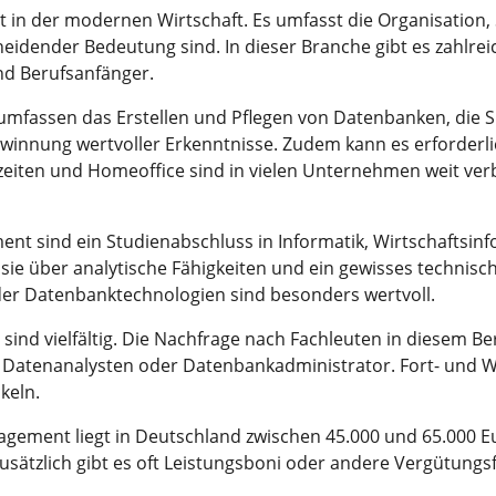
 in der modernen Wirtschaft. Es umfasst die Organisation,
ender Bedeutung sind. In dieser Branche gibt es zahlreiche M
und Berufsanfänger.
ssen das Erstellen und Pflegen von Datenbanken, die Sic
ewinnung wertvoller Erkenntnisse. Zudem kann es erforderlic
zeiten und Homeoffice sind in vielen Unternehmen weit verbr
nt sind ein Studienabschluss in Informatik, Wirtschaftsin
ie über analytische Fähigkeiten und ein gewisses technisc
er Datenbanktechnologien sind besonders wertvoll.
d vielfältig. Die Nachfrage nach Fachleuten in diesem Bere
m Datenanalysten oder Datenbankadministrator. Fort- und W
keln.
gement liegt in Deutschland zwischen 45.000 und 65.000 Eu
usätzlich gibt es oft Leistungsboni oder andere Vergütun