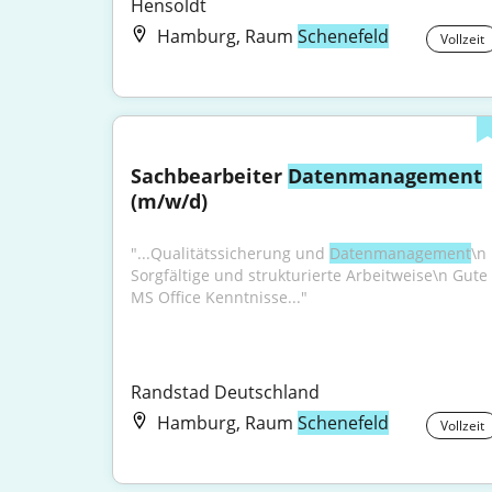
Hensoldt
Hamburg, Raum
Schenefeld
Vollzeit
Sachbearbeiter 
Datenmanagement
(m/w/d)
"...Qualitätssicherung und 
Datenmanagement
\n 
Sorgfältige und strukturierte Arbeitweise\n Gute 
MS Office Kenntnisse..."
Randstad Deutschland
Hamburg, Raum
Schenefeld
Vollzeit