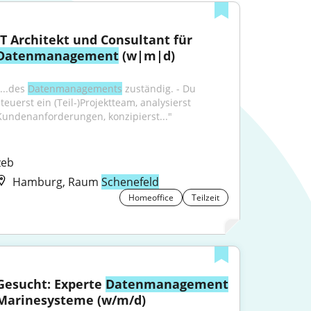
IT Architekt und Consultant für 
Datenmanagement
 (w|m|d)
...des 
Datenmanagements
 zuständig. - Du 
teuerst ein (Teil-)Projektteam, analysierst 
Kundenanforderungen, konzipierst..."
zeb
Hamburg, Raum
Schenefeld
Homeoffice
Teilzeit
Gesucht: Experte 
Datenmanagement
Marinesysteme (w/m/d)