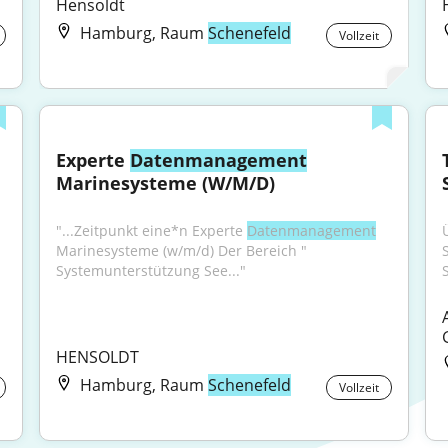
Hensoldt
Hamburg, Raum
Schenefeld
Vollzeit
Experte 
Datenmanagement
Marinesysteme (W/M/D)
"...Zeitpunkt eine*n Experte 
Datenmanagement
Marinesysteme (w/m/d) Der Bereich " 
Systemunterstützung See..."
S
HENSOLDT
Hamburg, Raum
Schenefeld
Vollzeit