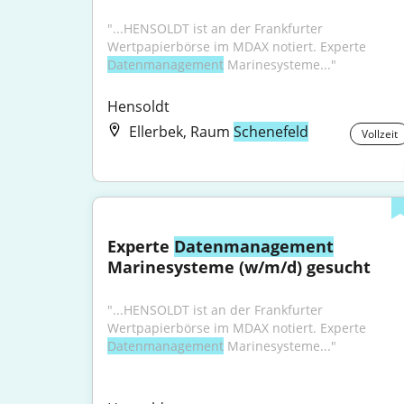
"...HENSOLDT ist an der Frankfurter 
Wertpapierbörse im MDAX notiert. Experte 
Datenmanagement
 Marinesysteme..."
Hensoldt
Ellerbek, Raum
Schenefeld
Vollzeit
Experte 
Datenmanagement
Marinesysteme (w/m/d) gesucht
"...HENSOLDT ist an der Frankfurter 
Wertpapierbörse im MDAX notiert. Experte 
Datenmanagement
 Marinesysteme..."