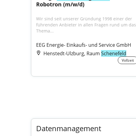
Robotron (m/w/d)
Wir sind seit unserer Gründung 1998 einer der 
führenden Anbieter in allen Fragen rund um das 
Thema...
EEG Energie- Einkaufs- und Service GmbH
Henstedt-Ulzburg, Raum
Schenefeld
Vollzeit
Datenmanagement