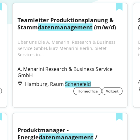
Teamleiter Produktionsplanung & 
Stamm
datenmanagement
 (m/w/d)
Über uns Die A. Menarini Research & Business 
Service GmbH, kurz Menarini Berlin, bietet 
Services in...
A. Menarini Research & Business Service 
GmbH
Hamburg, Raum
Schenefeld
Homeoffice
Vollzeit
Produktmanager - 
Energie
datenmanagement
 / 