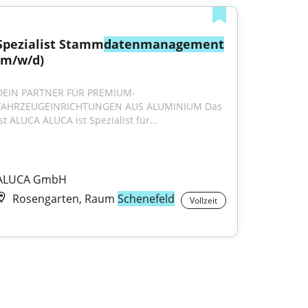
Spezialist Stamm
datenmanagement
(m/w/d)
DEIN PARTNER FÜR PREMIUM-
FAHRZEUGEINRICHTUNGEN AUS ALUMINIUM Das 
ist ALUCA ALUCA ist Spezialist für...
ALUCA GmbH
Rosengarten, Raum
Schenefeld
Vollzeit