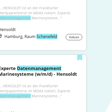
"...HENSOLDT ist an der Frankfurter 
Wertpapierbörse im MDAX notiert. Experte 
Datenmanagement
 Marinesysteme..."
Hensoldt
Hamburg, Raum
Schenefeld
Vollzeit
Experte 
Datenmanagement
Marinesysteme (w/m/d) - Hensoldt
"...HENSOLDT ist an der Frankfurter 
Wertpapierbörse im MDAX notiert. Experte 
Datenmanagement
 Marinesysteme..."