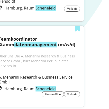
Hensoldt
Hamburg, Raum
Schenefeld
Vollzeit
Teamkoordinator 
Stamm
datenmanagement
 (m/w/d)
Über uns Die A. Menarini Research & Business 
Service GmbH, kurz Menarini Berlin, bietet 
ervices in...
A. Menarini Research & Business Service 
GmbH
Hamburg, Raum
Schenefeld
Homeoffice
Vollzeit