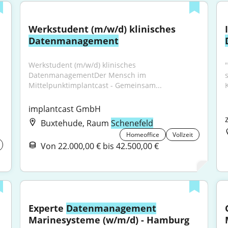
Werkstudent (m/w/d) klinisches 
Datenmanagement
Werkstudent (m/w/d) klinisches 
"
DatenmanagementDer Mensch im 
s
Mittelpunktimplantcast - Gemeinsam...
implantcast GmbH
Buxtehude, Raum
Schenefeld
Homeoffice
Vollzeit
Von 22.000,00 € bis 42.500,00 €
Experte 
Datenmanagement
Marinesysteme (w/m/d) - Hamburg