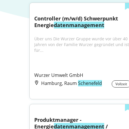
Controller (m/w/d) Schwerpunkt 
Energie
datenmanagement
Über uns Die Wurzer Gruppe wurde vor über 40 
Jahren von der Familie Wurzer gegründet und ist 
für...
Wurzer Umwelt GmbH
Hamburg, Raum
Schenefeld
Vollzeit
Produktmanager - 
Energie
datenmanagement
 / 