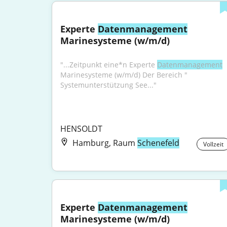
Experte 
Datenmanagement
Marinesysteme (w/m/d)
"...Zeitpunkt eine*n Experte 
Datenmanagement
Marinesysteme (w/m/d) Der Bereich " 
Systemunterstützung See..."
HENSOLDT
Hamburg, Raum
Schenefeld
Vollzeit
Experte 
Datenmanagement
Marinesysteme (w/m/d)