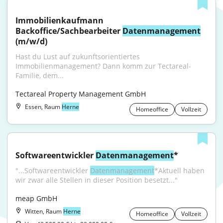
Immobilienkaufmann 
Backoffice/Sachbearbeiter 
Datenmanagement
(m/w/d)
Hast du Lust auf zukunftsorientiertes 
Immobilienmanagement? Dann komm zur Tectareal-
Familie, dem...
Tectareal Property Management GmbH
Essen, Raum
Herne
Homeoffice
Vollzeit
Softwareentwickler 
Datenmanagement
*
"...Softwareentwickler 
Datenmanagement
*Aktuell haben 
wir zwar alle Stellen in dieser Position besetzt..."
meap GmbH
Witten, Raum
Herne
Homeoffice
Vollzeit