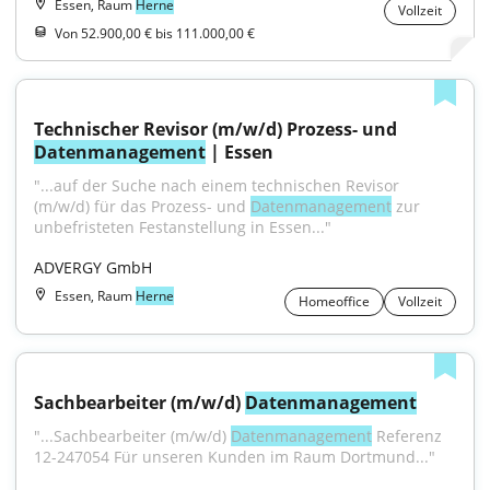
Essen, Raum
Herne
Vollzeit
Von 52.900,00 € bis 111.000,00 €
Technischer Revisor (m/w/d) Prozess- und 
Datenmanagement
 | Essen
"...auf der Suche nach einem technischen Revisor 
(m/w/d) für das Prozess- und 
Datenmanagement
 zur 
unbefristeten Festanstellung in Essen..."
ADVERGY GmbH
Essen, Raum
Herne
Homeoffice
Vollzeit
Sachbearbeiter (m/w/d) 
Datenmanagement
"...Sachbearbeiter (m/w/d) 
Datenmanagement
 Referenz 
12-247054 Für unseren Kunden im Raum Dortmund..."