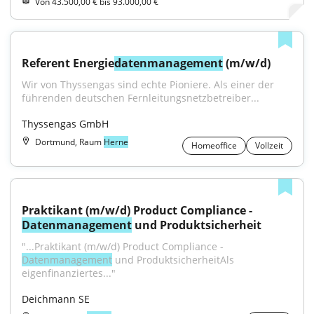
Von 43.500,00 € bis 93.000,00 €
Referent Energie
datenmanagement
 (m/w/d)
Wir von Thyssengas sind echte Pioniere. Als einer der 
führenden deutschen Fernleitungsnetzbetreiber...
Thyssengas GmbH
Dortmund, Raum
Herne
Homeoffice
Vollzeit
Praktikant (m/w/d) Product Compliance - 
Datenmanagement
 und Produktsicherheit
"...Praktikant (m/w/d) Product Compliance - 
Datenmanagement
 und ProduktsicherheitAls 
eigenfinanziertes..."
Deichmann SE