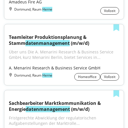
Amadeus Fire AG
Dortmund, Raum
Herne
Vollzeit
Teamleiter Produktionsplanung & 
Stamm
datenmanagement
 (m/w/d)
Über uns Die A. Menarini Research & Business Service 
GmbH, kurz Menarini Berlin, bietet Services in...
A. Menarini Research & Business Service GmbH
Dortmund, Raum
Herne
Homeoffice
Vollzeit
Sachbearbeiter Marktkommunikation & 
Energie
datenmanagement
 (m/w/d)
Fristgerechte Abwicklung der regulatorischen 
Aufgabenstellungen der Marktrolle...