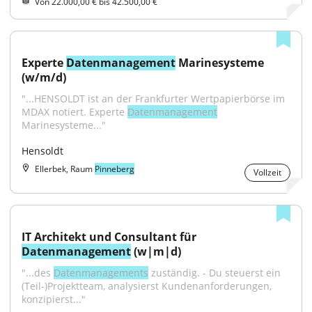
Von 22.000,00 € bis 42.500,00 €
Experte 
Datenmanagement
 Marinesysteme 
(w/m/d)
"...HENSOLDT ist an der Frankfurter Wertpapierbörse im 
MDAX notiert. Experte 
Datenmanagement
Marinesysteme..."
Hensoldt
Ellerbek, Raum
Pinneberg
Vollzeit
IT Architekt und Consultant für 
Datenmanagement
 (w|m|d)
"...des 
Datenmanagements
 zuständig. - Du steuerst ein 
(Teil-)Projektteam, analysierst Kundenanforderungen, 
konzipierst..."