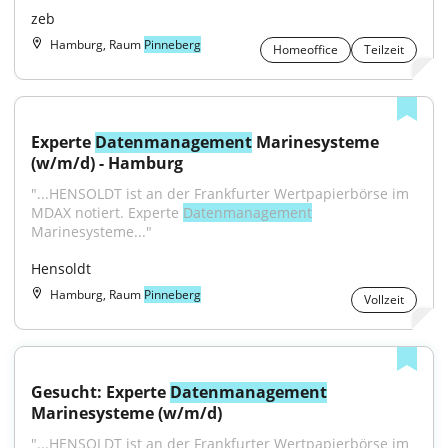
zeb
Hamburg, Raum
Pinneberg
Homeoffice
Teilzeit
Experte 
Datenmanagement
 Marinesysteme 
(w/m/d) - Hamburg
"...HENSOLDT ist an der Frankfurter Wertpapierbörse im 
MDAX notiert. Experte 
Datenmanagement
Marinesysteme..."
Hensoldt
Hamburg, Raum
Pinneberg
Vollzeit
Gesucht: Experte 
Datenmanagement
Marinesysteme (w/m/d)
"...HENSOLDT ist an der Frankfurter Wertpapierbörse im 