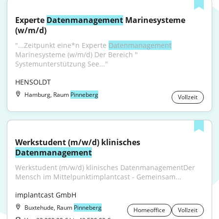
Experte 
Datenmanagement
 Marinesysteme 
(w/m/d)
"...Zeitpunkt eine*n Experte 
Datenmanagement
Marinesysteme (w/m/d) Der Bereich " 
Systemunterstützung See..."
HENSOLDT
Hamburg, Raum
Pinneberg
Vollzeit
Werkstudent (m/w/d) klinisches 
Datenmanagement
Werkstudent (m/w/d) klinisches DatenmanagementDer 
Mensch im Mittelpunktimplantcast - Gemeinsam...
implantcast GmbH
Buxtehude, Raum
Pinneberg
Homeoffice
Vollzeit