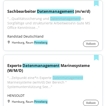
Sachbearbeiter 
Datenmanagement
 (m/w/d)
"...Qualitätssicherung und 
Datenmanagement
\n 
Sorgfältige und strukturierte Arbeitweise\n Gute MS 
Office Kenntnisse..."
Randstad Deutschland
Hamburg, Raum
Pinneberg
Vollzeit
Experte 
Datenmanagement
 Marinesysteme 
(W/M/D)
"...Zeitpunkt eine*n Experte 
Datenmanagement
Marinesysteme (w/m/d) Der Bereich " 
Systemunterstützung See..."
HENSOLDT
Hamburg, Raum
Pinneberg
Vollzeit