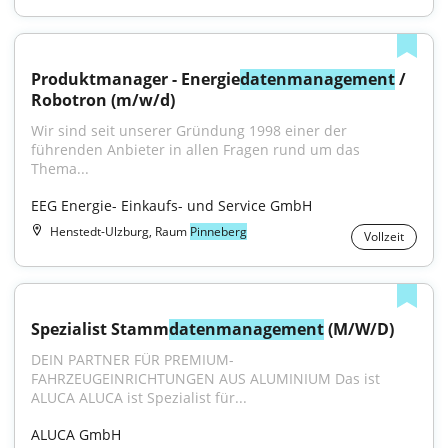
Produktmanager - Energie
datenmanagement
 / 
Robotron (m/w/d)
Wir sind seit unserer Gründung 1998 einer der 
führenden Anbieter in allen Fragen rund um das 
Thema...
EEG Energie- Einkaufs- und Service GmbH
Henstedt-Ulzburg, Raum
Pinneberg
Vollzeit
Spezialist Stamm
datenmanagement
 (M/W/D)
DEIN PARTNER FÜR PREMIUM-
FAHRZEUGEINRICHTUNGEN AUS ALUMINIUM Das ist 
ALUCA ALUCA ist Spezialist für...
ALUCA GmbH