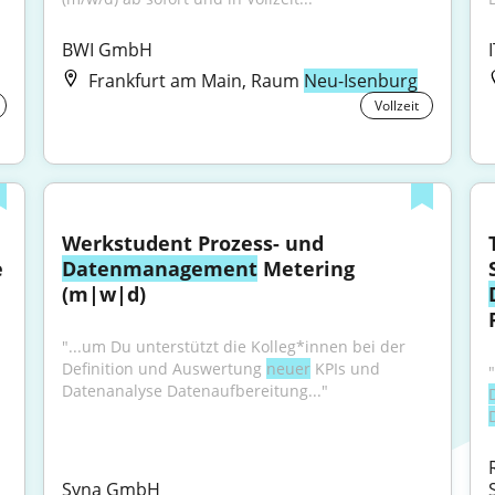
BWI GmbH
Frankfurt am Main, Raum
Neu-Isenburg
Vollzeit
Werkstudent Prozess- und 
 
Datenmanagement
 Metering 
(m|w|d)
"...um Du unterstützt die Kolleg*innen bei der 
Definition und Auswertung 
neuer
 KPIs und 
Datenanalyse Datenaufbereitung..."
Syna GmbH