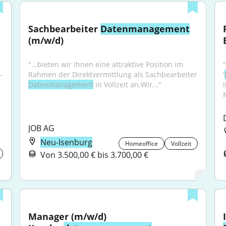
Sachbearbeiter 
Datenmanagement
(m/w/d)
"...bieten wir ihnen eine attraktive Position im 
-
Rahmen der Direktvermittlung als Sachbearbeiter 
'
Datenmanagement
 in Vollzeit an.Wir..."
JOB AG
Neu-Isenburg
Homeoffice
Vollzeit
Von 3.500,00 € bis 3.700,00 €
Manager (m/w/d) 