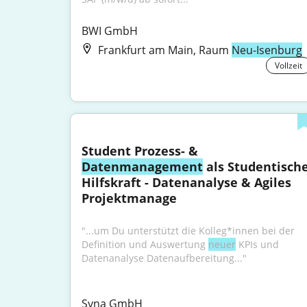
BWI GmbH
Frankfurt am Main, Raum
Neu-Isenburg
Vollzeit
Student Prozess- & 
Datenmanagement
 als Studentische
Hilfskraft - Datenanalyse & Agiles 
Projektmanage
"...um Du unterstützt die Kolleg*innen bei der 
Definition und Auswertung 
neuer
 KPIs und 
Datenanalyse Datenaufbereitung..."
Syna GmbH