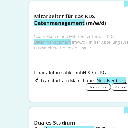
Mitarbeiter für das KDS-
Datenmanagement
 (m/w/d)
"...am Main einen Mitarbeiter für das KDS-
Datenmanagement
 (m/w/d). In der Abteilung IDH
Basismehrwertdienste liegt..."
Finanz Informatik GmbH & Co. KG
Frankfurt am Main, Raum
Neu-Isenburg
Homeoffice
Vollzeit
Duales Studium 