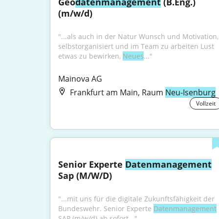
Geo
datenmanagement
 (B.Eng.) 
(m/w/d)
"...als auch in der Natur Wunsch und Motivation, 
selbstorganisiert und im Team zu arbeiten Lust 
etwas zu bewirken, 
Neues
..."
Mainova AG
Frankfurt am Main, Raum
Neu-Isenburg
Vollzeit
Senior Experte 
Datenmanagement
Sap (M/W/D)
"...mit uns für die digitale Zukunftsfähigkeit der 
Bundeswehr. Senior Experte 
Datenmanagement
SAP (m/w/d) ab sofort..."