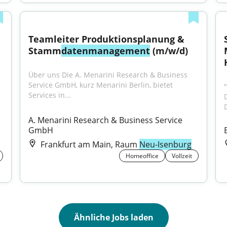
Teamleiter Produktionsplanung & 
Stamm
datenmanagement
 (m/w/d)
Über uns Die A. Menarini Research & Business 
Service GmbH, kurz Menarini Berlin, bietet 
"
Services in...
A. Menarini Research & Business Service 
GmbH
Frankfurt am Main, Raum
Neu-Isenburg
Homeoffice
Vollzeit
Ähnliche Jobs laden