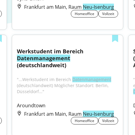
Frankfurt am Main, Raum
Neu-Isenburg
Homeoffice
Vollzeit
Werkstudent im Bereich 
Datenmanagement
(deutschlandweit)
 
"...Werkstudent im Bereich 
Datenmanagement
(deutschlandweit) Möglicher Standort: Berlin, 
Düsseldorf..."
Aroundtown
Frankfurt am Main, Raum
Neu-Isenburg
Homeoffice
Vollzeit