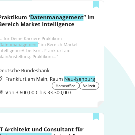
Praktikum '
Datenmanagement
“ im 
Bereich Market Intelligence
"...für Deine Karriere!Praktikum 
Datenmanagement
“ im Bereich Market 
IntelligenceArbeitsort: Frankfurt am 
MainAnstellung: Praktikum..."
Deutsche Bundesbank
Frankfurt am Main, Raum
Neu-Isenburg
Homeoffice
Vollzeit
Von 3.600,00 € bis 33.300,00 €
IT Architekt und Consultant für 