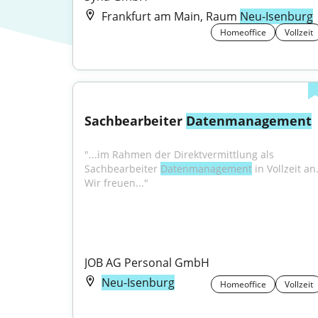
Frankfurt am Main, Raum
Neu-Isenburg
Homeoffice
Vollzeit
Sachbearbeiter 
Datenmanagement
"...im Rahmen der Direktvermittlung als 
Sachbearbeiter 
Datenmanagement
 in Vollzeit an.
Wir freuen..."
JOB AG Personal GmbH
Neu-Isenburg
Homeoffice
Vollzeit