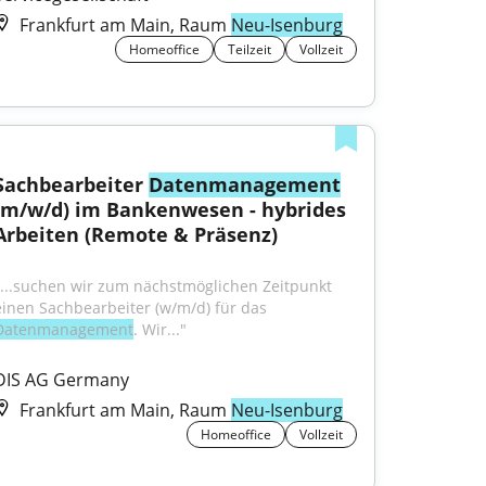
Frankfurt am Main, Raum
Neu-Isenburg
Homeoffice
Teilzeit
Vollzeit
Sachbearbeiter 
Datenmanagement
(m/w/d) im Bankenwesen - hybrides 
Arbeiten (Remote & Präsenz)
"...suchen wir zum nächstmöglichen Zeitpunkt 
einen Sachbearbeiter (w/m/d) für das 
Datenmanagement
. Wir..."
DIS AG Germany
Frankfurt am Main, Raum
Neu-Isenburg
Homeoffice
Vollzeit