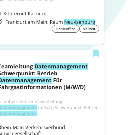
IT & Internet Karriere
Frankfurt am Main, Raum
Neu-Isenburg
Homeoffice
Vollzeit
Teamleitung 
Datenmanagement
Schwerpunkt: Betrieb 
Datenmanagement
 Für 
Fahrgastinformationen (M/W/D)
"...unbefristet, eineTeamleitung 
Datenmanagement
 (m/w/d) Schwerpunkt: Betrieb 
Datenmanagement
..."
Rhein-Main-Verkehrsverbund 
Servicegesellschaft