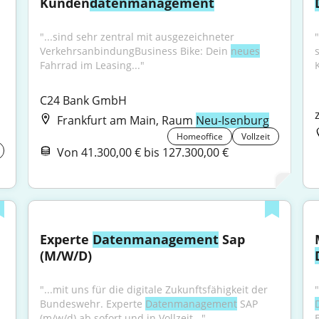
Kunden
datenmanagement
"...sind sehr zentral mit ausgezeichneter 
"
VerkehrsanbindungBusiness Bike: Dein 
neues
s
Fahrrad im Leasing..."
C24 Bank GmbH
Frankfurt am Main, Raum
Neu-Isenburg
Homeoffice
Vollzeit
Von 41.300,00 € bis 127.300,00 €
Experte 
Datenmanagement
 Sap 
(M/W/D)
"...mit uns für die digitale Zukunftsfähigkeit der 
Bundeswehr. Experte 
Datenmanagement
 SAP 
(m/w/d) ab sofort und in Vollzeit..."