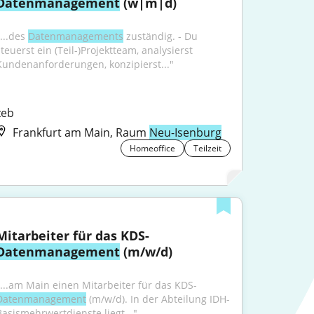
Datenmanagement
 (w|m|d)
...des 
Datenmanagements
 zuständig. - Du 
teuerst ein (Teil-)Projektteam, analysierst 
Kundenanforderungen, konzipierst..."
zeb
Frankfurt am Main, Raum
Neu-Isenburg
Homeoffice
Teilzeit
Mitarbeiter für das KDS-
Datenmanagement
 (m/w/d)
"...am Main einen Mitarbeiter für das KDS-
Datenmanagement
 (m/w/d). In der Abteilung IDH-
Basismehrwertdienste liegt..."