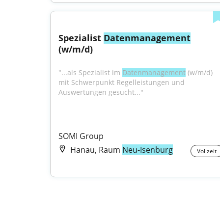
Spezialist 
Datenmanagement
(w/m/d)
"...als Spezialist im 
Datenmanagement
 (w/m/d) 
mit Schwerpunkt Regelleistungen und 
Auswertungen gesucht..."
SOMI Group
Hanau, Raum
Neu-Isenburg
Vollzeit