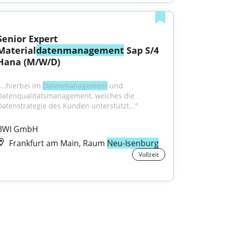
Senior Expert 
Material
datenmanagement
 Sap S/4 
Hana (M/W/D)
...hierbei im 
Datenmanagement
 und 
Datenqualitätsmanagement, welches die 
Datenstrategie des Kunden unterstützt..."
BWI GmbH
Frankfurt am Main, Raum
Neu-Isenburg
Vollzeit