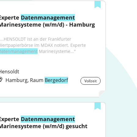
Experte 
Datenmanagement
Marinesysteme (w/m/d) - Hamburg
"...HENSOLDT ist an der Frankfurter 
Wertpapierbörse im MDAX notiert. Experte 
Datenmanagement
 Marinesysteme..."
Hensoldt
Hamburg, Raum
Bergedorf
Vollzeit
Experte 
Datenmanagement
Marinesysteme (w/m/d) gesucht