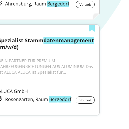
Ahrensburg, Raum
Bergedorf
Vollzeit
Spezialist Stamm
datenmanagement
(m/w/d)
DEIN PARTNER FÜR PREMIUM-
FAHRZEUGEINRICHTUNGEN AUS ALUMINIUM Das 
ist ALUCA ALUCA ist Spezialist für...
ALUCA GmbH
Rosengarten, Raum
Bergedorf
Vollzeit