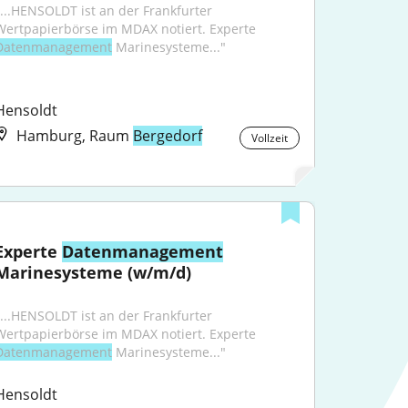
"...HENSOLDT ist an der Frankfurter 
Wertpapierbörse im MDAX notiert. Experte 
Datenmanagement
 Marinesysteme..."
Hensoldt
Hamburg, Raum
Bergedorf
Vollzeit
Experte 
Datenmanagement
Marinesysteme (w/m/d)
"...HENSOLDT ist an der Frankfurter 
Wertpapierbörse im MDAX notiert. Experte 
Datenmanagement
 Marinesysteme..."
Hensoldt