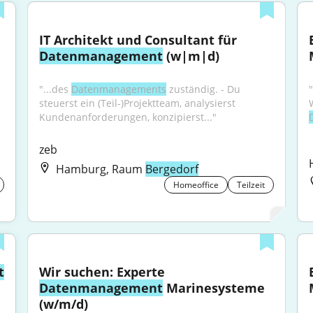
IT Architekt und Consultant für 
Datenmanagement
 (w|m|d)
"...des 
Datenmanagements
 zuständig. - Du 
steuerst ein (Teil-)Projektteam, analysierst 
Kundenanforderungen, konzipierst..."
zeb
Hamburg, Raum
Bergedorf
Homeoffice
Teilzeit
t
Wir suchen: Experte 
Datenmanagement
 Marinesysteme 
(w/m/d)