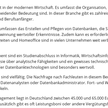
 in der modernen Wirtschaft. Es umfasst die Organisation,
ender Bedeutung sind. In dieser Branche gibt es zahlreiche M
und Berufsanfänger.
ssen das Erstellen und Pflegen von Datenbanken, die Sic
ewinnung wertvoller Erkenntnisse. Zudem kann es erforderlic
zeiten und Homeoffice sind in vielen Unternehmen weit verbr
nt sind ein Studienabschluss in Informatik, Wirtschaftsin
ie über analytische Fähigkeiten und ein gewisses technisc
er Datenbanktechnologien sind besonders wertvoll.
d vielfältig. Die Nachfrage nach Fachleuten in diesem Bere
m Datenanalysten oder Datenbankadministrator. Fort- und W
keln.
gement liegt in Deutschland zwischen 45.000 und 65.000 Eu
usätzlich gibt es oft Leistungsboni oder andere Vergütun