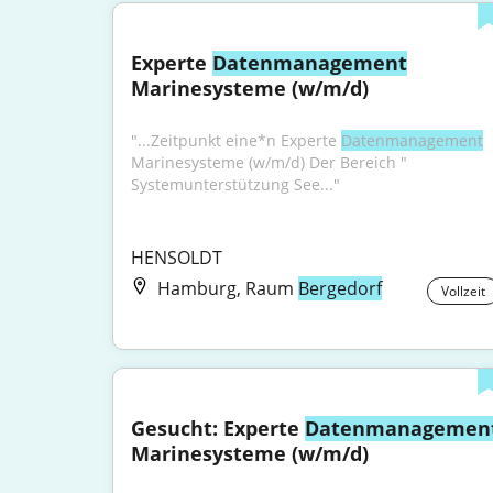
Experte 
Datenmanagement
Marinesysteme (w/m/d)
"...Zeitpunkt eine*n Experte 
Datenmanagement
Marinesysteme (w/m/d) Der Bereich " 
Systemunterstützung See..."
HENSOLDT
Hamburg, Raum
Bergedorf
Vollzeit
Gesucht: Experte 
Datenmanagemen
Marinesysteme (w/m/d)