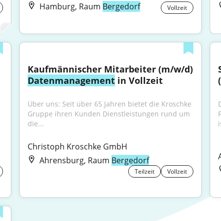
Hamburg, Raum
Bergedorf
Vollzeit
Kaufmännischer Mitarbeiter (m/w/d) 
Datenmanagement
 in Vollzeit
Über uns: Seit über 65 Jahren bietet die Kroschke 
Gruppe ihren Kunden Dienstleistungen rund um 
die...
Christoph Kroschke GmbH
Ahrensburg, Raum
Bergedorf
Teilzeit
Vollzeit