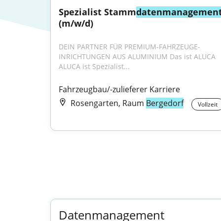
Spezialist Stamm
datenmanagemen
(m/w/d)
DEIN PARTNER FÜR PREMIUM-FAHRZEUGE­
INRICHTUNGEN AUS ALUMINIUM Das ist ALUCA 
ALUCA ist Spezialist...
Fahrzeugbau/-zulieferer Karriere
Rosengarten, Raum
Bergedorf
Vollzeit
Datenmanagement