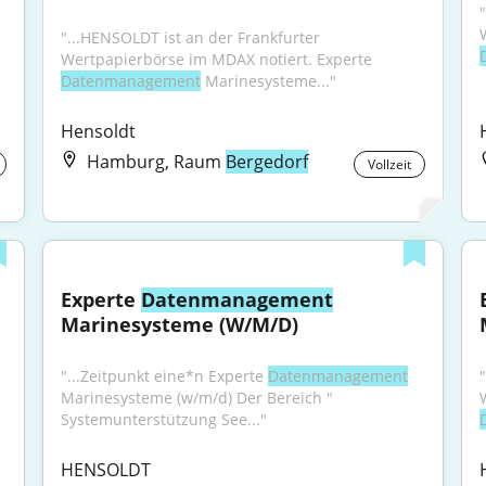
"...HENSOLDT ist an der Frankfurter 
Wertpapierbörse im MDAX notiert. Experte 
Datenmanagement
 Marinesysteme..."
Hensoldt
Hamburg, Raum
Bergedorf
Vollzeit
Experte 
Datenmanagement
Marinesysteme (W/M/D)
"...Zeitpunkt eine*n Experte 
Datenmanagement
Marinesysteme (w/m/d) Der Bereich " 
Systemunterstützung See..."
HENSOLDT