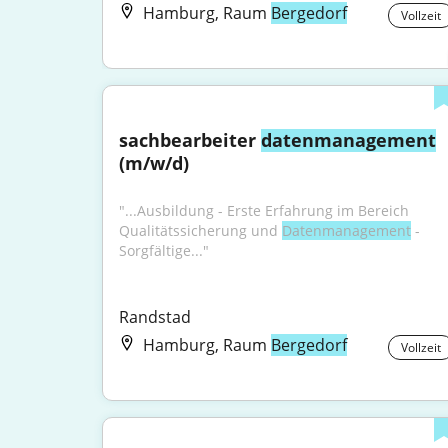
Hamburg, Raum
Bergedorf
Vollzeit
sachbearbeiter 
datenmanagement
(m/w/d)
"...Ausbildung - Erste Erfahrung im Bereich 
Qualitätssicherung und 
Datenmanagement
 - 
Sorgfältige..."
Randstad
Hamburg, Raum
Bergedorf
Vollzeit