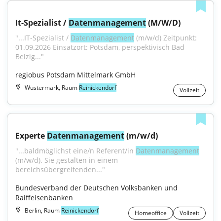
It-Spezialist / 
Datenmanagement
 (M/W/D)
"...IT-Spezialist / 
Datenmanagement
 (m/w/d) Zeitpunkt: 
01.09.2026 Einsatzort: Potsdam, perspektivisch Bad 
Belzig..."
regiobus Potsdam Mittelmark GmbH
Wustermark, Raum
Reinickendorf
Vollzeit
Experte 
Datenmanagement
 (m/w/d)
"...baldmöglichst eine/n Referent/in 
Datenmanagement
(m/w/d). Sie gestalten in einem 
bereichsübergreifenden..."
Bundesverband der Deutschen Volksbanken und 
Raiffeisenbanken
Berlin, Raum
Reinickendorf
Homeoffice
Vollzeit