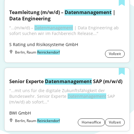
Teamleitung (m/w/d) – 
Datenmanagement
 | 
Data Engineering
"...(m/w/d) – 
Datenmanagement
 | Data Engineering ab 
sofort suchen wir im Fachbereich Release..."
S Rating und Risikosysteme GmbH
Berlin, Raum
Reinickendorf
Vollzeit
Senior Experte 
Datenmanagement
 SAP (m/w/d)
"...mit uns für die digitale Zukunftsfähigkeit der 
Bundeswehr. Senior Experte 
Datenmanagement
 SAP 
(m/w/d) ab sofort..."
BWI GmbH
Berlin, Raum
Reinickendorf
Homeoffice
Vollzeit