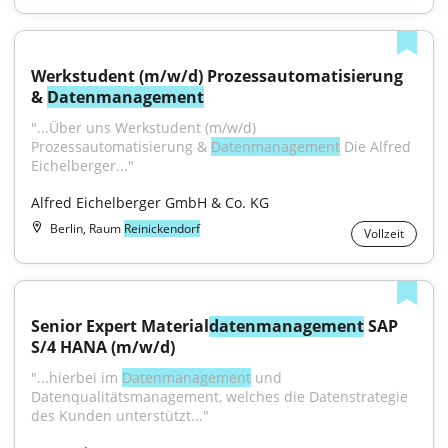
Werkstudent (m/w/d) Prozessautomatisierung 
& 
Datenmanagement
"...Über uns Werkstudent (m/w/d) 
Prozessautomatisierung & 
Datenmanagement
 Die Alfred 
Eichelberger..."
Alfred Eichelberger GmbH & Co. KG
Berlin, Raum
Reinickendorf
Vollzeit
Senior Expert Material
datenmanagement
 SAP 
S/4 HANA (m/w/d)
"...hierbei im 
Datenmanagement
 und 
Datenqualitätsmanagement, welches die Datenstrategie 
des Kunden unterstützt..."