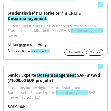
Studentische*r Mitarbeiter*in CRM & 
Datenmanagement
"...Zeitpunkt für bis zu 20 Stunden pro Woche eine*n 
Studentische*r Mitarbeiter*in CRM & 
Datenmanagement
(d/w/m..."
Aktion gegen den Hunger
Berlin, Raum
Reinickendorf
Homeoffice
Vollzeit
Senior Experte 
Datenmanagement
 SAP (m/w/d) 
(71000.00 EUR pro Jahr)
"...mit uns für die digitale Zukunftsfähigkeit der 
Bundeswehr. Senior Experte 
Datenmanagement
 SAP 
(m/w/d) ab sofort..."
BWI GmbH