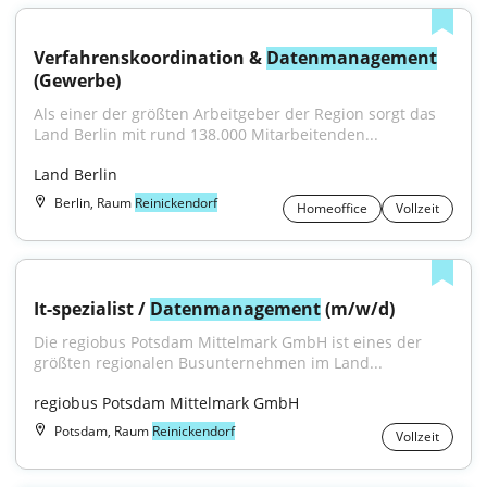
Verfahrenskoordination & 
Datenmanagement
(Gewerbe)
Als einer der größten Arbeitgeber der Region sorgt das 
Land Berlin mit rund 138.000 Mitarbeitenden...
Land Berlin
Berlin, Raum
Reinickendorf
Homeoffice
Vollzeit
It-spezialist / 
Datenmanagement
 (m/w/d)
Die regiobus Potsdam Mittelmark GmbH ist eines der 
größten regionalen Busunternehmen im Land...
regiobus Potsdam Mittelmark GmbH
Potsdam, Raum
Reinickendorf
Vollzeit