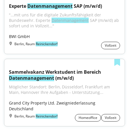
Experte 
Datenmanagement
 SAP (m/w/d)
"...mit uns für die digitale Zukunftsfähigkeit der 
Bundeswehr. Experte 
Datenmanagement
 SAP (m/w/d) ab 
sofort und in Vollzeit..."
BWI GmbH
Berlin, Raum
Reinickendorf
Vollzeit
Sammelvakanz Werkstudent im Bereich 
Datenmanagement
 (m/w/d)
Möglicher Standort: Berlin, Düsseldorf, Frankfurt am 
Main, Hannover Ihre Aufgaben - Unterstützung...
Grand City Property Ltd. Zweigniederlassung 
Deutschland
Berlin, Raum
Reinickendorf
Homeoffice
Vollzeit