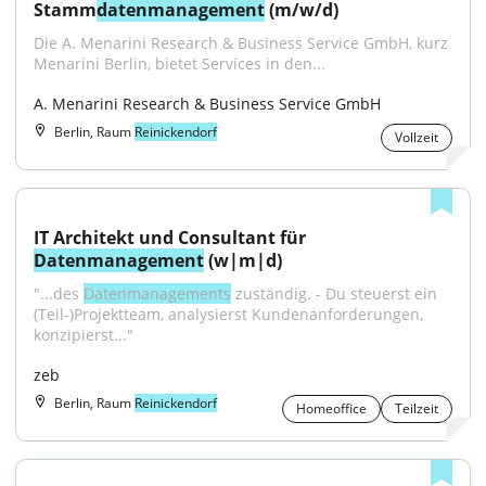
Stamm
datenmanagement
 (m/w/d)
Die A. Menarini Research & Business Service GmbH, kurz 
Menarini Berlin, bietet Services in den...
A. Menarini Research & Business Service GmbH
Berlin, Raum
Reinickendorf
Vollzeit
IT Architekt und Consultant für 
Datenmanagement
 (w|m|d)
"...des 
Datenmanagements
 zuständig. - Du steuerst ein 
(Teil-)Projektteam, analysierst Kundenanforderungen, 
konzipierst..."
zeb
Berlin, Raum
Reinickendorf
Homeoffice
Teilzeit