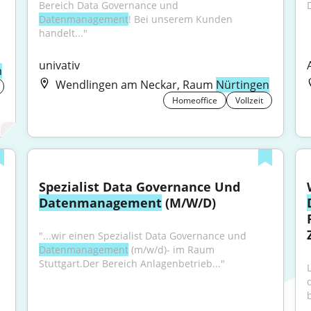
Bereich Data Governance und 
Datenmanagement
! Bei unserem Kunden 
handelt..."
univativ
n
Wendlingen am Neckar, Raum
Nürtingen
Homeoffice
Vollzeit
Spezialist Data Governance Und 
Datenmanagement
 (M/W/D)
"...wir einen Spezialist Data Governance und 
Datenmanagement
 (m/w/d)- im Raum 
Stuttgart.Der Bereich Anlagenbetrieb..."
b