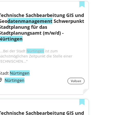
Technische Sachbearbeitung GIS und 
Geo
datenmanagement
 Schwerpunkt 
Stadtplanung für das 
Stadtplanungsamt (m/w/d) - 
Nürtingen
...Bei der Stadt 
Nürtingen
 ist zum 
nächstmöglichen Zeitpunkt die Stelle einer 
TECHNISCHEN..."
Stadt 
Nürtingen
Nürtingen
Vollzeit
Technische Sachbearbeitung GIS und 