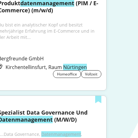
Produkt
datenmanagement
 (PIM / E-
Commerce) (m/w/d)
Du bist ein analytischer Kopf und besitzt 
mehrjährige Erfahrung im E-Commerce und in 
er Arbeit mit...
Bergfreunde GmbH
Kirchentellinsfurt, Raum
Nürtingen
Homeoffice
Vollzeit
Spezialist Data Governance Und 
Datenmanagement
 (M/W/D)
"...Data Governance, 
Datenmanagement
, 