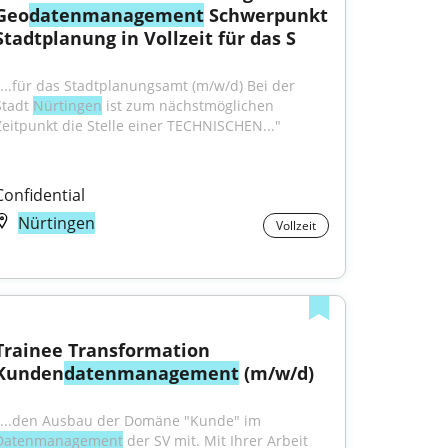
Geo
datenmanagement
 Schwerpunkt 
Stadtplanung in Vollzeit für das S
"...für das Stadtplanungsamt (m/w/d) Bei der 
Stadt 
Nürtingen
 ist zum nächstmöglichen 
Zeitpunkt die Stelle einer TECHNISCHEN..."
Confidential
Nürtingen
Vollzeit
Trainee Transformation 
Kunden
datenmanagement
 (m/w/d)
"...den Ausbau der Domäne "Kunde" im 
Datenmanagement
 der SV mit. Mit Ihrer Arbeit 