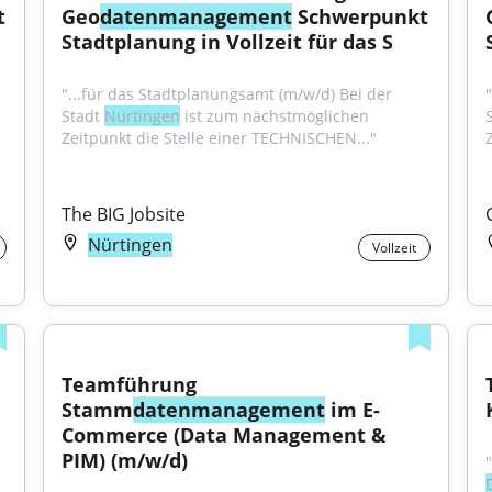
 
Geo
datenmanagement
 Schwerpunkt 
Stadtplanung in Vollzeit für das S
"...für das Stadtplanungsamt (m/w/d) Bei der 
Stadt 
Nürtingen
 ist zum nächstmöglichen 
Zeitpunkt die Stelle einer TECHNISCHEN..."
The BIG Jobsite
Nürtingen
Vollzeit
Teamführung 
Stamm
datenmanagement
 im E-
Commerce (Data Management & 
PIM) (m/w/d)