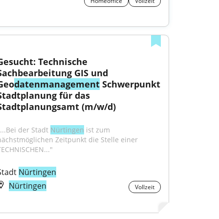
Homeoffice
Vollzeit
Gesucht: Technische 
Sachbearbeitung GIS und 
Geo
datenmanagement
 Schwerpunkt 
Stadtplanung für das 
Stadtplanungsamt (m/w/d)
...Bei der Stadt 
Nürtingen
 ist zum 
nächstmöglichen Zeitpunkt die Stelle einer 
TECHNISCHEN..."
Stadt 
Nürtingen
Nürtingen
Vollzeit