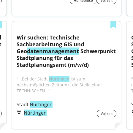
Homeoffice
Vollzeit
 
Wir suchen: Technische 
 
Sachbearbeitung GIS und 
Geo
datenmanagement
 Schwerpunkt 
Stadtplanung für das 
Stadtplanungsamt (m/w/d)
"...Bei der Stadt 
Nürtingen
 ist zum 
"
nächstmöglichen Zeitpunkt die Stelle einer 
TECHNISCHEN..."
Stadt 
Nürtingen
Nürtingen
Vollzeit