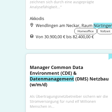
zeichnen sich durch eine ausgeprägte 
Analysefähigkeit..."
Akkodis
Wendlingen am Neckar, Raum
Nürtinge
Homeoffice
Vollzeit
Von 30.900,00 € bis 82.400,00 €
Manager Common Data 
Environment (CDE) & 
Datenmanagement
 (DMS) Netzbau 
(w/m/d)
Als Übertragungsnetzbetreiber sichern wir die 
Stromversorgung für rund elf Millionen 
Menschen in...