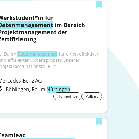
Werkstudent*in für 
Datenmanagement
 im Bereich 
Projektmanagement der 
Zertifizierung
...Du im 
Datenmanagement
 für einen effektiven 
und effizienten Arbeitsprozess unserer 
Projektkoordinationsrolle..."
Mercedes-Benz AG
Böblingen, Raum
Nürtingen
Homeoffice
Vollzeit
Teamlead 