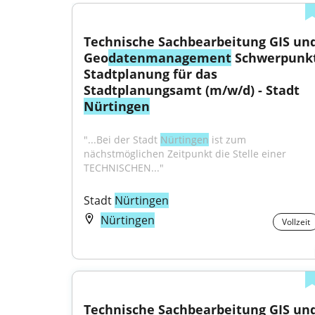
Technische Sachbearbeitung GIS und
Geo
datenmanagement
 Schwerpunkt
Stadtplanung für das 
Stadtplanungsamt (m/w/d) - Stadt 
Nürtingen
"...Bei der Stadt 
Nürtingen
 ist zum 
nächstmöglichen Zeitpunkt die Stelle einer 
TECHNISCHEN..."
Stadt 
Nürtingen
Nürtingen
Vollzeit
Technische Sachbearbeitung GIS und