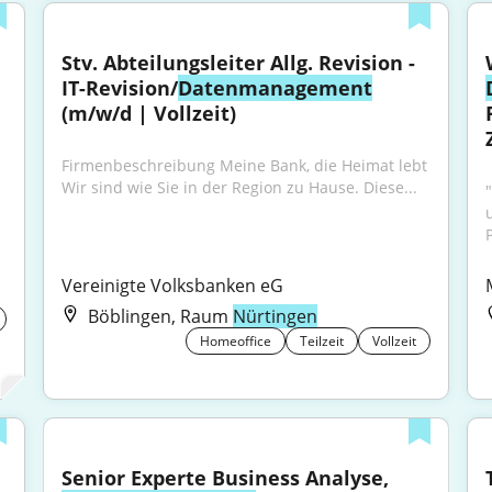
Stv. Abteilungsleiter Allg. Revision - 
IT-Revision/
Datenmanagement
(m/w/d | Vollzeit)
Firmenbeschreibung Meine Bank, die Heimat lebt 
Wir sind wie Sie in der Region zu Hause. Diese...
"
Vereinigte Volksbanken eG
Böblingen, Raum
Nürtingen
Homeoffice
Teilzeit
Vollzeit
Senior Experte Business Analyse, 