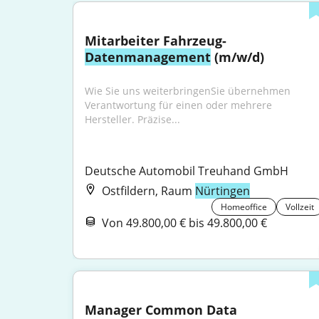
Mitarbeiter Fahrzeug-
Datenmanagement
 (m/w/d)
Wie Sie uns weiterbringenSie übernehmen 
Verantwortung für einen oder mehrere 
Hersteller. Präzise...
Deutsche Automobil Treuhand GmbH
Ostfildern, Raum
Nürtingen
Homeoffice
Vollzeit
Von 49.800,00 € bis 49.800,00 €
Manager Common Data 