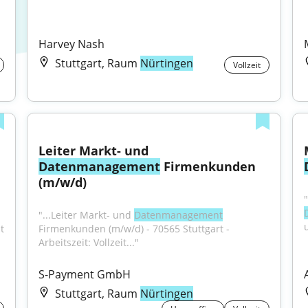
Harvey Nash
Stuttgart, Raum
Nürtingen
Vollzeit
Leiter Markt- und 
Datenmanagement
 Firmenkunden 
(m/w/d)
"...Leiter Markt- und 
Datenmanagement
t 
Firmenkunden (m/w/d) - 70565 Stuttgart - 
Arbeitszeit: Vollzeit..."
S-Payment GmbH
Stuttgart, Raum
Nürtingen