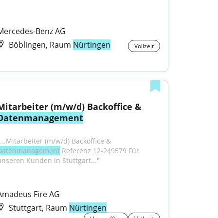
Mercedes-Benz AG
Böblingen, Raum
Nürtingen
Vollzeit
Mitarbeiter (m/w/d) Backoffice & 
Datenmanagement
"...Mitarbeiter (m/w/d) Backoffice & 
Datenmanagement
 Referenz 12-249579 Für 
unseren Kunden in Stuttgart..."
Amadeus Fire AG
Stuttgart, Raum
Nürtingen