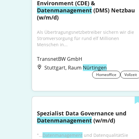
Environment (CDE) & 
Datenmanagement
 (DMS) Netzbau 
(w/m/d)
Als Übertragungsnetzbetreiber sichern wir die 
Stromversorgung für rund elf Millionen 
Menschen in...
TransnetBW GmbH
Stuttgart, Raum
Nürtingen
Homeoffice
Vollzeit
Spezialist Data Governance und 
Datenmanagement
 (w/m/d)
"...
Datenmanagement
 und DatenqualitätSie 