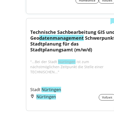
Homeoffice
Vollzeit
Technische Sachbearbeitung GIS und
Geo
datenmanagement
 Schwerpunkt
Stadtplanung für das 
Stadtplanungsamt (m/w/d)
"...Bei der Stadt 
Nürtingen
 ist zum 
nächstmöglichen Zeitpunkt die Stelle einer 
TECHNISCHEN..."
Stadt 
Nürtingen
Nürtingen
Vollzeit