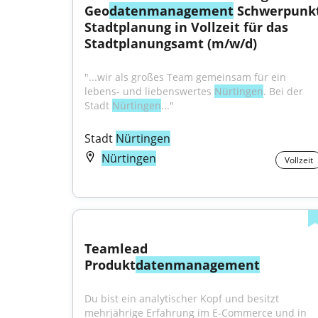
Geo
datenmanagement
 Schwerpunkt
Stadtplanung in Vollzeit für das 
Stadtplanungsamt (m/w/d)
"...wir als großes Team gemeinsam für ein 
lebens- und liebenswertes 
Nürtingen
. Bei der 
Stadt 
Nürtingen
..."
Stadt 
Nürtingen
Nürtingen
Vollzeit
Teamlead 
Produkt
datenmanagement
Du bist ein analytischer Kopf und besitzt 
mehrjährige Erfahrung im E-Commerce und in 