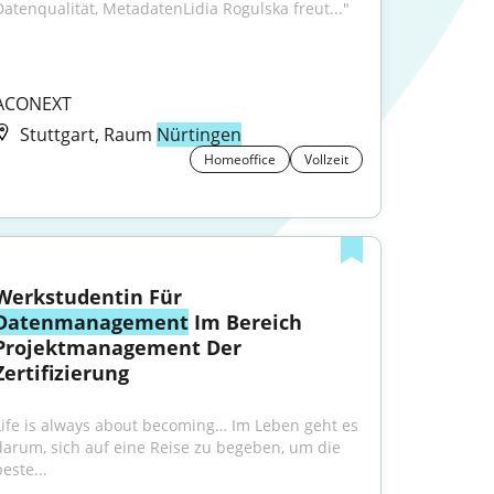
Datenqualität, MetadatenLidia Rogulska freut..."
ACONEXT
Stuttgart, Raum
Nürtingen
Homeoffice
Vollzeit
Werkstudentin Für 
Datenmanagement
 Im Bereich 
Projektmanagement Der 
Zertifizierung
Life is always about becoming… Im Leben geht es 
darum, sich auf eine Reise zu begeben, um die 
este...