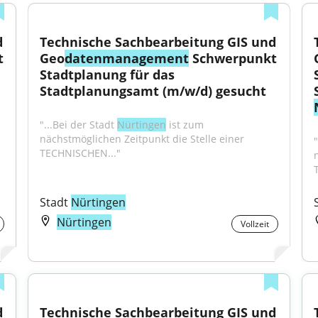
 
Technische Sachbearbeitung GIS und 
 
Geo
datenmanagement
 Schwerpunkt 
Stadtplanung für das 
Stadtplanungsamt (m/w/d) gesucht
"...Bei der Stadt 
Nürtingen
 ist zum 
nächstmöglichen Zeitpunkt die Stelle einer 
"
TECHNISCHEN..."
Stadt 
Nürtingen
Nürtingen
Vollzeit
 
Technische Sachbearbeitung GIS und 