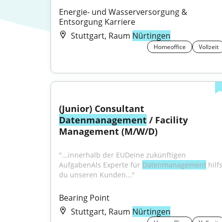
Energie- und Wasserversorgung & 
Entsorgung Karriere
Stuttgart, Raum
Nürtingen
Homeoffice
Vollzeit
(Junior) Consultant 
Datenmanagement
 / Facility 
Management (M/W/D)
"...innerhalb der EUDeine zukünftigen 
AufgabenAls Experte für 
Datenmanagement
 hilfs
du unseren Kunden..."
Bearing Point
Stuttgart, Raum
Nürtingen