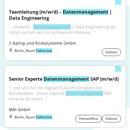
Teamleitung (m/w/d) – 
Datenmanagement
 | 
Data Engineering
"...(m/w/d) – 
Datenmanagement
 | Data Engineering ab 
sofort suchen wir im Fachbereich Release..."
S Rating und Risikosysteme GmbH
Berlin, Raum
Falkensee
Vollzeit
Senior Experte 
Datenmanagement
 SAP (m/w/d)
"...mit uns für die digitale Zukunftsfähigkeit der 
Bundeswehr. Senior Experte 
Datenmanagement
 SAP 
(m/w/d) ab sofort..."
BWI GmbH
Berlin, Raum
Falkensee
Homeoffice
Vollzeit