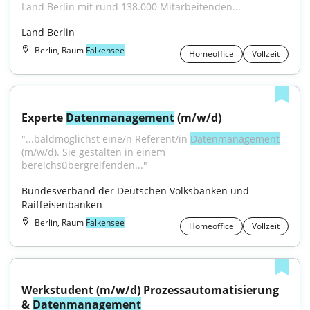
Land Berlin mit rund 138.000 Mitarbeitenden...
Land Berlin
Berlin, Raum
Falkensee
Homeoffice
Vollzeit
Experte 
Datenmanagement
 (m/w/d)
"...baldmöglichst eine/n Referent/in 
Datenmanagement
(m/w/d). Sie gestalten in einem 
bereichsübergreifenden..."
Bundesverband der Deutschen Volksbanken und 
Raiffeisenbanken
Berlin, Raum
Falkensee
Homeoffice
Vollzeit
Werkstudent (m/w/d) Prozessautomatisierung 
& 
Datenmanagement