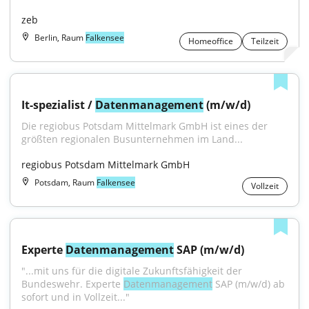
zeb
Berlin, Raum
Falkensee
Homeoffice
Teilzeit
It-spezialist / 
Datenmanagement
 (m/w/d)
Die regiobus Potsdam Mittelmark GmbH ist eines der 
größten regionalen Busunternehmen im Land...
regiobus Potsdam Mittelmark GmbH
Potsdam, Raum
Falkensee
Vollzeit
Experte 
Datenmanagement
 SAP (m/w/d)
"...mit uns für die digitale Zukunftsfähigkeit der 
Bundeswehr. Experte 
Datenmanagement
 SAP (m/w/d) ab 
sofort und in Vollzeit..."