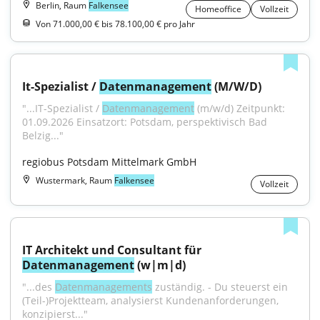
Berlin, Raum
Falkensee
Homeoffice
Vollzeit
Von 71.000,00 € bis 78.100,00 € pro Jahr
It-Spezialist / 
Datenmanagement
 (M/W/D)
"...IT-Spezialist / 
Datenmanagement
 (m/w/d) Zeitpunkt: 
01.09.2026 Einsatzort: Potsdam, perspektivisch Bad 
Belzig..."
regiobus Potsdam Mittelmark GmbH
Wustermark, Raum
Falkensee
Vollzeit
IT Architekt und Consultant für 
Datenmanagement
 (w|m|d)
"...des 
Datenmanagements
 zuständig. - Du steuerst ein 
(Teil-)Projektteam, analysierst Kundenanforderungen, 
konzipierst..."