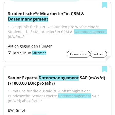
Studentische*r Mitarbeiter*in CRM & 
Datenmanagement
"...Zeitpunkt für bis zu 20 Stunden pro Woche eine*n 
Studentische*r Mitarbeiter*in CRM & 
Datenmanagement
(d/w/m..."
Aktion gegen den Hunger
Berlin, Raum
Falkensee
Homeoffice
Vollzeit
Senior Experte 
Datenmanagement
 SAP (m/w/d) 
(71000.00 EUR pro Jahr)
"...mit uns für die digitale Zukunftsfähigkeit der 
Bundeswehr. Senior Experte 
Datenmanagement
 SAP 
(m/w/d) ab sofort..."
BWI GmbH