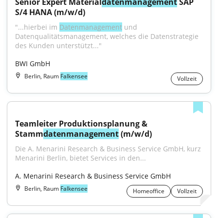
Senior Expert Material
datenmanagement
 SAP 
S/4 HANA (m/w/d)
"...hierbei im 
Datenmanagement
 und 
Datenqualitätsmanagement, welches die Datenstrategie 
des Kunden unterstützt..."
BWI GmbH
Berlin, Raum
Falkensee
Vollzeit
Teamleiter Produktionsplanung & 
Stamm
datenmanagement
 (m/w/d)
Die A. Menarini Research & Business Service GmbH, kurz 
Menarini Berlin, bietet Services in den...
A. Menarini Research & Business Service GmbH
Berlin, Raum
Falkensee
Homeoffice
Vollzeit