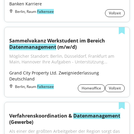
Banken Karriere
Berlin, Raum
Falkensee
Vollzeit
Sammelvakanz Werkstudent im Bereich 
Datenmanagement
 (m/w/d)
Möglicher Standort: Berlin, Düsseldorf, Frankfurt am 
Main, Hannover Ihre Aufgaben - Unterstützung...
Grand City Property Ltd. Zweigniederlassung 
Deutschland
Berlin, Raum
Falkensee
Homeoffice
Vollzeit
Verfahrenskoordination & 
Datenmanagement
(Gewerbe)
Als einer der größten Arbeitgeber der Region sorgt das 