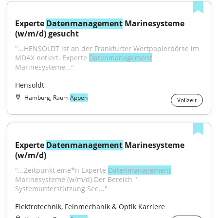
Experte 
Datenmanagement
 Marinesysteme 
(w/m/d) gesucht
"...HENSOLDT ist an der Frankfurter Wertpapierbörse im 
MDAX notiert. Experte 
Datenmanagement
Marinesysteme..."
Hensoldt
Hamburg, Raum
Appen
Vollzeit
Experte 
Datenmanagement
 Marinesysteme 
(w/m/d)
"...Zeitpunkt eine*n Experte 
Datenmanagement
Marinesysteme (w/m/d) Der Bereich " 
Systemunterstützung See..."
Elektrotechnik, Feinmechanik & Optik Karriere