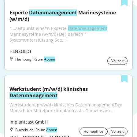
Experte 
Datenmanagement
 Marinesysteme 
(w/m/d)
"...Zeitpunkt eine*n Experte 
Datenmanagement
Marinesysteme (w/m/d) Der Bereich " 
Systemunterstützung See..."
HENSOLDT
Hamburg, Raum
Appen
Vollzeit
Werkstudent (m/w/d) klinisches 
Datenmanagement
Werkstudent (m/w/d) klinisches DatenmanagementDer 
Mensch im Mittelpunktimplantcast - Gemeinsam...
implantcast GmbH
Buxtehude, Raum
Appen
Homeoffice
Vollzeit