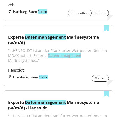
zeb
Hamburg, Raum
Appen
Homeoffice
Teilzeit
Experte 
Datenmanagement
 Marinesysteme 
(w/m/d)
"...HENSOLDT ist an der Frankfurter Wertpapierbörse im 
MDAX notiert. Experte 
Datenmanagement
Marinesysteme..."
Hensoldt
Quickborn, Raum
Appen
Vollzeit
Experte 
Datenmanagement
 Marinesysteme 
(w/m/d) - Hensoldt
"...HENSOLDT ist an der Frankfurter Wertpapierbörse im 