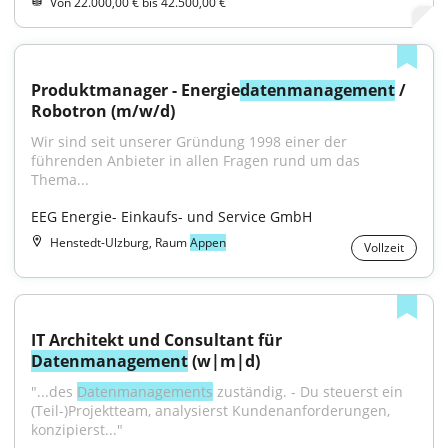
Von 22.000,00 € bis 42.500,00 €
Produktmanager - Energie
datenmanagement
 / 
Robotron (m/w/d)
Wir sind seit unserer Gründung 1998 einer der 
führenden Anbieter in allen Fragen rund um das 
Thema...
EEG Energie- Einkaufs- und Service GmbH
Henstedt-Ulzburg, Raum
Appen
Vollzeit
IT Architekt und Consultant für 
Datenmanagement
 (w|m|d)
"...des 
Datenmanagements
 zuständig. - Du steuerst ein 
(Teil-)Projektteam, analysierst Kundenanforderungen, 
konzipierst..."