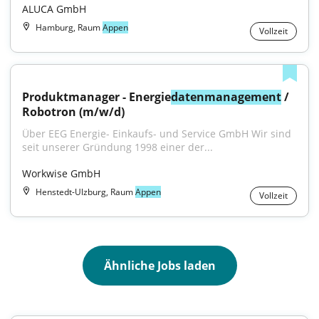
ALUCA GmbH
Hamburg, Raum
Appen
Vollzeit
Produktmanager - Energie
datenmanagement
 / 
Robotron (m/w/d)
Über EEG Energie- Einkaufs- und Service GmbH Wir sind 
seit unserer Gründung 1998 einer der...
Workwise GmbH
Henstedt-Ulzburg, Raum
Appen
Vollzeit
Ähnliche Jobs laden