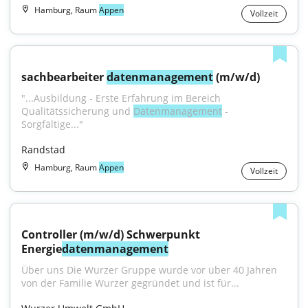
Hamburg, Raum
Appen
Vollzeit
sachbearbeiter 
datenmanagement
 (m/w/d)
"...Ausbildung - Erste Erfahrung im Bereich 
Qualitätssicherung und 
Datenmanagement
 - 
Sorgfältige..."
Randstad
Hamburg, Raum
Appen
Vollzeit
Controller (m/w/d) Schwerpunkt 
Energie
datenmanagement
Über uns Die Wurzer Gruppe wurde vor über 40 Jahren 
von der Familie Wurzer gegründet und ist für...