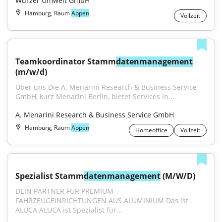
Wurzer Umwelt GmbH
Hamburg, Raum
Appen
Vollzeit
Teamkoordinator Stamm
datenmanagement
(m/w/d)
Über uns Die A. Menarini Research & Business Service 
GmbH, kurz Menarini Berlin, bietet Services in...
A. Menarini Research & Business Service GmbH
Hamburg, Raum
Appen
Homeoffice
Vollzeit
Spezialist Stamm
datenmanagement
 (M/W/D)
DEIN PARTNER FÜR PREMIUM-
FAHRZEUGEINRICHTUNGEN AUS ALUMINIUM Das ist 
ALUCA ALUCA ist Spezialist für...