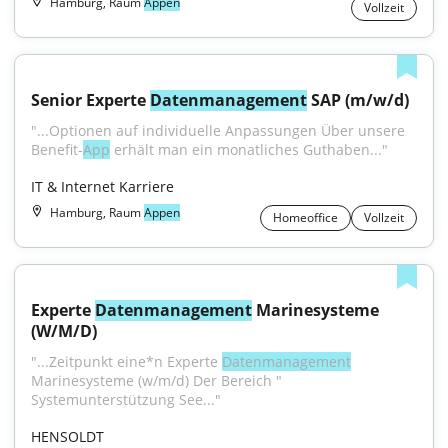
Hamburg, Raum
Appen
Vollzeit
Senior Experte 
Datenmanagement
 SAP (m/w/d)
"...Optionen auf individuelle Anpassungen Über unsere 
Benefit-
App
 erhält man ein monatliches Guthaben..."
IT & Internet Karriere
Hamburg, Raum
Appen
Homeoffice
Vollzeit
Experte 
Datenmanagement
 Marinesysteme 
(W/M/D)
"...Zeitpunkt eine*n Experte 
Datenmanagement
Marinesysteme (w/m/d) Der Bereich " 
Systemunterstützung See..."
HENSOLDT