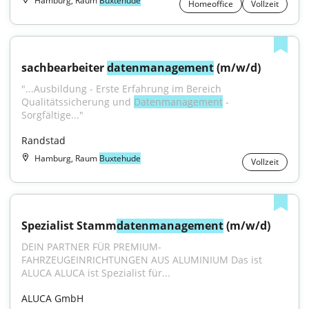
Hamburg, Raum
Buxtehude
Homeoffice
Vollzeit
sachbearbeiter 
datenmanagement
 (m/w/d)
"...Ausbildung - Erste Erfahrung im Bereich 
Qualitätssicherung und 
Datenmanagement
 - 
Sorgfältige..."
Randstad
Hamburg, Raum
Buxtehude
Vollzeit
Spezialist Stamm
datenmanagement
 (m/w/d)
DEIN PARTNER FÜR PREMIUM-
FAHRZEUGEINRICHTUNGEN AUS ALUMINIUM Das ist 
ALUCA ALUCA ist Spezialist für...
ALUCA GmbH