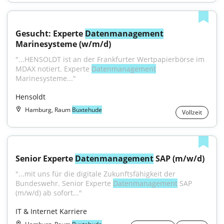
Gesucht: Experte 
Datenmanagement
Marinesysteme (w/m/d)
"...HENSOLDT ist an der Frankfurter Wertpapierbörse im 
MDAX notiert. Experte 
Datenmanagement
Marinesysteme..."
Hensoldt
Hamburg, Raum
Buxtehude
Vollzeit
Senior Experte 
Datenmanagement
 SAP (m/w/d)
"...mit uns für die digitale Zukunftsfähigkeit der 
Bundeswehr. Senior Experte 
Datenmanagement
 SAP 
(m/w/d) ab sofort..."
IT & Internet Karriere