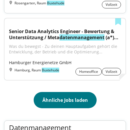
Rosengarten, Raum
Buxtehude
Vollzeit
Senior Data Analytics Engineer - Bewertung & 
Unterstützung / Meta
datenmanagement
 (a*)...
Was du bewegst - Zu deinen Hauptaufgaben gehört die 
Entwicklung, der Betrieb und die Optimierung...
Hamburger Energienetze GmbH
Hamburg, Raum
Buxtehude
Homeoffice
Vollzeit
Ähnliche Jobs laden
Datenmanagement