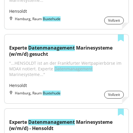
Marinesysteme..."
Hensoldt
Hamburg, Raum
Buxtehude
Vollzeit
Experte 
Datenmanagement
 Marinesysteme 
(w/m/d) gesucht
"...HENSOLDT ist an der Frankfurter Wertpapierbörse im 
MDAX notiert. Experte 
Datenmanagement
Marinesysteme..."
Hensoldt
Hamburg, Raum
Buxtehude
Vollzeit
Experte 
Datenmanagement
 Marinesysteme 
(w/m/d) - Hensoldt