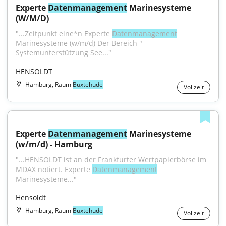
Experte 
Datenmanagement
 Marinesysteme 
(W/M/D)
"...Zeitpunkt eine*n Experte 
Datenmanagement
Marinesysteme (w/m/d) Der Bereich " 
Systemunterstützung See..."
HENSOLDT
Hamburg, Raum
Buxtehude
Vollzeit
Experte 
Datenmanagement
 Marinesysteme 
(w/m/d) - Hamburg
"...HENSOLDT ist an der Frankfurter Wertpapierbörse im 
MDAX notiert. Experte 
Datenmanagement
Marinesysteme..."
Hensoldt
Hamburg, Raum
Buxtehude
Vollzeit