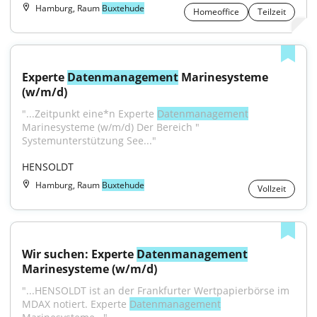
Hamburg, Raum
Buxtehude
Homeoffice
Teilzeit
Experte 
Datenmanagement
 Marinesysteme 
(w/m/d)
"...Zeitpunkt eine*n Experte 
Datenmanagement
Marinesysteme (w/m/d) Der Bereich " 
Systemunterstützung See..."
HENSOLDT
Hamburg, Raum
Buxtehude
Vollzeit
Wir suchen: Experte 
Datenmanagement
Marinesysteme (w/m/d)
"...HENSOLDT ist an der Frankfurter Wertpapierbörse im 
MDAX notiert. Experte 
Datenmanagement