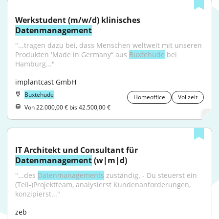
Werkstudent (m/w/d) klinisches 
Datenmanagement
"...tragen dazu bei, dass Menschen weltweit mit unseren 
Produkten 'Made in Germany“ aus 
Buxtehude
 bei 
Hamburg..."
implantcast GmbH
Buxtehude
Homeoffice
Vollzeit
Von 22.000,00 € bis 42.500,00 €
IT Architekt und Consultant für 
Datenmanagement
 (w|m|d)
"...des 
Datenmanagements
 zuständig. - Du steuerst ein 
(Teil-)Projektteam, analysierst Kundenanforderungen, 
konzipierst..."
zeb