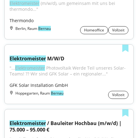
Elektromeister
 (m/w/d), um gemeinsam mit uns bei 
thermondo..."
Thermondo
Berlin, Raum
Bernau
Homeoffice
Vollzeit
Elektromeister
 M/W/D
"...
Elektromeister
 Photovoltaik Werde Teil unseres Solar-
Teams! ?? Wir sind GFK Solar – ein regionaler..."
GFK Solar Installation GmbH
Hoppegarten, Raum
Bernau
Vollzeit
Elektromeister
 / Bauleiter Hochbau (m/w/d) | 
75.000 – 95.000 €