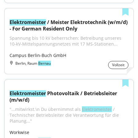
Elektromeister
 / Meister Elektrotechnik (w/m/d) 
- For German Resident Only
Spannung bis 10 kV beherrschen: Betreibung unseres 
10-kV-Mittelspannungsnetzes mit 17 MS-Stationen...
Campus Berlin-Buch GmbH
Berlin, Raum
Bernau
Vollzeit
Elektromeister
 Photovoltaik / Betriebsleiter 
(m/w/d)
"...mitwirkst.\n Du übernimmst als 
Elektromeister
 / 
Technischer Betriebsleiter die Verantwortung für die 
Planung..."
Workwise