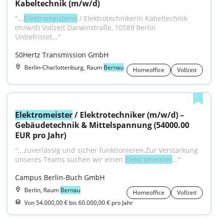
Kabeltechnik (m/w/d)
"...
Elektromeisterin
 / Elektrotechnikerin Kabeltechnik 
(m/w/d) Vollzeit Darwinstraße, 10589 Berlin 
Unbefristet..."
50Hertz Transmission GmbH
Berlin-Charlottenburg, Raum
Bernau
Homeoffice
Vollzeit
Elektromeister
 / Elektrotechniker (m/w/d) – 
Gebäudetechnik & Mittelspannung (54000.00 
EUR pro Jahr)
"...zuverlässig und sicher funktionieren.Zur Verstärkung 
unseres Teams suchen wir einen 
Elektromeister
..."
Campus Berlin-Buch GmbH
Berlin, Raum
Bernau
Homeoffice
Vollzeit
Von 54.000,00 € bis 60.000,00 € pro Jahr