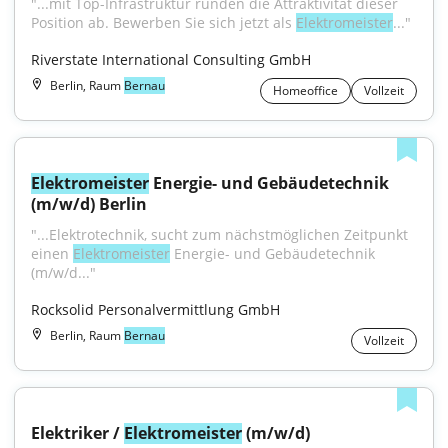
"...mit Top-Infrastruktur runden die Attraktivität dieser 
Position ab. Bewerben Sie sich jetzt als 
Elektromeister
..."
Riverstate International Consulting GmbH
Berlin, Raum
Bernau
Homeoffice
Vollzeit
Elektromeister
 Energie- und Gebäudetechnik 
(m/w/d) Berlin
"...Elektrotechnik, sucht zum nächstmöglichen Zeitpunkt 
einen 
Elektromeister
 Energie- und Gebäudetechnik 
(m/w/d..."
Rocksolid Personalvermittlung GmbH
Berlin, Raum
Bernau
Vollzeit
Elektriker / 
Elektromeister
 (m/w/d)