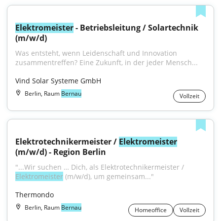
Elektromeister
 - Betriebsleitung / Solartechnik 
(m/w/d)
Was entsteht, wenn Leidenschaft und Innovation 
zusammentreffen? Eine Zukunft, in der jeder Mensch...
Vind Solar Systeme GmbH
Berlin, Raum
Bernau
Vollzeit
Elektrotechnikermeister / 
Elektromeister
(m/w/d) - Region Berlin
"...Wir suchen … Dich, als Elektrotechnikermeister / 
Elektromeister
 (m/w/d), um gemeinsam..."
Thermondo
Berlin, Raum
Bernau
Homeoffice
Vollzeit