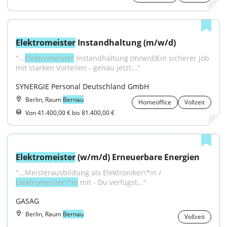
Elektromeister
 Instandhaltung (m/w/d)
"...
Elektromeister
 Instandhaltung (m/w/d)Ein sicherer Job 
mit starken Vorteilen - genau jetzt..."
SYNERGIE Personal Deutschland GmbH
Berlin, Raum
Bernau
Homeoffice
Vollzeit
Von 41.400,00 € bis 81.400,00 €
Elektromeister
 (w/m/d) Erneuerbare Energien
"...Meisterausbildung als Elektroniker\*in / 
Elektromeister\*in
 mit - Du verfügst..."
GASAG
Berlin, Raum
Bernau
Vollzeit