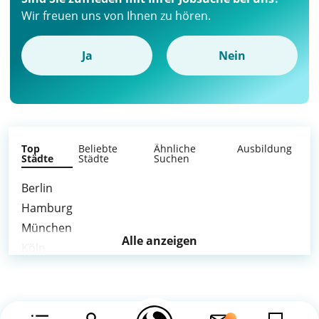
Wir freuen uns von Ihnen zu hören.
Ja
Nein
Top
Beliebte
Ähnliche
Ausbildung
Städte
Städte
Suchen
Berlin
Hamburg
München
Alle anzeigen
Köln
Frankfurt am Main
Stuttgart
Düsseldorf