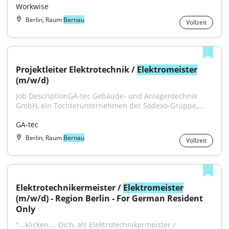
Workwise
Berlin, Raum
Bernau
Vollzeit
Projektleiter Elektrotechnik / 
Elektromeister
(m/w/d)
Job DescriptionGA-tec Gebäude- und Anlagentechnik 
GmbH, ein Tochterunternehmen der Sodexo-Gruppe,...
GA-tec
Berlin, Raum
Bernau
Vollzeit
Elektrotechnikermeister / 
Elektromeister
(m/w/d) - Region Berlin - For German Resident 
Only
"...klicken.… Dich, als Elektrotechnikermeister / 