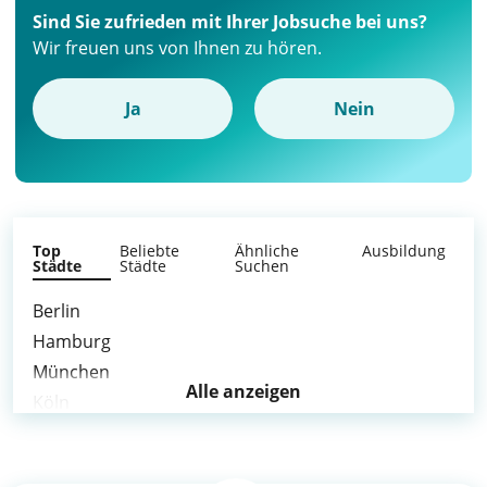
Sind Sie zufrieden mit Ihrer Jobsuche bei uns?
Wir freuen uns von Ihnen zu hören.
Ja
Nein
Top
Beliebte
Ähnliche
Ausbildung
Städte
Städte
Suchen
Berlin
Hamburg
München
Alle anzeigen
Köln
Frankfurt am Main
Stuttgart