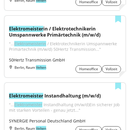
Berlin, Raum
Velten
Homeoffice
Vollzeit
Elektromeister
in / Elektrotechnikerin 
Umspannwerke Primärtechnik (m/w/d)
"...
Elektromeisterin
 / Elektrotechnikerin Umspannwerke 
Primärtechnik (m/w/d) 50Hertz Transmission..."
50Hertz Transmission GmbH
Berlin, Raum
Velten
Homeoffice
Vollzeit
Elektromeister
 Instandhaltung (m/w/d)
"...
Elektromeister
 Instandhaltung (m/w/d)Ein sicherer Job 
mit starken Vorteilen - genau jetzt..."
SYNERGIE Personal Deutschland GmbH
Berlin, Raum
Velten
Homeoffice
Vollzeit