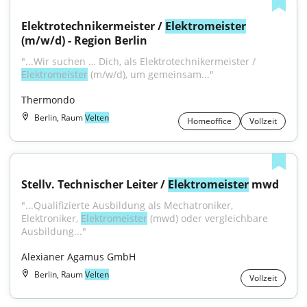
Elektrotechnikermeister / 
Elektromeister
(m/w/d) - Region Berlin
"...Wir suchen … Dich, als Elektrotechnikermeister / 
Elektromeister
 (m/w/d), um gemeinsam..."
Thermondo
Berlin, Raum
Velten
Homeoffice
Vollzeit
Stellv. Technischer Leiter / 
Elektromeister
 mwd
"...Qualifizierte Ausbildung als Mechatroniker, 
Elektroniker, 
Elektromeister
 (mwd) oder vergleichbare 
Ausbildung..."
Alexianer Agamus GmbH
Berlin, Raum
Velten
Vollzeit