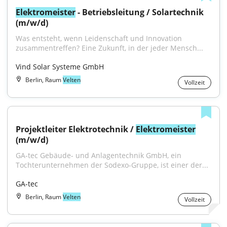
Elektromeister
 - Betriebsleitung / Solartechnik 
(m/w/d)
Was entsteht, wenn Leidenschaft und Innovation 
zusammentreffen? Eine Zukunft, in der jeder Mensch...
Vind Solar Systeme GmbH
Berlin, Raum
Velten
Vollzeit
Projektleiter Elektrotechnik / 
Elektromeister
(m/w/d)
GA-tec Gebäude- und Anlagentechnik GmbH, ein 
Tochterunternehmen der Sodexo-Gruppe, ist einer der...
GA-tec
Berlin, Raum
Velten
Vollzeit