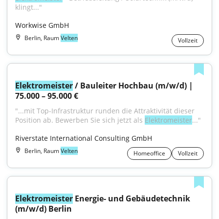
klingt..."
Workwise GmbH
Berlin, Raum
Velten
Vollzeit
Elektromeister
 / Bauleiter Hochbau (m/w/d) | 
75.000 – 95.000 €
"...mit Top-Infrastruktur runden die Attraktivität dieser 
Position ab. Bewerben Sie sich jetzt als 
Elektromeister
..."
Riverstate International Consulting GmbH
Berlin, Raum
Velten
Homeoffice
Vollzeit
Elektromeister
 Energie- und Gebäudetechnik 
(m/w/d) Berlin