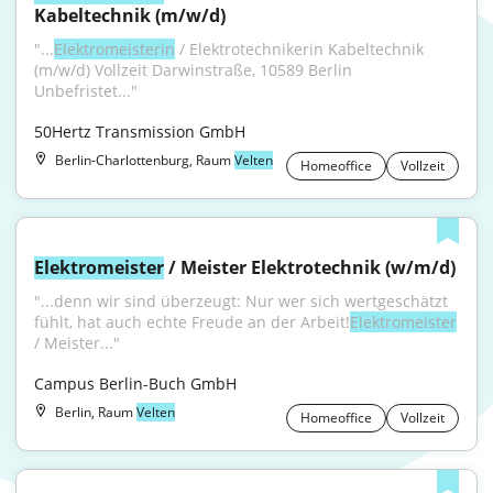
Kabeltechnik (m/w/d)
"...
Elektromeisterin
 / Elektrotechnikerin Kabeltechnik 
(m/w/d) Vollzeit Darwinstraße, 10589 Berlin 
Unbefristet..."
50Hertz Transmission GmbH
Berlin-Charlottenburg, Raum
Velten
Homeoffice
Vollzeit
Elektromeister
 / Meister Elektrotechnik (w/m/d)
"...denn wir sind überzeugt: Nur wer sich wertgeschätzt 
fühlt, hat auch echte Freude an der Arbeit!
Elektromeister
/ Meister..."
Campus Berlin-Buch GmbH
Berlin, Raum
Velten
Homeoffice
Vollzeit