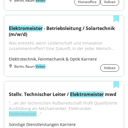
Berlin, Raum
Velten
Homeoffice
Vollzeit
Elektromeister
 - Betriebsleitung / Solartechnik 
(m/w/d)
Was entsteht, wenn Leidenschaft und Innovation 
zusammentreffen? Eine Zukunft, in der jeder Mensch...
Elektrotechnik, Feinmechanik & Optik Karriere
Berlin, Raum
Velten
Vollzeit
Stellv. Technischer Leiter / 
Elektromeister
 mwd
"...an der technischen Rufbereitschaft Profil Qualifizierte 
Ausbildung als Mechatroniker, Elektroniker, 
Elektromeister
..."
Sonstige Dienstleistungen Karriere