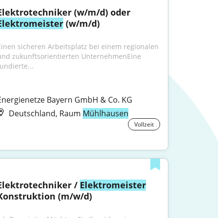
Elektrotechniker (w/m/d) oder 
Elektromeister
 (w/m/d)
Einen sicheren Arbeitsplatz bei einem regionalen 
und zukunftsorientierten UnternehmenEine 
undierte...
Energienetze Bayern GmbH & Co. KG
Deutschland, Raum
Mühlhausen
Vollzeit
Elektrotechniker / 
Elektromeister
Konstruktion (m/w/d)