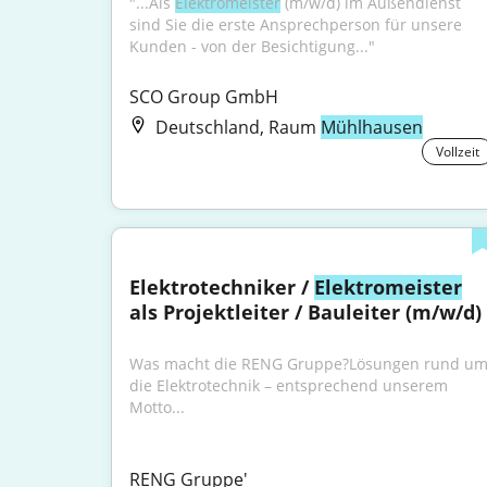
"...Als 
Elektromeister
 (m/w/d) im Außendienst 
sind Sie die erste Ansprechperson für unsere 
Kunden - von der Besichtigung..."
SCO Group GmbH
Deutschland, Raum
Mühlhausen
Vollzeit
Elektrotechniker / 
Elektromeister
als Projektleiter / Bauleiter (m/w/d)
Was macht die RENG Gruppe?Lösungen rund um
die Elektrotechnik – entsprechend unserem 
Motto...
RENG Gruppe'