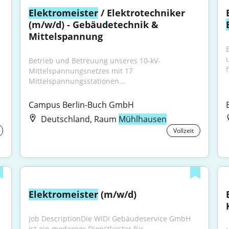
Elektromeister
 / Elektrotechniker 
(m/w/d) - Gebäudetechnik & 
Mittelspannung
Betrieb und Betreuung unseres 10-kV-
f
Mittelspannungsnetzes mit 17 
Mittelspannungsstationen...
Campus Berlin-Buch GmbH
Deutschland, Raum
Mühlhausen
Vollzeit
Elektromeister
 (m/w/d)
Job DescriptionDie WIDI Gebäudeservice GmbH 
ist ein moderner Dienstleister für 