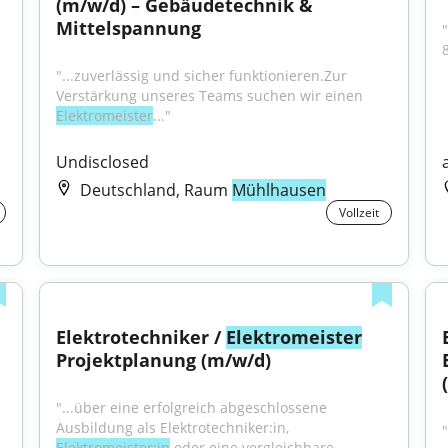
(m/w/d) – Gebäudetechnik & 
Mittelspannung
"
"...zuverlässig und sicher funktionieren.Zur 
Verstärkung unseres Teams suchen wir einen 
Elektromeister
..."
Undisclosed
Deutschland, Raum
Mühlhausen
Vollzeit
Elektrotechniker / 
Elektromeister
Projektplanung (m/w/d)
"...über eine erfolgreich abgeschlossene 
Ausbildung als Elektrotechniker:in, 
Elektromeister:in
 oder eine vergleichbare 