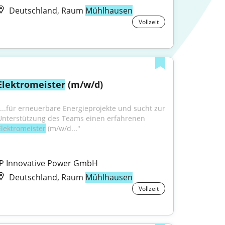
Deutschland, Raum
Mühlhausen
Vollzeit
Elektromeister
 (m/w/d)
"...für erneuerbare Energieprojekte und sucht zur 
Unterstützung des Teams einen erfahrenen 
Elektromeister
 (m/w/d..."
IP Innovative Power GmbH
Deutschland, Raum
Mühlhausen
Vollzeit