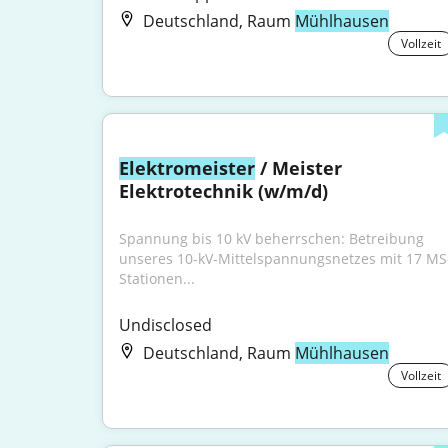
Deutschland, Raum
Mühlhausen
Vollzeit
Elektromeister
 / Meister 
Elektrotechnik (w/m/d)
Spannung bis 10 kV beherrschen: Betreibung 
unseres 10-kV-Mittelspannungsnetzes mit 17 MS
Stationen...
Undisclosed
Deutschland, Raum
Mühlhausen
Vollzeit