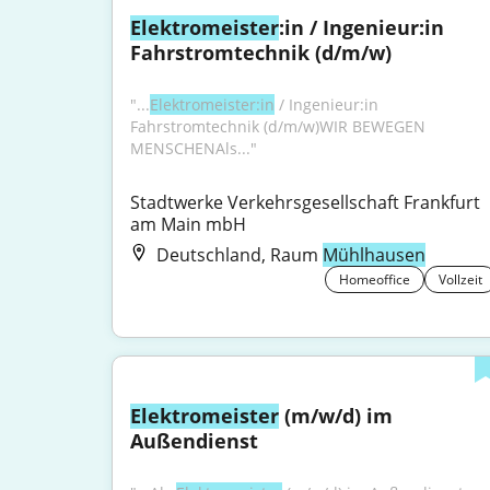
Elektromeister
:in / Ingenieur:in 
Fahrstromtechnik (d/m/w)
"...
Elektromeister:in
 / Ingenieur:in 
Fahrstromtechnik (d/m/w)WIR BEWEGEN 
MENSCHENAls..."
Stadtwerke Verkehrsgesellschaft Frankfurt 
am Main mbH
Deutschland, Raum
Mühlhausen
Homeoffice
Vollzeit
Elektromeister
 (m/w/d) im 
Außendienst