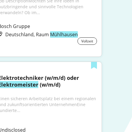
Job DescriptionMöchten Sie Ihre Ideen in 
nutzbringende und sinnvolle Technologien 
verwandeln? Ob im...
Bosch Gruppe
Deutschland, Raum
Mühlhausen
Vollzeit
Elektrotechniker (w/m/d) oder 
Elektromeister
 (w/m/d)
Einen sicheren Arbeitsplatz bei einem regionalen 
und zukunftsorientierten UnternehmenEine 
undierte...
Undisclosed