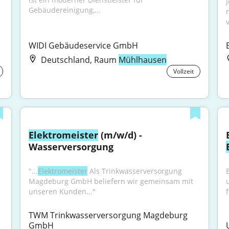
Gebäudereinigung,...
WIDI Gebäudeservice GmbH
Deutschland, Raum
Mühlhausen
Vollzeit
Elektromeister
 (m/w/d) - 
Wasserversorgung
 
"...
Elektromeister
 Als Trinkwasserversorgung 
Magdeburg GmbH beliefern wir gemeinsam mit 
unseren Kunden..."
f
TWM Trinkwasserversorgung Magdeburg 
GmbH