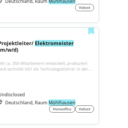
Deutschland, Raum
Mühlhausen
Vollzeit
Projektleiter/ 
Elektromeister
(m/w/d)
Mit ca. 350 Mitarbeitern entwickelt, produziert 
und vertreibt HST als Technologieführer in der...
Undisclosed
Deutschland, Raum
Mühlhausen
Homeoffice
Vollzeit