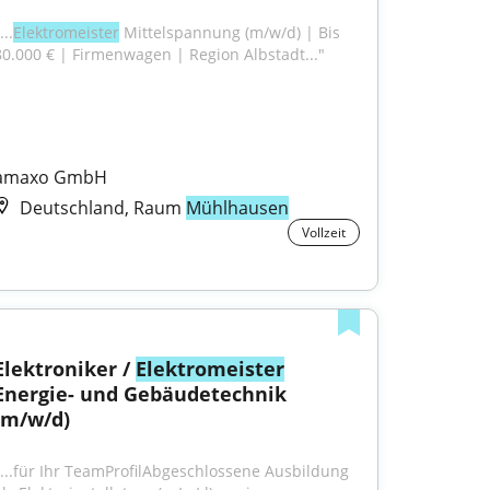
...
Elektromeister
 Mittelspannung (m/w/d) | Bis 
80.000 € | Firmenwagen | Region Albstadt..."
amaxo GmbH
Deutschland, Raum
Mühlhausen
Vollzeit
Elektroniker / 
Elektromeister
Energie- und Gebäudetechnik 
(m/w/d)
"...für Ihr TeamProfilAbgeschlossene Ausbildung 