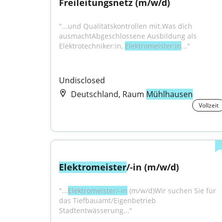
Freileitungsnetz (m/w/d)
"...und Qualitätskontrollen mit.Was dich 
ausmachtAbgeschlossene Ausbildung als 
Elektrotechniker:in, 
Elektromeister:in
..."
Undisclosed
Deutschland, Raum
Mühlhausen
Vollzeit
Elektromeister
/-in (m/w/d)
"...
Elektromeister/-in
 (m/w/d)Wir suchen Sie für 
das Tiefbauamt/Eigenbetrieb 
Stadtentwässerung..."