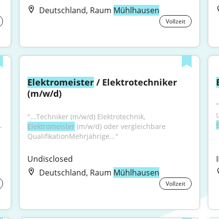
Deutschland, Raum
Mühlhausen
Vollzeit
Elektromeister
 / Elektrotechniker 
(m/w/d)
"...Techniker (m/w/d) Elektrotechnik, 
-
Elektromeister
 (m/w/d) oder vergleichbare 
QualifikationMehrjährige..."
Undisclosed
Deutschland, Raum
Mühlhausen
Vollzeit