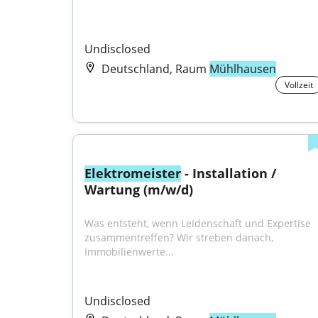
Undisclosed
Deutschland, Raum
Mühlhausen
Vollzeit
Elektromeister
 - Installation / 
Wartung (m/w/d)
Was entsteht, wenn Leidenschaft und Expertise 
zusammentreffen? Wir streben danach, 
Immobilienwerte...
Undisclosed