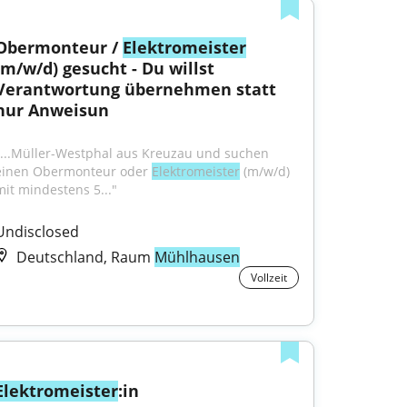
Obermonteur / 
Elektromeister
(m/w/d) gesucht - Du willst 
Verantwortung übernehmen statt 
nur Anweisun
"...Müller-Westphal aus Kreuzau und suchen 
einen Obermonteur oder 
Elektromeister
 (m/w/d) 
mit mindestens 5..."
Undisclosed
Deutschland, Raum
Mühlhausen
Vollzeit
Elektromeister
:in