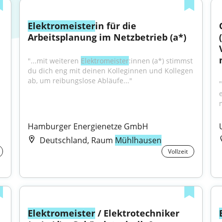
Elektromeister
in für die 
Arbeitsplanung im Netzbetrieb (a*)
"...mit weiteren 
Elektromeister
:innen (a*) stimmst 
du dich eng mit deinen Kolleginnen und Kollegen 
ab, um reibungslose Abläufe..."
Hamburger Energienetze GmbH
Deutschland, Raum
Mühlhausen
Vollzeit
Elektromeister
 / Elektrotechniker 