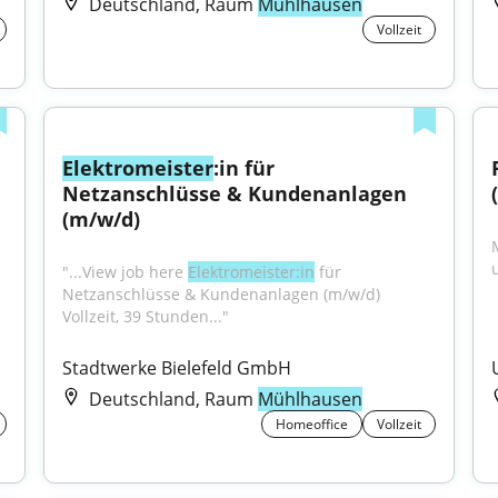
Deutschland, Raum
Mühlhausen
Vollzeit
Elektromeister
:in für 
Netzanschlüsse & Kundenanlagen 
(m/w/d)
"...View job here 
Elektromeister:in
 für 
Netzanschlüsse & Kundenanlagen (m/w/d) 
Vollzeit, 39 Stunden..."
Stadtwerke Bielefeld GmbH
Deutschland, Raum
Mühlhausen
Homeoffice
Vollzeit