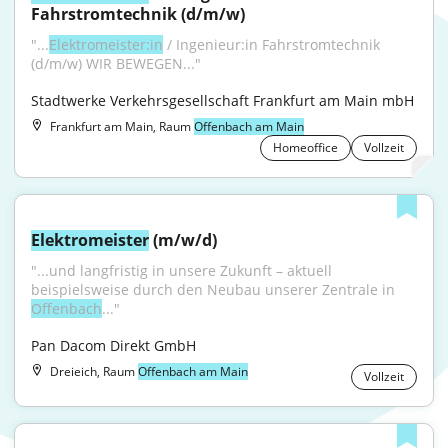
Fahrstromtechnik (d/m/w)
"...
Elektromeister:in
 / Ingenieur:in Fahrstromtechnik 
(d/m/w) WIR BEWEGEN..."
Stadtwerke Verkehrsgesellschaft Frankfurt am Main mbH
Frankfurt am Main, Raum
Offenbach am Main
Homeoffice
Vollzeit
Elektromeister
 (m/w/d)
"...und langfristig in unsere Zukunft – aktuell 
beispielsweise durch den Neubau unserer Zentrale in 
Offenbach
..."
Pan Dacom Direkt GmbH
Dreieich, Raum
Offenbach am Main
Vollzeit