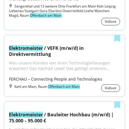
Sengenthal und 13 weitere Orte Frankfurt am Main Köln Leipzig
Liebenau Stuttgart Gera Elterlein Osterrönfeld Linthe München
Magd, Raum
Offenbach am Main
Vollzeit
Elektromeister
 / VEFK (m/w/d) in 
Direktvermittlung
Was unsere Kunden von ihren Technologielösungen 
erwarten? Das nächste Level! Das gelingt unserem...
FERCHAU – Connecting People and Technologies
Kahl am Main, Raum
Offenbach am Main
Vollzeit
Elektromeister
 / Bauleiter Hochbau (m/w/d) | 
75.000 – 95.000 €