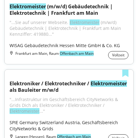
Elektromeister
 (m/w/d) Gebäudetechnik | 
Elektrotechnik | Frankfurt am Main
"...Sie auf unserer Webseite. 
Elektromeister
 (m/w/d) 
Gebäudetechnik | Elektrotechnik | Frankfurt am Main 
Kennziffer: 419880..."
WISAG Gebäudetechnik Hessen Mitte GmbH & Co. KG
Frankfurt am Main, Raum
Offenbach am Main
Vollzeit
Elektroniker / Elektrotechniker / 
Elektromeister
als Bauleiter m/w/d
"...Infrastruktur im Geschäftsbereich CityNetworks & 
Grids Dich als Elektroniker / Elektrotechniker / 
Elektromeister
..."
SPIE Germany Switzerland Austria, Geschäftsbereich 
CityNetworks & Grids
Langen (Hessen), Raum
Offenbach am Main