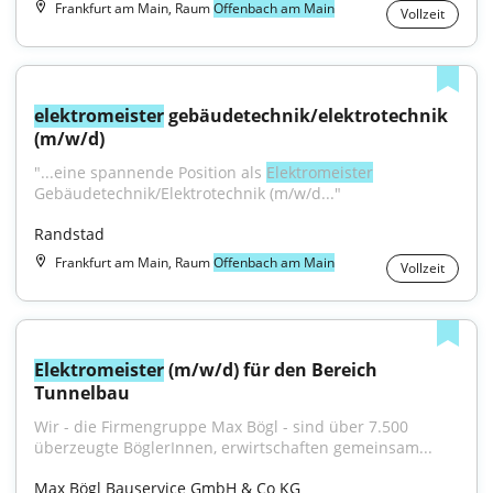
Frankfurt am Main, Raum
Offenbach am Main
Vollzeit
elektromeister
 gebäudetechnik/elektrotechnik 
(m/w/d)
"...eine spannende Position als 
Elektromeister
Gebäudetechnik/Elektrotechnik (m/w/d..."
Randstad
Frankfurt am Main, Raum
Offenbach am Main
Vollzeit
Elektromeister
 (m/w/d) für den Bereich 
Tunnelbau
Wir - die Firmengruppe Max Bögl - sind über 7.500 
überzeugte BöglerInnen, erwirtschaften gemeinsam...
Max Bögl Bauservice GmbH & Co KG