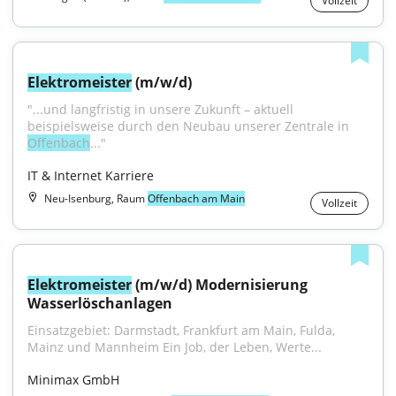
Vollzeit
Elektromeister
 (m/w/d)
"...und langfristig in unsere Zukunft – aktuell 
beispielsweise durch den Neubau unserer Zentrale in 
Offenbach
..."
IT & Internet Karriere
Neu-Isenburg, Raum
Offenbach am Main
Vollzeit
Elektromeister
 (m/w/d) Modernisierung 
Wasserlöschanlagen
Einsatzgebiet: Darmstadt, Frankfurt am Main, Fulda, 
Mainz und Mannheim Ein Job, der Leben, Werte...
Minimax GmbH