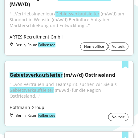
(M/W/D)
"...Vertriebsingenieur/
Gebietsverkaufsleiter
 (m/w/d) am 
Standort in Website (m/w/d) BerlinIhre Aufgaben - 
Markterschließung und Entwicklung..."
ARTES Recruitment GmbH
Berlin, Raum
Falkensee
Homeoffice
Vollzeit
Gebietsverkaufsleiter
 (m/w/d) Ostfriesland
"...von Vertrauen und Teamspirit, suchen wir Sie als 
Gebietsverkaufsleiter
 (m/w/d) für die Region 
Ostfriesland..."
Hoffmann Group
Berlin, Raum
Falkensee
Vollzeit