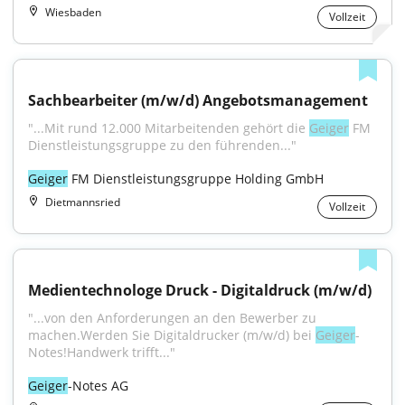
Wiesbaden
Vollzeit
Sachbearbeiter (m/w/d) Angebotsmanagement
"...Mit rund 12.000 Mitarbeitenden gehört die 
Geiger
 FM 
Dienstleistungsgruppe zu den führenden..."
Geiger
 FM Dienstleistungsgruppe Holding GmbH
Dietmannsried
Vollzeit
Medientechnologe Druck - Digitaldruck (m/w/d)
"...von den Anforderungen an den Bewerber zu 
machen.Werden Sie Digitaldrucker (m/w/d) bei 
Geiger
-
Notes!Handwerk trifft..."
Geiger
-Notes AG