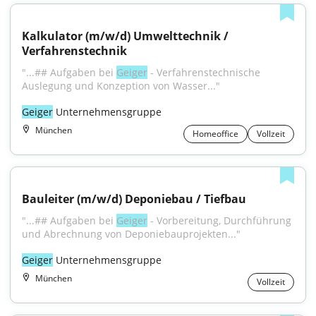
Kalkulator (m/w/d) Umwelttechnik / 
Verfahrenstechnik
"...## Aufgaben bei 
Geiger
 - Verfahrenstechnische 
Auslegung und Konzeption von Wasser..."
Geiger
 Unternehmensgruppe
München
Homeoffice
Vollzeit
Bauleiter (m/w/d) Deponiebau / Tiefbau
"...## Aufgaben bei 
Geiger
 - Vorbereitung, Durchführung 
und Abrechnung von Deponiebauprojekten..."
Geiger
 Unternehmensgruppe
München
Vollzeit