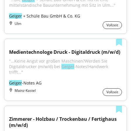
mittelständische Bauunternehmung mit Sitz in Ulm..."
Geiger
 + Schüle Bau GmbH & Co. KG
Ulm
Vollzeit
Medientechnologe Druck - Digitaldruck (m/w/d)
"...Keine Angst vor großen Maschinen?Werden Sie 
Digitaldrucker (m/w/d) bei 
Geiger
-Notes!Handwerk 
trifft..."
Geiger
-Notes AG
Mainz-Kastel
Vollzeit
Zimmerer - Holzbau / Trockenbau / Fertighaus 
(m/w/d)