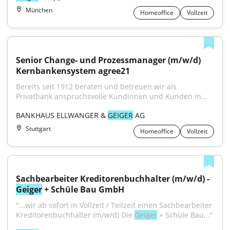
München
Homeoffice
Vollzeit
Senior Change- und Prozessmanager (m/w/d) 
Kernbankensystem agree21
Bereits seit 1912 beraten und betreuen wir als 
Privatbank anspruchs­volle Kundinnen und Kunden in...
BANKHAUS ELLWANGER & 
GEIGER
 AG
Stuttgart
Homeoffice
Vollzeit
Sachbearbeiter Kreditorenbuchhalter (m/w/d) - 
Geiger
 + Schüle Bau GmbH
"...wir ab sofort in Vollzeit / Teilzeit einen Sachbearbeiter 
Kreditorenbuchhalter (m/w/d) Die 
Geiger
 + Schüle Bau..."