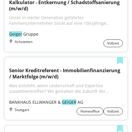
Kalkulator - Entkernung / Schadstoffsanierung 
(m/w/d)
Unser in vierter Generation geführtes 
Familienunternehmen blickt auf eine 100-jährige...
Geiger
 Gruppe
Achstetten
Vollzeit
Senior Kreditreferent - Immobilienfinanzierung 
/ Marktfolge (m/w/d)
Was entsteht, wenn Leidenschaft und Expertise 
zusammentreffen? Wir gestalten die Zukunft der...
BANKHAUS ELLWANGER & 
GEIGER
 AG
Stuttgart
Homeoffice
Vollzeit