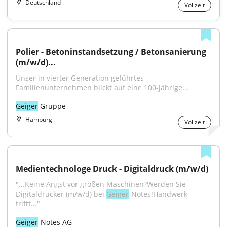
Deutschland
Vollzeit
Polier - Betoninstandsetzung / Betonsanierung 
(m/w/d)...
Unser in vierter Generation geführtes 
Familienunternehmen blickt auf eine 100-jährige...
Geiger
 Gruppe
Hamburg
Vollzeit
Medientechnologe Druck - Digitaldruck (m/w/d)
"...Keine Angst vor großen Maschinen?Werden Sie 
Digitaldrucker (m/w/d) bei 
Geiger
-Notes!Handwerk 
trifft..."
Geiger
-Notes AG