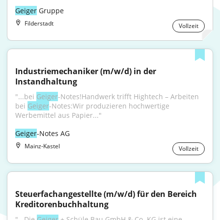
Geiger
 Gruppe
Filderstadt
Vollzeit
Industriemechaniker (m/w/d) in der 
Instandhaltung
"...bei 
Geiger
-Notes!Handwerk trifft Hightech – Arbeiten 
bei 
Geiger
-Notes:Wir produzieren hochwertige 
Werbemittel aus Papier..."
Geiger
-Notes AG
Mainz-Kastel
Vollzeit
Steuerfachangestellte (m/w/d) für den Bereich 
Kreditorenbuchhaltung
"...Die 
Geiger
 + Schüle Bau GmbH & Co. KG ist eine 