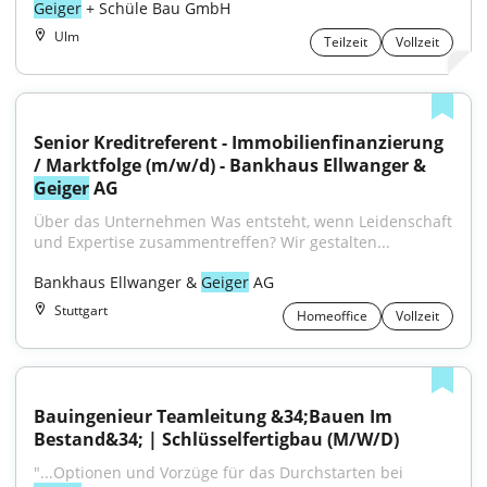
Geiger
 + Schüle Bau GmbH
Ulm
Teilzeit
Vollzeit
Senior Kreditreferent - Immobilienfinanzierung 
/ Marktfolge (m/w/d) - Bankhaus Ellwanger & 
Geiger
 AG
Über das Unternehmen Was entsteht, wenn Leidenschaft 
und Expertise zusammentreffen? Wir gestalten...
Bankhaus Ellwanger & 
Geiger
 AG
Stuttgart
Homeoffice
Vollzeit
Bauingenieur Teamleitung &34;Bauen Im 
Bestand&34; | Schlüsselfertigbau (M/W/D)
"...Optionen und Vorzüge für das Durchstarten bei 