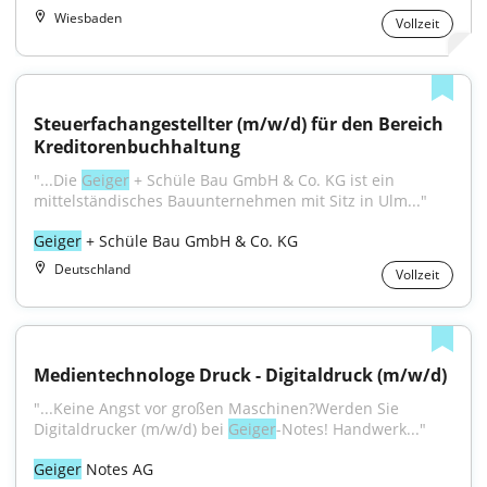
Wiesbaden
Vollzeit
Steuerfachangestellter (m/w/d) für den Bereich 
Kreditorenbuchhaltung
"...Die 
Geiger
 + Schüle Bau GmbH & Co. KG ist ein 
mittelständisches Bauunternehmen mit Sitz in Ulm..."
Geiger
 + Schüle Bau GmbH & Co. KG
Deutschland
Vollzeit
Medientechnologe Druck - Digitaldruck (m/w/d)
"...Keine Angst vor großen Maschinen?Werden Sie 
Digitaldrucker (m/w/d) bei 
Geiger
-Notes! Handwerk..."
Geiger
 Notes AG