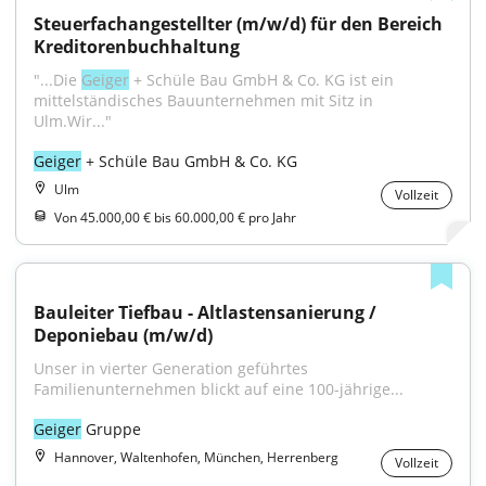
Steuerfachangestellter (m/w/d) für den Bereich 
Kreditorenbuchhaltung
"...Die 
Geiger
 + Schüle Bau GmbH & Co. KG ist ein 
mittelständisches Bauunternehmen mit Sitz in 
Ulm.Wir..."
Geiger
 + Schüle Bau GmbH & Co. KG
Ulm
Vollzeit
Von 45.000,00 € bis 60.000,00 € pro Jahr
Bauleiter Tiefbau - Altlastensanierung / 
Deponiebau (m/w/d)
Unser in vierter Generation geführtes 
Familienunternehmen blickt auf eine 100-jährige...
Geiger
 Gruppe
Hannover, Waltenhofen, München, Herrenberg
Vollzeit