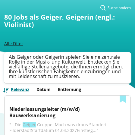
Suche ändern
80
Jobs als Geiger, Geigerin (engl.:
Violinist)
Alle Filter
Als Geiger oder Geigerin spielen Sie eine zentrale
Rolle in der Musik- und Kulturwelt. Entdecken Sie
vielfältige Stellenangebote, die Ihnen ermöglichen,
Ihre künstlerischen Fähigkeiten einzubringen und
mit Leidenschaft zu musizieren.
Relevanz
Datum
Entfernung
Niederlassungsleiter (m/w/d) 
Bauwerksanierung
"...Die 
Geiger
 Gruppe. Mach was draus.Standort 
FilderstadtStartdatum 01.04.2027Einstieg..."