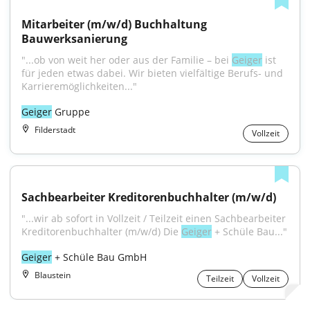
Mitarbeiter (m/w/d) Buchhaltung 
Bauwerksanierung
"...ob von weit her oder aus der Familie – bei 
Geiger
 ist 
für jeden etwas dabei. Wir bieten vielfältige Berufs- und 
Karrieremöglichkeiten..."
Geiger
 Gruppe
Filderstadt
Vollzeit
Sachbearbeiter Kreditorenbuchhalter (m/w/d)
"...wir ab sofort in Vollzeit / Teilzeit einen Sachbearbeiter 
Kreditorenbuchhalter (m/w/d) Die 
Geiger
 + Schüle Bau..."
Geiger
 + Schüle Bau GmbH
Blaustein
Teilzeit
Vollzeit