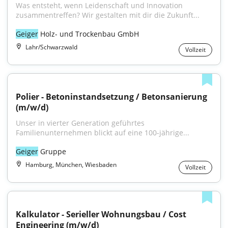
Was entsteht, wenn Leidenschaft und Innovation 
zusammentreffen? Wir gestalten mit dir die Zukunft...
Geiger
 Holz- und Trockenbau GmbH
Lahr/Schwarzwald
Vollzeit
Polier - Betoninstandsetzung / Betonsanierung 
(m/w/d)
Unser in vierter Generation geführtes 
Familienunternehmen blickt auf eine 100-jährige...
Geiger
 Gruppe
Hamburg, München, Wiesbaden
Vollzeit
Kalkulator - Serieller Wohnungsbau / Cost 
Engineering (m/w/d)