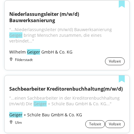
Niederlassungsleiter (m/w/d) 
Bauwerksanierung
"...Niederlassungsleiter (m/w/d) Bauwerksanierung 
Geiger
 bringt Menschen zusammen, die eines 
verbindet..."
Wilhelm 
Geiger
 GmbH & Co. KG
Filderstadt
Vollzeit
Sachbearbeiter Kreditorenbuchhaltung(m/w/d)
"...einen Sachbearbeiter in der Kreditorenbuchhaltung 
(m/w/d) Die 
Geiger
 + Schüle Bau GmbH & Co. KG..."
Geiger
 + Schüle Bau GmbH & Co. KG
Ulm
Teilzeit
Vollzeit