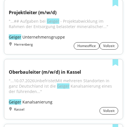
Projektleiter (m/w/d)
"...## Aufgaben bei 
Geiger
 - Projektabwicklung im 
Rahmen der Entsorgung belasteter mineralischer..."
Geiger
 Unternehmensgruppe
Herrenberg
Homeoffice
Vollzeit
Oberbauleiter (m/w/d) in Kassel
"...10.07.2026UnbefristetMit mehreren Standorten in 
ganz Deutschland ist die 
Geiger
 Kanalsanierung eines 
der führenden..."
Geiger
 Kanalsanierung
Kassel
Vollzeit