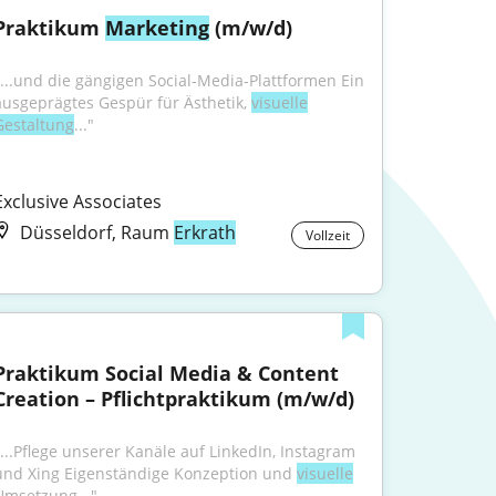
Praktikum 
Marketing
 (m/w/d)
"...und die gängigen Social-Media-Plattformen Ein 
ausgeprägtes Gespür für Ästhetik, 
visuelle
Gestaltung
..."
Exclusive Associates
Düsseldorf, Raum
Erkrath
Vollzeit
Praktikum Social Media & Content 
Creation – Pflichtpraktikum (m/w/d)
"...Pflege unserer Kanäle auf LinkedIn, Instagram 
und Xing Eigenständige Konzeption und 
visuelle
Umsetzung..."