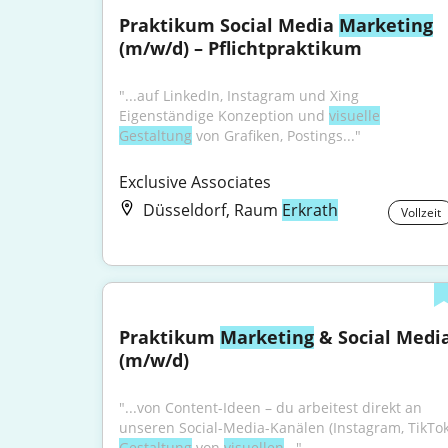
Praktikum Social Media 
Marketing
(m/w/d) – Pflichtpraktikum
"...auf LinkedIn, Instagram und Xing 
Eigenständige Konzeption und 
visuelle
Gestaltung
 von Grafiken, Postings..."
Exclusive Associates
Düsseldorf, Raum
Erkrath
Vollzeit
Praktikum 
Marketing
 & Social Media
(m/w/d)
"...von Content-Ideen – du arbeitest direkt an 
Gestaltung
 von 
visuellen
..."