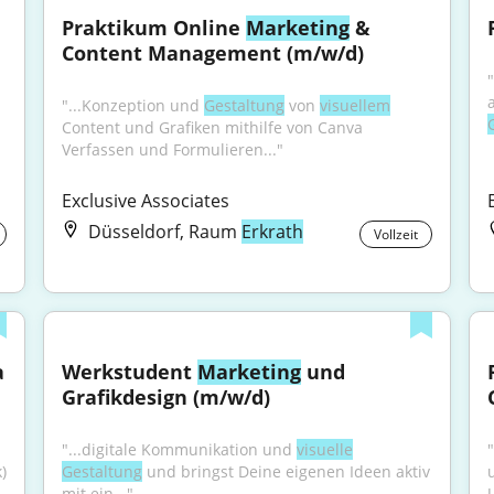
Praktikum Online 
Marketing
 & 
Content Management (m/w/d)
"...Konzeption und 
Gestaltung
 von 
visuellem
Content und Grafiken mithilfe von Canva 
Verfassen und Formulieren..."
Exclusive Associates
Düsseldorf, Raum
Erkrath
Vollzeit
 
Werkstudent 
Marketing
 und 
Grafikdesign (m/w/d)
"...digitale Kommunikation und 
visuelle
unseren Social-Media-Kanälen (Instagram, TikTok) 
Gestaltung
 und bringst Deine eigenen Ideen aktiv 
mit ein..."