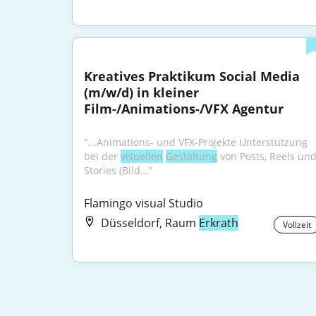
Kreatives Praktikum Social Media 
(m/w/d) in kleiner 
Film-/Animations-/VFX Agentur
"...Animations- und VFX-Projekte Unterstützung 
bei der 
visuellen
Gestaltung
 von Posts, Reels und
Stories (Bild..."
Flamingo visual Studio
Düsseldorf, Raum
Erkrath
Vollzeit