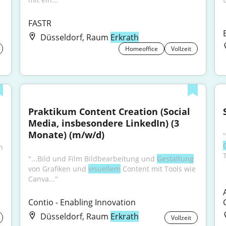
FASTR
Düsseldorf, Raum
Erkrath
Homeoffice
Vollzeit
Praktikum Content Creation (Social 
Media, insbesondere LinkedIn) (3 
Monate) (m/w/d)
 
"...Bild und Film Bildbearbeitung und 
Gestaltung
von Grafiken und 
visuellem
 Content mit Tools wie 
Canva..."
Contio - Enabling Innovation
Düsseldorf, Raum
Erkrath
Vollzeit