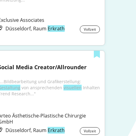
Exclusive Associates
Düsseldorf, Raum
Erkrath
Vollzeit
Social Media Creator/Allrounder
"...Bildbearbeitung und Grafikerstellung: 
Gestaltung
 von ansprechenden 
visuellen
 Inhalten 
Trend Research..."
Arteo Ästhetische-Plastische Chirurgie 
GmbH
Düsseldorf, Raum
Erkrath
Vollzeit