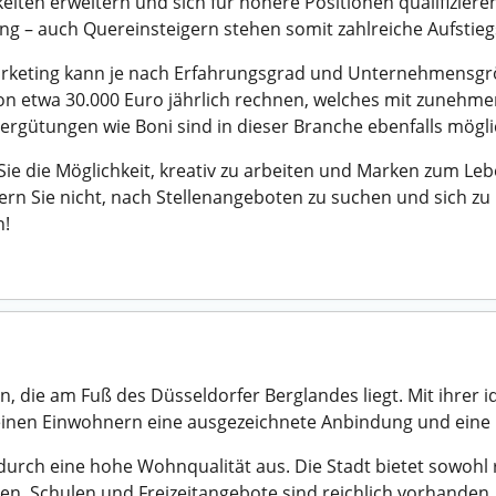
iten erweitern und sich für höhere Positionen qualifiziere
ung – auch Quereinsteigern stehen somit zahlreiche Aufstieg
Marketing kann je nach Erfahrungsgrad und Unternehmensgrö
von etwa 30.000 Euro jährlich rechnen, welches mit zunehm
vergütungen wie Boni sind in dieser Branche ebenfalls mögli
 Sie die Möglichkeit, kreativ zu arbeiten und Marken zum Le
n Sie nicht, nach Stellenangeboten zu suchen und sich zu 
n!
en, die am Fuß des Düsseldorfer Berglandes liegt. Mit ihrer
einen Einwohnern eine ausgezeichnete Anbindung und eine 
 durch eine hohe Wohnqualität aus. Die Stadt bietet sowohl 
iten, Schulen und Freizeitangebote sind reichlich vorhanden