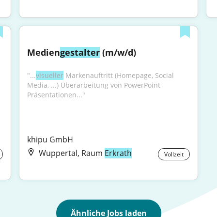
Medien
gestalter
 (m/w/d)
"...
visueller
 Markenauftritt (Homepage, Social 
Media, ...) Überarbeitung von PowerPoint-
Präsentationen..."
 
khipu GmbH
Wuppertal, Raum
Erkrath
Vollzeit
Ähnliche Jobs laden