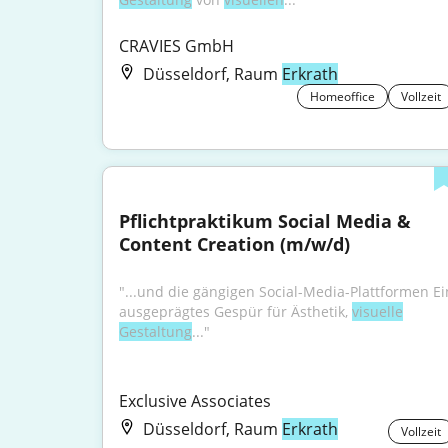
CRAVIES GmbH
Düsseldorf, Raum
Erkrath
Homeoffice
Vollzeit
Pflichtpraktikum Social Media & 
Content Creation (m/w/d)
"...und die gängigen Social-Media-Plattformen Ein
ausgeprägtes Gespür für Ästhetik, 
visuelle
Gestaltung
..."
Exclusive Associates
Düsseldorf, Raum
Erkrath
Vollzeit