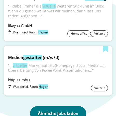
"...dabei immer die 
visuelle
 Weiterentwicklung im Blick. 
Wenn du genau weißt was wir meinen, dann lass uns 
reden. Aufgaben..."
likeyaa GmbH
Dortmund, Raum
Hagen
Homeoffice
Vollzeit
Medien
gestalter
 (m/w/d)
"...
visueller
 Markenauftritt (Homepage, Social Media, ...) 
Überarbeitung von PowerPoint-Präsentationen..."
khipu GmbH
Wuppertal, Raum
Hagen
Vollzeit
Ähnliche Jobs laden