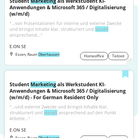
Student 
Marketing
 als Werkstudent KI-
Anwendungen & Microsoft 365 / Digitalisierung 
(w/m/d)
"...von Präsentationen für interne und externe Zwecke 
und bringst Inhalte klar, strukturiert und 
visuell
ansprechend..."
E.ON SE
Essen, Raum
Oberhausen
Homeoffice
Teilzeit
Student 
Marketing
 als Werkstudent KI-
Anwendungen & Microsoft 365 / Digitalisierung 
(w/m/d) - For German Resident Only
"...und externe Zwecke und bringst Inhalte klar, 
strukturiert und 
visuell
 ansprechend auf den Punkt 
Arbeite..."
E.ON SE
Essen, Raum
Oberhausen