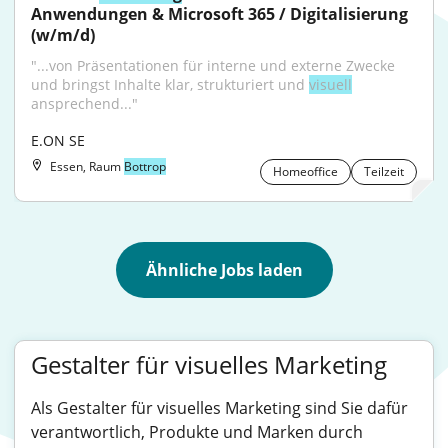
Anwendungen & Microsoft 365 / Digitalisierung 
(w/m/d)
"...von Präsentationen für interne und externe Zwecke 
und bringst Inhalte klar, strukturiert und 
visuell
ansprechend..."
E.ON SE
Essen, Raum
Bottrop
Homeoffice
Teilzeit
Ähnliche Jobs laden
Gestalter für visuelles Marketing
Als Gestalter für visuelles Marketing sind Sie dafür
verantwortlich, Produkte und Marken durch