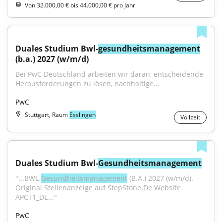
Von 32.000,00 € bis 44.000,00 € pro Jahr
Duales Studium Bwl-
gesundheitsmanagement
(b.a.) 2027 (w/m/d)
Bei PwC Deutschland arbeiten wir daran, entscheidende 
Herausforderungen zu lösen, nachhaltige...
PwC
Stuttgart, Raum
Esslingen
Vollzeit
Duales Studium Bwl-
Gesundheitsmanagement
"...BWL-
Gesundheitsmanagement
 (B.A.) 2027 (w/m/d). 
Original Stellenanzeige auf StepStone.De Website 
APCT1_DE..."
PwC