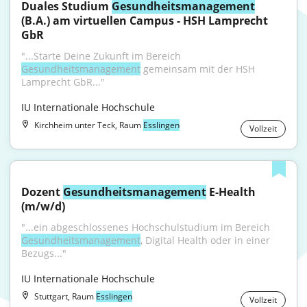
Duales Studium 
Gesundheitsmanagement
(B.A.) am virtuellen Campus - HSH Lamprecht 
GbR
"...Starte Deine Zukunft im Bereich 
Gesundheitsmanagement
 gemeinsam mit der HSH 
Lamprecht GbR..."
IU Internationale Hochschule
Kirchheim unter Teck, Raum
Esslingen
Vollzeit
Dozent 
Gesundheitsmanagement
 E-Health 
(m/w/d)
"...ein abgeschlossenes Hochschulstudium im Bereich 
Gesundheitsmanagement
, Digital Health oder in einer 
Bezugs..."
IU Internationale Hochschule
Stuttgart, Raum
Esslingen
Vollzeit