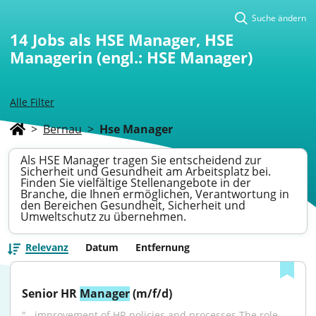
Suche ändern
14
Jobs als HSE Manager, HSE
Managerin (engl.: HSE Manager)
Alle Filter
>
Bernau
>
Hse Manager
Als HSE Manager tragen Sie entscheidend zur
Sicherheit und Gesundheit am Arbeitsplatz bei.
Finden Sie vielfältige Stellenangebote in der
Branche, die Ihnen ermöglichen, Verantwortung in
den Bereichen Gesundheit, Sicherheit und
Umweltschutz zu übernehmen.
Relevanz
Datum
Entfernung
Senior HR 
Manager
 (m/f/d)
"...improvement of HR policies and processes.The role 