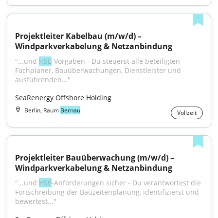
Projektleiter Kabelbau (m/w/d) – 
Windparkverkabelung & Netzanbindung
"...und 
HSE
-Vorgaben - Du steuerst alle beteiligten 
Fachplaner, Bauüberwachungen, Dienstleister und 
ausführenden..."
SeaRenergy Offshore Holding
Berlin, Raum
Bernau
Vollzeit
Projektleiter Bauüberwachung (m/w/d) – 
Windparkverkabelung & Netzanbindung
"...und 
HSE
-Anforderungen sicher - Du verantwortest die 
Fortschreibung der Bauzeitenplanung, identifizierst und 
bewertest..."