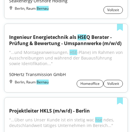
SeaRenergy Offshore Holding
Berlin, Raum
Bernau
Vollzeit
Ingenieur Energietechnik als 
HSE
Q Berater - 
Prüfung & Bewertung - Umspannwerke (m/w/d)
"...und Montageanweisungen, 
HSE
-Pläne) im Rahmen von 
Ausschreibungen und während der Bauausführung 
sowie Identifikation..."
50Hertz Transmission GmbH
Berlin, Raum
Bernau
Homeoffice
Vollzeit
Projektleiter HKLS (m/w/d) - Berlin
"...Über uns Unser Kunde ist ein stetig wac 
hse
 ndes, 
deutschlandweit tätiges Unternehmen im Bereich..."