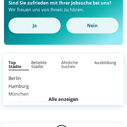
Sind Sie zufrieden mit Ihrer Jobsuche bei uns?
Wir freuen uns von Ihnen zu hören.
Ja
Nein
Top
Beliebte
Ähnliche
Ausbildung
Städte
Städte
Suchen
Berlin
Hamburg
München
Alle anzeigen
Frankfurt am Main
Stuttgart
Nürnberg
Mannheim