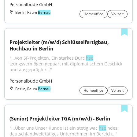
Personalbude GmbH
Berlin, Raum
Bernau
Homeoffice
Vollzeit
Projektleiter (m/w/d) Schlüsselfertigbau, 
Hochbau in Berlin
"...von SF-Projekten. Ein starkes Durc 
hse
tzungsvermögen gepaart mit diplomatischem Geschick 
und ausgeprägter..."
Personalbude GmbH
Berlin, Raum
Bernau
Homeoffice
Vollzeit
(Senior) Projektleiter TGA (m/w/d) - Berlin
"...Über uns Unser Kunde ist ein stetig wac 
hse
 ndes, 
deutschlandweit tätiges Unternehmen im Bereich..."