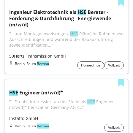
Ingenieur Elektrotechnik als 
HSE
 Berater - 
Förderung & Durchführung - Energiewende 
(m/w/d)
"...und Montageanweisungen, 
HSE
-Pläne) im Rahmen von 
Ausschreibungen und während der Bauausführung 
sowie Identifikation..."
50Hertz Transmission GmbH
Berlin, Raum
Bernau
Homeoffice
Vollzeit
HSE
 Engineer (m/w/d)*
"...Du bist interessiert an der Stelle als 
HSE
 Engineer 
(m/w/d)* bei Scalian Germany AG ?..."
Instaffo GmbH
Berlin, Raum
Bernau
Vollzeit