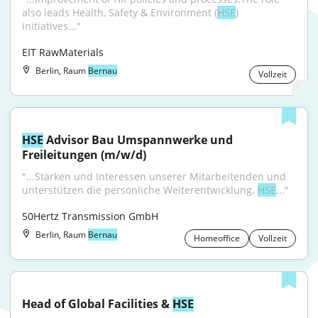
also leads Health, Safety & Environment (
HSE
) 
initiatives..."
EIT RawMaterials
Berlin, Raum
Bernau
Vollzeit
HSE
 Advisor Bau Umspannwerke und 
Freileitungen (m/w/d)
"...Stärken und Interessen unserer Mitarbeitenden und 
unterstützen die persön­liche Weiterentwicklung. 
HSE
..."
50Hertz Transmission GmbH
Berlin, Raum
Bernau
Homeoffice
Vollzeit
Head of Global Facilities & 
HSE