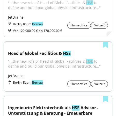
"...the new role of Head of Global Facilities & 
HSE
 to 
define and build our global physical infrastructure..."
JetBrains
Berlin, Raum
Bernau
Homeoffice
Vollzeit
Von 120.000,00 € bis 170.000,00 €
Head of Global Facilities & 
HSE
"...the new role of Head of Global Facilities & 
HSE
 to 
define and build our global physical infrastructure..."
JetBrains
Berlin, Raum
Bernau
Homeoffice
Vollzeit
Ingenieurin Elektrotechnik als 
HSE
 Advisor - 
Unterstützung & Beratung - Erneuerbare 