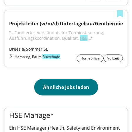
Projektleiter (w/m/d) Untertagebau/Geothermie
"...Fundiertes Verständnis für Terminsteuerung, 
Ausführungskoordination, Qualität, 
HSE
..."
Drees & Sommer SE
Hamburg, Raum
Buxtehude
Homeoffice
Vollzeit
Ähnliche Jobs laden
HSE Manager
Ein HSE Manager (Health, Safety and Environment