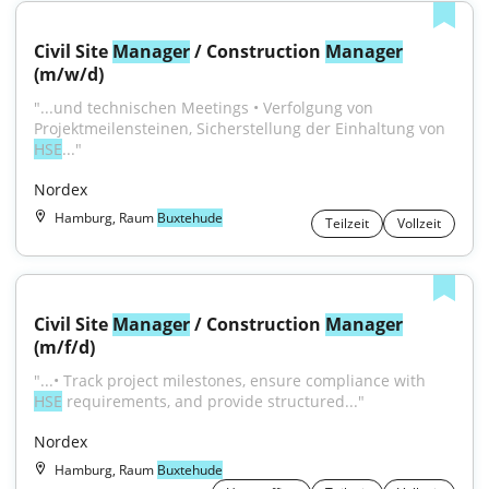
Civil Site 
Manager
 / Construction 
Manager
(m/w/d)
"...und technischen Meetings • Verfolgung von 
Projektmeilensteinen, Sicherstellung der Einhaltung von 
HSE
..."
Nordex
Hamburg, Raum
Buxtehude
Teilzeit
Vollzeit
Civil Site 
Manager
 / Construction 
Manager
(m/f/d)
"...• Track project milestones, ensure compliance with 
HSE
 requirements, and provide structured..."
Nordex
Hamburg, Raum
Buxtehude