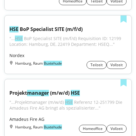
Homeoffice
Teilzeit
Vollzeit
HSE
 BoP Specialist SITE (m/f/d)
"...
HSE
 BoP Specialist SITE (m/f/d) Requisition ID: 12199 
Location: Hamburg, DE, 22419 Department: HSEQ..."
Nordex
Hamburg, Raum
Buxtehude
Teilzeit
Vollzeit
Projekt
manager
 (m/w/d) 
HSE
"...Projektmanager (m/w/d) 
HSE
 Referenz 12-251799 Die 
Amadeus Fire AG bringt als spezialisierter..."
Amadeus Fire AG
Hamburg, Raum
Buxtehude
Homeoffice
Vollzeit