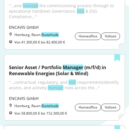
"...and 
manage
 the commissioning process through to 
operational handover.Governance, 
HSE
 & ESG 
Compliance..."
ENCAVIS GmbH
Hamburg, Raum
Buxtehude
Homeoffice
Vollzeit
Von 41.300,00 € bis 82.400,00 €
Senior Asset / Portfolio 
Manager
 (m/f/d) in 
Renewable Energies (Solar & Wind)
"...contractual, regulatory, and 
HSE
 requirementsIdentify, 
assess, and actively 
manage
 risks across the..."
ENCAVIS GmbH
Hamburg, Raum
Buxtehude
Homeoffice
Vollzeit
Von 58.800,00 € bis 152.300,00 €