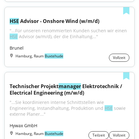
HSE
 Advisor - Onshore Wind (w/m/d)
"...Für unseren renommierten Kunden suchen wir einen 
HSE
 Advisor (w/m/d), der die Einhaltung..."
Brunel
Hamburg, Raum
Buxtehude
Vollzeit
Technischer Projekt
manager
 Elektrotechnik / 
Electrical Engineering (m/w/d)
"...Sie koordinieren interne Schnittstellen wie 
Engineering, Instandhaltung, Produktion und 
HSE
 sowie 
externe Planer..."
Hywax GmbH
Hamburg, Raum
Buxtehude
Teilzeit
Vollzeit