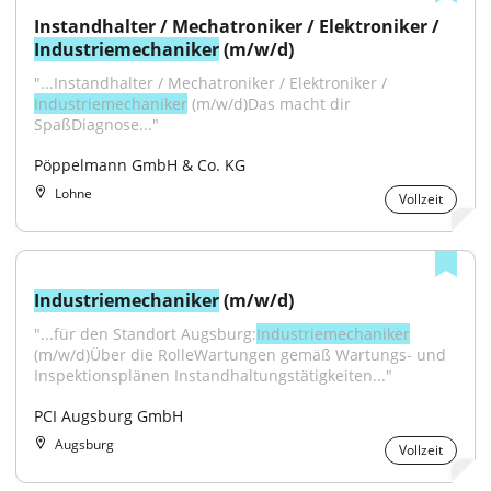
Instandhalter / Mechatroniker / Elektroniker / 
Industriemechaniker
 (m/w/d)
"...Instandhalter / Mechatroniker / Elektroniker / 
Industriemechaniker
 (m/w/d)Das macht dir 
SpaßDiagnose..."
Pöppelmann GmbH & Co. KG
Lohne
Vollzeit
Industriemechaniker
 (m/w/d)
"...für den Standort Augsburg:
Industriemechaniker
(m/w/d)Über die RolleWartungen gemäß Wartungs- und 
Inspektionsplänen Instandhaltungstätigkeiten..."
PCI Augsburg GmbH
Augsburg
Vollzeit