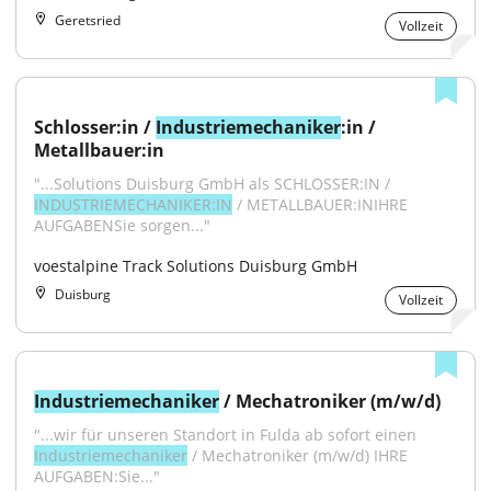
Geretsried
Vollzeit
Schlosser:in / 
Industriemechaniker
:in / 
Metallbauer:in
"...Solutions Duisburg GmbH als SCHLOSSER:IN / 
INDUSTRIEMECHANIKER:IN
 / METALLBAUER:INIHRE 
AUFGABENSie sorgen..."
voestalpine Track Solutions Duisburg GmbH
Duisburg
Vollzeit
Industriemechaniker
 / Mechatroniker (m/w/d)
"...wir für unseren Standort in Fulda ab sofort einen 
Industriemechaniker
 / Mechatroniker (m/w/d) IHRE 
AUFGABEN:Sie..."