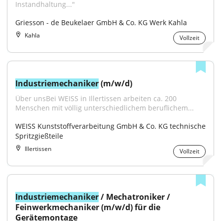
Instandhaltung..."
Griesson - de Beukelaer GmbH & Co. KG Werk Kahla
Kahla
Vollzeit
Industriemechaniker
 (m/w/d)
Über unsBei WEISS in Illertissen arbeiten ca. 200 
Menschen mit völlig unterschiedlichem beruflichem...
WEISS Kunststoffverarbeitung GmbH & Co. KG technische 
Spritzgießteile
Illertissen
Vollzeit
Industriemechaniker
 / Mechatroniker / 
Feinwerkmechaniker (m/w/d) für die 
Gerätemontage