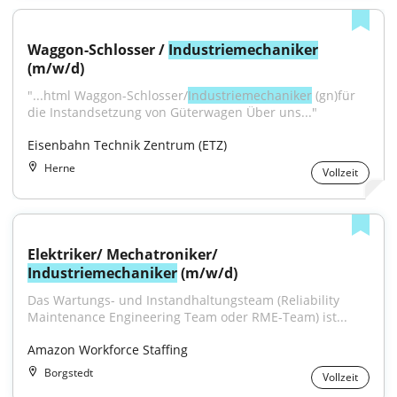
Waggon-Schlosser / 
Industriemechaniker
(m/w/d)
"...html Waggon-Schlosser/
Industriemechaniker
 (gn)für 
die Instandsetzung von Güterwagen Über uns..."
Eisenbahn Technik Zentrum (ETZ)
Herne
Vollzeit
Elektriker/ Mechatroniker/ 
Industriemechaniker
 (m/w/d)
Das Wartungs- und Instandhaltungsteam (Reliability 
Maintenance Engineering Team oder RME-Team) ist...
Amazon Workforce Staffing
Borgstedt
Vollzeit