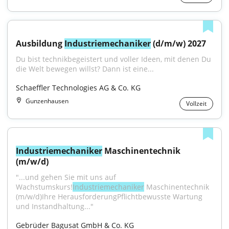
Ausbildung 
Industriemechaniker
 (d/m/w) 2027
Du bist technikbegeistert und voller Ideen, mit denen Du 
die Welt bewegen willst? Dann ist eine...
Schaeffler Technologies AG & Co. KG
Gunzenhausen
Vollzeit
Industriemechaniker
 Maschinentechnik 
(m/w/d)
"...und gehen Sie mit uns auf 
Wachstumskurs!
Industriemechaniker
 Maschinentechnik 
(m/w/d)Ihre HerausforderungPflichtbewusste Wartung 
und Instandhaltung..."
Gebrüder Bagusat GmbH & Co. KG