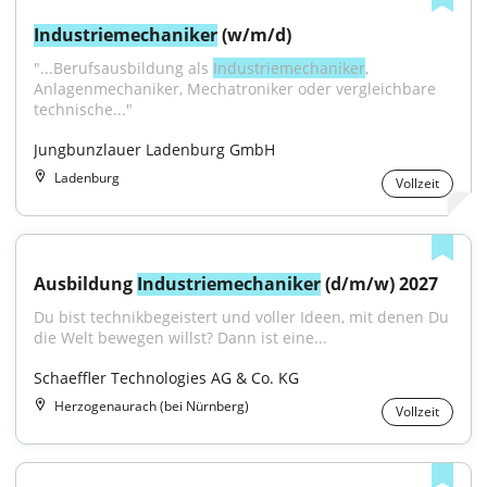
Industriemechaniker
 (w/m/d)
"...Berufsausbildung als 
Industriemechaniker
, 
Anlagenmechaniker, Mechatroniker oder vergleichbare 
technische..."
Jungbunzlauer Ladenburg GmbH
Ladenburg
Vollzeit
Ausbildung 
Industriemechaniker
 (d/m/w) 2027
Du bist technikbegeistert und voller Ideen, mit denen Du 
die Welt bewegen willst? Dann ist eine...
Schaeffler Technologies AG & Co. KG
Herzogenaurach (bei Nürnberg)
Vollzeit