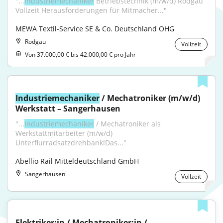
"...
Industriemechaniker
 Betriebstechnik (m/w/d) Rodgau 
Vollzeit Herausforderungen für Mitmacher..."
MEWA Textil-Service SE & Co. Deutschland OHG
Rodgau
Vollzeit
Von 37.000,00 € bis 42.000,00 € pro Jahr
Industriemechaniker
 / Mechatroniker (m/w/d) 
Werkstatt – Sangerhausen
"...
Industriemechaniker
 / Mechatroniker als 
Werkstattmitarbeiter (m/w/d) 
Unterflurradsatzdrehbank!Das..."
Abellio Rail Mitteldeutschland GmbH
Sangerhausen
Vollzeit
Elektriker:in / Mechatroniker:in / 