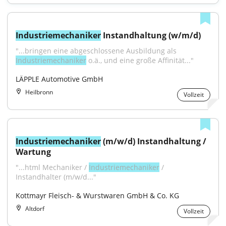
Industriemechaniker
 Instandhaltung (w/m/d)
"...bringen eine abgeschlossene Ausbildung als 
Industriemechaniker
 o.ä., und eine große Affinität..."
LÄPPLE Automotive GmbH
Heilbronn
Vollzeit
Industriemechaniker
 (m/w/d) Instandhaltung / 
Wartung
"...html Mechaniker / 
Industriemechaniker
 / 
Instandhalter (m/w/d..."
Kottmayr Fleisch- & Wurstwaren GmbH & Co. KG
Altdorf
Vollzeit