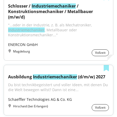
Schlosser / 
Industriemechaniker
 / 
Konstruktionsmechaniker / Metallbauer 
(m/w/d)
"...oder in der Industrie, z. B. als Mechatroniker, 
Industriemechaniker
, Metallbauer oder 
Konstruktionsmechaniker..."
ENERCON GmbH
Magdeburg
Vollzeit
Ausbildung 
Industriemechaniker
 (d/m/w) 2027
Du bist technikbegeistert und voller Ideen, mit denen Du 
die Welt bewegen willst? Dann ist eine...
Schaeffler Technologies AG & Co. KG
Hirschaid (bei Erlangen)
Vollzeit