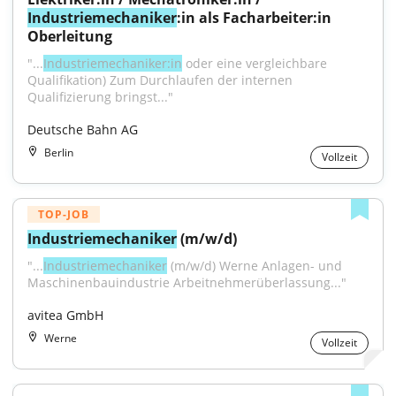
Industriemechaniker
:in als Facharbeiter:in 
Oberleitung
"...
Industriemechaniker:in
 oder eine vergleichbare 
Qualifikation) Zum Durchlaufen der internen 
Qualifizierung bringst..."
Deutsche Bahn AG
Berlin
Vollzeit
TOP-JOB
Industriemechaniker
 (m/w/d)
"...
Industriemechaniker
 (m/w/d) Werne Anlagen- und 
Maschinenbauindustrie Arbeitnehmerüberlassung..."
avitea GmbH
Werne
Vollzeit