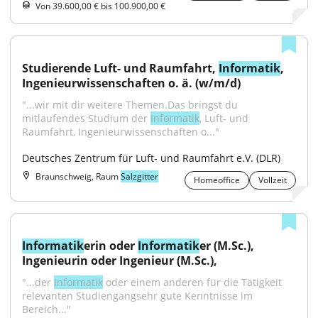
Von 39.600,00 € bis 100.900,00 €
Studierende Luft- und Raumfahrt, 
Informatik
, 
Ingenieurwissenschaften o. ä. (w/m/d)
"...wir mit dir weitere Themen.Das bringst du 
mitlaufendes Studium der 
Informatik
, Luft- und 
Raumfahrt, Ingenieurwissenschaften o..."
Deutsches Zentrum für Luft- und Raumfahrt e.V. (DLR)
Braunschweig, Raum
Salzgitter
Homeoffice
Vollzeit
Informatik
erin oder 
Informatik
er (M.Sc.), 
Ingenieurin oder Ingenieur (M.Sc.),
"...der 
Informatik
 oder einem anderen für die Tätigkeit 
relevanten Studiengangsehr gute Kenntnisse im 
Bereich..."