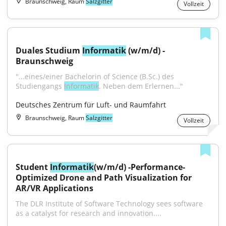
Braunschweig, Raum
Salzgitter
Vollzeit
Duales Studium 
Informatik
 (w/m/d) - 
Braunschweig
"...eines/einer Bachelorin of Science (B.Sc.) des 
Studiengangs 
Informatik
. Neben dem Erlernen..."
Deutsches Zentrum für Luft- und Raumfahrt
Braunschweig, Raum
Salzgitter
Vollzeit
Student 
Informatik
(w/m/d) -Performance-
Optimized Drone and Path Visualization for 
AR/VR Applications
The DLR Institute of Software Technology sees software 
as a catalyst for research and innovation....