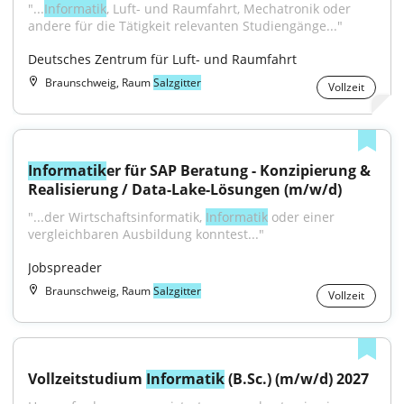
"...
Informatik
, Luft- und Raumfahrt, Mechatronik oder 
andere für die Tätigkeit relevanten Studiengänge..."
Deutsches Zentrum für Luft- und Raumfahrt
Braunschweig, Raum
Salzgitter
Vollzeit
Informatik
er für SAP Beratung - Konzipierung & 
Realisierung / Data-Lake-Lösungen (m/w/d)
"...der Wirtschaftsinformatik, 
Informatik
 oder einer 
vergleichbaren Ausbildung konntest..."
Jobspreader
Braunschweig, Raum
Salzgitter
Vollzeit
Vollzeitstudium 
Informatik
 (B.Sc.) (m/w/d) 2027