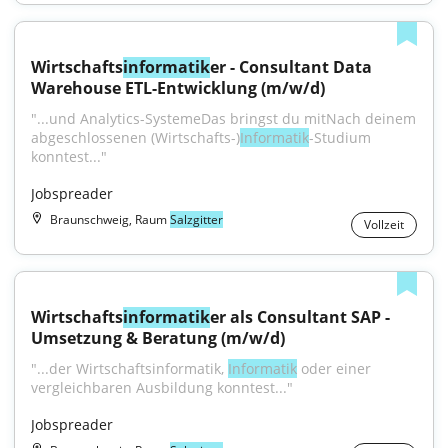
Wirtschafts
informatik
er - Consultant Data 
Warehouse ETL-Entwicklung (m/w/d)
"...und Analytics-SystemeDas bringst du mitNach deinem 
abgeschlossenen (Wirtschafts-)
Informatik
-Studium 
konntest..."
Jobspreader
Braunschweig, Raum
Salzgitter
Vollzeit
Wirtschafts
informatik
er als Consultant SAP - 
Umsetzung & Beratung (m/w/d)
"...der Wirtschaftsinformatik, 
Informatik
 oder einer 
vergleichbaren Ausbildung konntest..."
Jobspreader