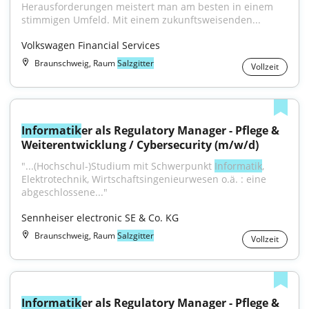
Herausforderungen meistert man am besten in einem 
stimmigen Umfeld. Mit einem zukunftsweisenden...
Volkswagen Financial Services
Braunschweig, Raum
Salzgitter
Vollzeit
Informatik
er als Regulatory Manager - Pflege & 
Weiterentwicklung / Cybersecurity (m/w/d)
"...(Hochschul-)Studium mit Schwerpunkt 
Informatik
, 
Elektrotechnik, Wirtschaftsingenieurwesen o.ä. : eine 
abgeschlossene..."
Sennheiser electronic SE & Co. KG
Braunschweig, Raum
Salzgitter
Vollzeit
Informatik
er als Regulatory Manager - Pflege & 