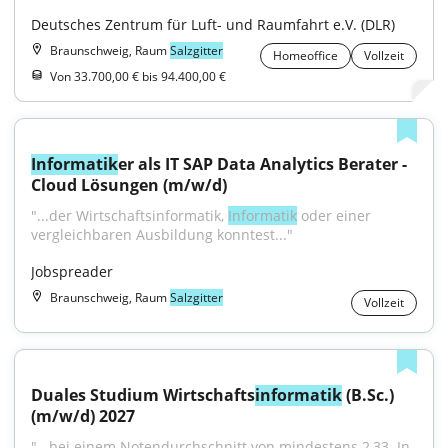
Deutsches Zentrum für Luft- und Raumfahrt e.V. (DLR)
Braunschweig, Raum
Salzgitter
Homeoffice
Vollzeit
Von 33.700,00 € bis 94.400,00 €
Informatik
er als IT SAP Data Analytics Berater - 
Cloud Lösungen (m/w/d)
"...der Wirtschaftsinformatik, 
Informatik
 oder einer 
vergleichbaren Ausbildung konntest..."
Jobspreader
Braunschweig, Raum
Salzgitter
Vollzeit
Duales Studium Wirtschafts
informatik
 (B.Sc.) 
(m/w/d) 2027
"...bei einem Notendurchschnitt von mindestens 2,33. In 