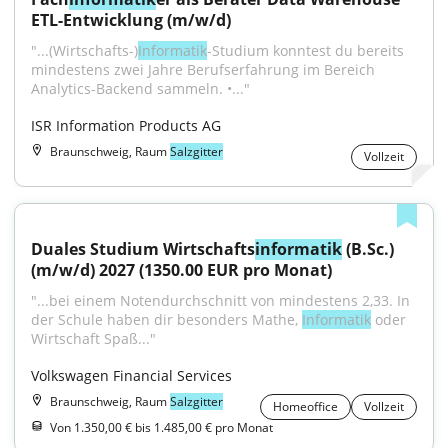
ETL-Entwicklung (m/w/d)
"...(Wirtschafts-)
Informatik
-Studium konntest du bereits 
mindestens zwei Jahre Berufserfahrung im Bereich 
Analytics-Backend sammeln. •..."
ISR Information Products AG
Braunschweig, Raum
Salzgitter
Vollzeit
Duales Studium Wirtschafts
informatik
 (B.Sc.) 
(m/w/d) 2027 (1350.00 EUR pro Monat)
"...bei einem Notendurchschnitt von mindestens 2,33. In 
der Schule haben dir besonders Mathe, 
Informatik
 oder 
Wirtschaft Spaß..."
Volkswagen Financial Services
Braunschweig, Raum
Salzgitter
Homeoffice
Vollzeit
Von 1.350,00 € bis 1.485,00 € pro Monat