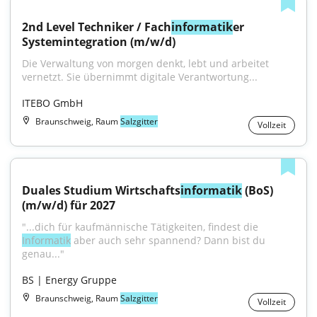
2nd Level Techniker / Fach
informatik
er 
Systemintegration (m/w/d)
Die Verwaltung von morgen denkt, lebt und arbeitet 
vernetzt. Sie übernimmt digitale Verantwortung...
ITEBO GmbH
Braunschweig, Raum
Salzgitter
Vollzeit
Duales Studium Wirtschafts
informatik
 (BoS) 
(m/w/d) für 2027
"...dich für kaufmännische Tätigkeiten, findest die 
Informatik
 aber auch sehr spannend? Dann bist du 
genau..."
BS | Energy Gruppe
Braunschweig, Raum
Salzgitter
Vollzeit