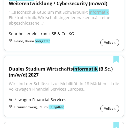
Weiterentwicklung / Cybersecurity (m/w/d)
"...(Hochschul-)Studium mit Schwerpunkt 
Informatik
, 
Elektrotechnik, Wirtschaftsingenieurwesen o.ä. : eine 
abgeschlossene..."
Sennheiser electronic SE & Co. KG
Peine, Raum
Salzgitter
Vollzeit
Duales Studium Wirtschafts
informatik
 (B.Sc.) 
(m/w/d) 2027
Wir sind der Schlüssel zur Mobilität. In 18 Märkten ist die 
Volkswagen Financial Services Europas...
Volkswagen Financial Services
Braunschweig, Raum
Salzgitter
Vollzeit