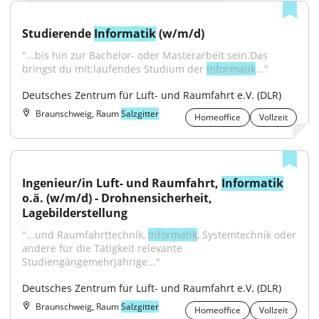
Studierende 
Informatik
 (w/m/d)
"...bis hin zur Bachelor- oder Masterarbeit sein.Das 
bringst du mit:laufendes Studium der 
Informatik
..."
Deutsches Zentrum für Luft- und Raumfahrt e.V. (DLR)
Braunschweig, Raum
Salzgitter
Homeoffice
Vollzeit
Ingenieur/in Luft- und Raumfahrt, 
Informatik
o.ä. (w/m/d) - Drohnensicherheit, 
Lagebilderstellung
"...und Raumfahrttechnik, 
Informatik
, Systemtechnik oder 
andere für die Tätigkeit relevante 
Studiengängemehrjährige..."
Deutsches Zentrum für Luft- und Raumfahrt e.V. (DLR)
Braunschweig, Raum
Salzgitter
Homeoffice
Vollzeit