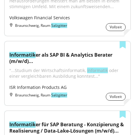
Herausforderungen meistert man am besten in einem 
stimmigen Umfeld. Mit einem zukunftsweisenden...
Volkswagen Financial Services
Braunschweig, Raum
Salzgitter
Vollzeit
Informatik
er als SAP BI & Analytics Berater 
(m/w/d)...
"...Studium der Wirtschaftsinformatik, 
Informatik
 oder 
einer vergleichbaren Ausbildung konntest..."
ISR Information Products AG
Braunschweig, Raum
Salzgitter
Vollzeit
Informatik
er für SAP Beratung - Konzipierung & 
Realisierung / Data-Lake-Lösungen (m/w/d)...