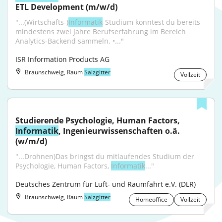
ETL Development (m/w/d)
"...(Wirtschafts-)
Informatik
-Studium konntest du bereits 
mindestens zwei Jahre Berufserfahrung im Bereich 
Analytics-Backend sammeln. •..."
ISR Information Products AG
Braunschweig, Raum
Salzgitter
Vollzeit
Studierende Psychologie, Human Factors, 
Informatik
, Ingenieurwissenschaften o.ä. 
(w/m/d)
"...Drohnen)Das bringst du mitlaufendes Studium der 
Psychologie, Human Factors, 
Informatik
..."
Deutsches Zentrum für Luft- und Raumfahrt e.V. (DLR)
Braunschweig, Raum
Salzgitter
Homeoffice
Vollzeit