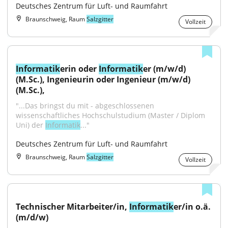
Deutsches Zentrum für Luft- und Raumfahrt
Braunschweig, Raum
Salzgitter
Vollzeit
Informatik
erin oder 
Informatik
er (m/w/d) 
(M.Sc.), Ingenieurin oder Ingenieur (m/w/d) 
(M.Sc.),
"...Das bringst du mit - abgeschlossenen 
wissenschaftliches Hochschulstudium (Master / Diplom 
Uni) der 
Informatik
..."
Deutsches Zentrum für Luft- und Raumfahrt
Braunschweig, Raum
Salzgitter
Vollzeit
Technischer Mitarbeiter/in, 
Informatik
er/in o.ä. 
(m/d/w)