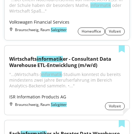
der Schule haben dir besonders Mathe, 
Informatik
 oder 
Wirtschaft Spaß..."
Volkswagen Financial Services
Braunschweig, Raum
Salzgitter
Homeoffice
Vollzeit
Wirtschafts
informatik
er - Consultant Data 
Warehouse ETL-Entwicklung (m/w/d)
"...(Wirtschafts-)
Informatik
-Studium konntest du bereits 
mindestens zwei Jahre Berufserfahrung im Bereich 
Analytics-Backend sammeln. •..."
ISR Information Products AG
Braunschweig, Raum
Salzgitter
Vollzeit
Fach
informatik
er als Berater Data Warehouse 