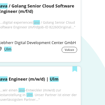
Java
 / Golang Senior Cloud Software 
Engineer (m/f/d)
...digital experiences!
Java
 / Golang Senior Cloud 
Software Engineer (m/f/d)Job-ID 82260Original..."
Liebherr Digital Development Center GmbH
Ulm
Vollzeit
Java
 Engineer (m/w/d) | 
Ulm
...wir einen 
Java
-Entwickler (m/w/d) zur 
Festanstellung in 
Ulm
. Unser Partner ist einer der 
zuverlässigsten Partner..."