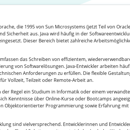
prache, die 1995 von Sun Microsystems (jetzt Teil von Oracle
und Sicherheit aus. Java wird häufig in der Softwareentwic
esetzt. Dieser Bereich bietet zahlreiche Arbeitsmöglichkei
 umfassen das Schreiben von effizientem, wiederverwendb
erung von Softwarelösungen. Java-Entwickler arbeiten häuf
nischen Anforderungen zu erfüllen. Die flexible Gestaltung 
ür Vollzeit, Teilzeit oder Remote-Arbeit an.
 in der Regel ein Studium in Informatik oder einem verwandte
 sich Kenntnisse über Online-Kurse oder Bootcamps angeeig
 von Objektorientierter Programmierung sowie Erfahrung m
lung sind vielversprechend. Entwicklerinnen und Entwickler