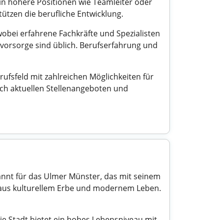
n höhere Positionen wie Teamleiter oder
ützen die berufliche Entwicklung.
 wobei erfahrene Fachkräfte und Spezialisten
vorsorge sind üblich. Berufserfahrung und
ufsfeld mit zahlreichen Möglichkeiten für
nach aktuellen Stellenangeboten und
annt für das Ulmer Münster, das mit seinem
 aus kulturellem Erbe und modernem Leben.
ie Stadt bietet ein hohes Lebensniveau mit