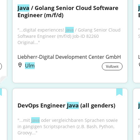
Java
 / Golang Senior Cloud Software 
Engineer (m/f/d)
"...digital experiences! 
Java
 / Golang Senior Cloud 
"
Software Engineer (m/f/d) Job-ID 82260 
Original..."
Liebherr-Digital Development Center GmbH
Ulm
Vollzeit
DevOps Engineer 
Java
 (all genders)
"...mit 
Java
 oder vergleichbaren Sprachen sowie 
"
in gängigen Scriptsprachen (z.B. Bash, Python, 
 
Groovy..."