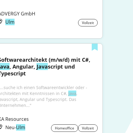
ADVERGY GmbH
Ulm
Vollzeit
Softwarearchitekt (m/w/d) mit C#, 
Java
, Angular, 
Java
script und 
Typescript
"...suche ich einen Softwareentwickler oder -
architekten mit Kenntnissen in C#, 
Java
, 
Javascript, Angular und Typescript. Das 
Unternehmen..."
KA Resources
Neu-
Ulm
Homeoffice
Vollzeit