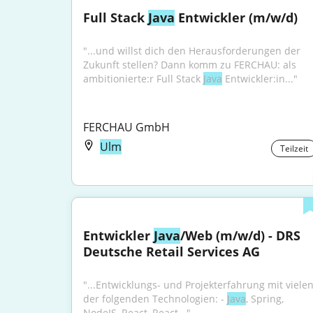
Full Stack 
Java
 Entwickler (m/w/d)
"...und willst dich den Herausforderungen der 
Zukunft stellen? Dann komm zu FERCHAU: als 
ambitionierte:r Full Stack 
Java
 Entwickler:in..."
FERCHAU GmbH
Ulm
Teilzeit
Entwickler 
Java
/Web (m/w/d) - DRS 
Deutsche Retail Services AG
"...Entwicklungs- und Projekterfahrung mit vielen
der folgenden Technologien: - 
Java
, Spring, 
NodeJS, React, React..."