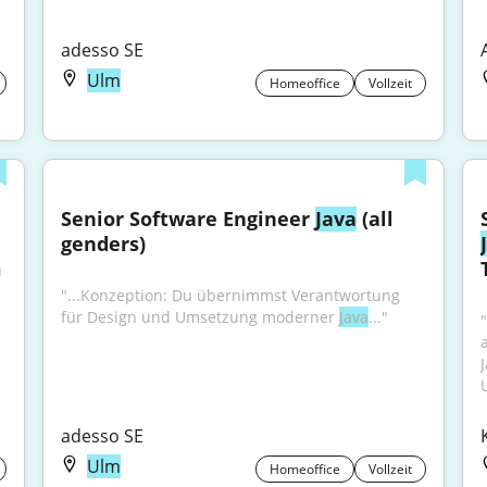
adesso SE
Ulm
Homeoffice
Vollzeit
Senior Software Engineer 
Java
 (all 
genders)
 
"...Konzeption: Du übernimmst Verantwortung 
für Design und Umsetzung moderner 
Java
..."
adesso SE
Ulm
Homeoffice
Vollzeit