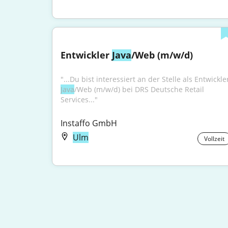
Entwickler 
Java
/Web (m/w/d)
Java
/Web (m/w/d) bei DRS Deutsche Retail 
Services..."
Instaffo GmbH
Ulm
Vollzeit