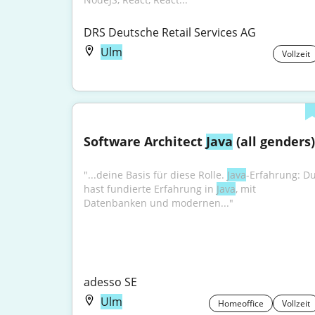
DRS Deutsche Retail Services AG
Ulm
Vollzeit
Software Architect 
Java
 (all genders)
"...deine Basis für diese Rolle. 
Java
-Erfahrung: Du
hast fundierte Erfahrung in 
Java
, mit 
Datenbanken und modernen..."
adesso SE
Ulm
Homeoffice
Vollzeit