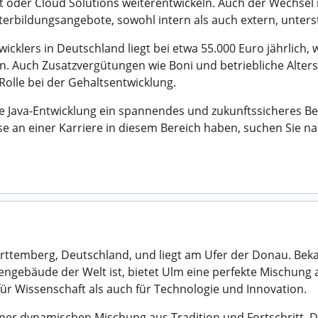
der Cloud Solutions weiterentwickeln. Auch der Wechsel i
terbildungsangebote, sowohl intern als auch extern, unterst
wicklers in Deutschland liegt bei etwa 55.000 Euro jährlich,
. Auch Zusatzvergütungen wie Boni und betriebliche Alters
Rolle bei der Gehaltsentwicklung.
 Java-Entwicklung ein spannendes und zukunftssicheres Ber
sse an einer Karriere in diesem Bereich haben, suchen Sie 
rttemberg, Deutschland, und liegt am Ufer der Donau. Bek
ngebäude der Welt ist, bietet Ulm eine perfekte Mischung
 für Wissenschaft als auch für Technologie und Innovation.
iner dynamischen Mischung aus Tradition und Fortschritt. D