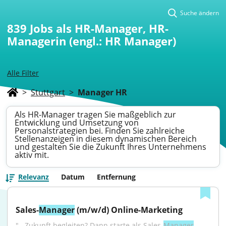
Suche ändern
839
Jobs als HR-Manager, HR-
Managerin (engl.: HR Manager)
Alle Filter
>
Stuttgart
>
Manager HR
Als HR-Manager tragen Sie maßgeblich zur
Entwicklung und Umsetzung von
Personalstrategien bei. Finden Sie zahlreiche
Stellenanzeigen in diesem dynamischen Bereich
und gestalten Sie die Zukunft Ihres Unternehmens
aktiv mit.
Relevanz
Datum
Entfernung
Sales-
Manager
 (m/w/d) Online-Marketing
"...Zukunft begleiten? Dann starte als Sales-
Manager