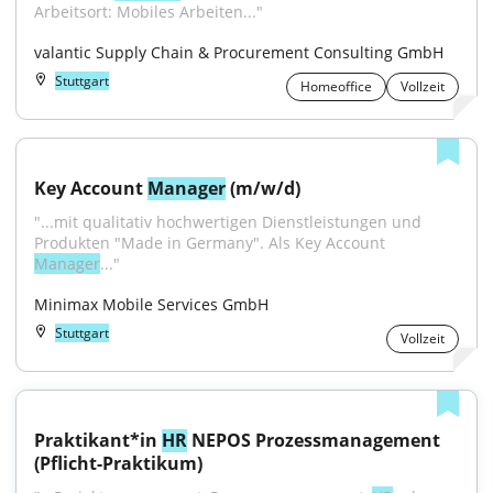
Arbeitsort: Mobiles Arbeiten..."
valantic Supply Chain & Procurement Consulting GmbH
Stuttgart
Homeoffice
Vollzeit
Key Account 
Manager
 (m/w/d)
"...mit qualitativ hochwertigen Dienstleistungen und 
Produkten "Made in Germany". Als Key Account 
Manager
..."
Minimax Mobile Services GmbH
Stuttgart
Vollzeit
Praktikant*in 
HR
 NEPOS Prozessmanagement 
(Pflicht-Praktikum)