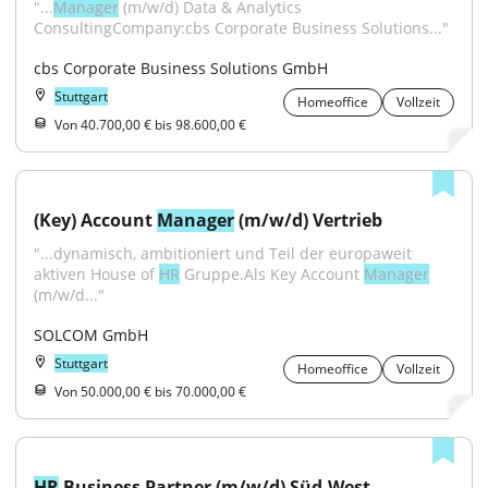
"...
Manager
 (m/w/d) Data & Analytics 
ConsultingCompany:cbs Corporate Business Solutions..."
cbs Corporate Business Solutions GmbH
Stuttgart
Homeoffice
Vollzeit
Von 40.700,00 € bis 98.600,00 €
(Key) Account 
Manager
 (m/w/d) Vertrieb
"...dynamisch, ambitioniert und Teil der europaweit 
aktiven House of 
HR
 Gruppe.Als Key Account 
Manager
(m/w/d..."
SOLCOM GmbH
Stuttgart
Homeoffice
Vollzeit
Von 50.000,00 € bis 70.000,00 €
HR
 Business Partner (m/w/d) Süd-West