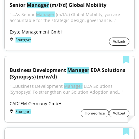
Senior 
Manager
 (m/f/d) Global Mobility
"...As Senior 
Manager
 (m/f/d) Global Mobility, you are 
accountable for the strategic design, governance..."
Exyte Management GmbH
Stuttgart
Vollzeit
Business Development 
Manager
 EDA Solutions 
(Synopsys) (m/w/d)
"...Business Development 
Manager
 EDA Solutions 
(Synopsys) To strengthen our Solution Adoption and..."
CADFEM Germany GmbH
Stuttgart
Homeoffice
Vollzeit