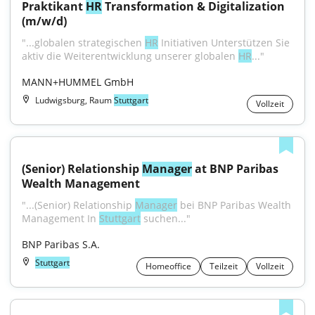
Praktikant 
HR
 Transformation & Digitalization 
(m/w/d)
"...globalen strategischen 
HR
 Initiativen Unterstützen Sie 
aktiv die Weiterentwicklung unserer globalen 
HR
..."
MANN+HUMMEL GmbH
Ludwigsburg, Raum
Stuttgart
Vollzeit
(Senior) Relationship 
Manager
 at BNP Paribas 
Wealth Management
"...(Senior) Relationship 
Manager
 bei BNP Paribas Wealth 
Management In 
Stuttgart
 suchen..."
BNP Paribas S.A.
Stuttgart
Homeoffice
Teilzeit
Vollzeit