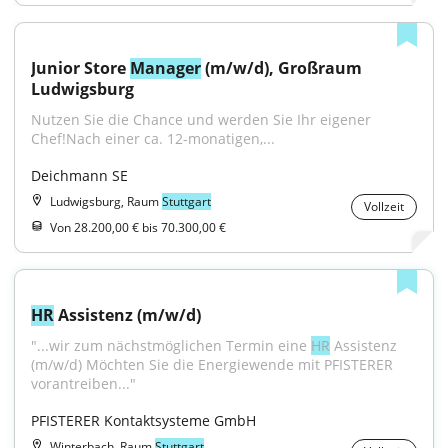
Junior Store 
Manager
 (m/w/d), Großraum 
Ludwigsburg
Nutzen Sie die Chance und werden Sie Ihr eigener 
Chef!Nach einer ca. 12-monatigen,...
Deichmann SE
Ludwigsburg, Raum
Stuttgart
Vollzeit
Von 28.200,00 € bis 70.300,00 €
HR
 Assistenz (m/w/d)
"...wir zum nächstmöglichen Termin eine 
HR
 Assistenz 
(m/w/d) Möchten Sie die Energiewende mit PFISTERER 
vorantreiben..."
PFISTERER Kontaktsysteme GmbH
Winterbach, Raum
Stuttgart