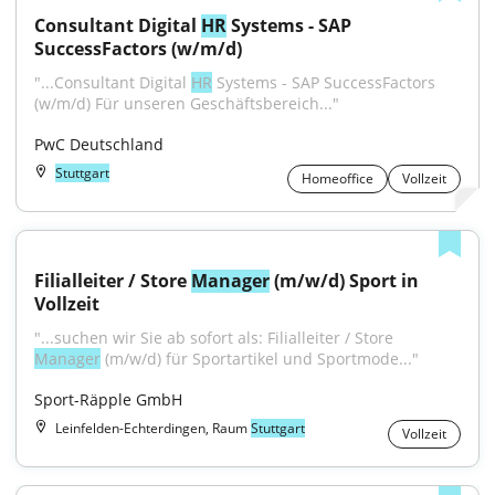
Consultant Digital 
HR
 Systems - SAP 
SuccessFactors (w/m/d)
"...Consultant Digital 
HR
 Systems - SAP SuccessFactors 
(w/m/d) Für unseren Geschäftsbereich..."
PwC Deutschland
Stuttgart
Homeoffice
Vollzeit
Filialleiter / Store 
Manager
 (m/w/d) Sport in 
Vollzeit
"...suchen wir Sie ab sofort als: Filialleiter / Store 
Manager
 (m/w/d) für Sportartikel und Sportmode..."
Sport-Räpple GmbH
Leinfelden-Echterdingen, Raum
Stuttgart
Vollzeit