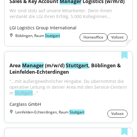
Sales & Key Account 
Manager
 Logistics (w/m/d)
Wir sind stolz auf unsere Mitarbeiter. Denn ihnen 
verdankt die LGI ihren Erfolg. 5.000 Kolleginnen...
LGI Logistics Group International
Böblingen, Raum
Stuttgart
Homeoffice
Vollzeit
Area 
Manager
 (m/w/d) 
Stuttgart
, Böblingen & 
Leinfelden-Echterdingen
"...mit außergewöhnlicher Hingabe. Du übernimmst die 
operative Leitung in deiner Area mit den Service-Centern 
in 
Stuttgart
..."
Carglass GmbH
Leinfelden-Echterdingen, Raum
Stuttgart
Vollzeit