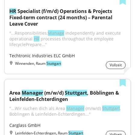
HR
 Specialist (f/m/d) Operations & Projects 
Fixed-term contract (24 months) – Parental 
Leave Cover
"...Responsibilities:
Manage
 independently and execute 
operational 
HR
 processes throughout the employee 
lifecyclePrepare..."
Techtronic Industries ELC GmbH
Winnenden, Raum
Stuttgart
Vollzeit
Area 
Manager
 (m/w/d) 
Stuttgart
, Böblingen & 
Leinfelden-Echterdingen
"...Wir suchen dich als Area 
Manager
 (m/w/d) 
Stuttgart
, 
Böblingen & Leinfelden-Echterdingen..."
Carglass GmbH
Leinfelden-Echterdingen, Raum
Stuttgart
Vollzeit