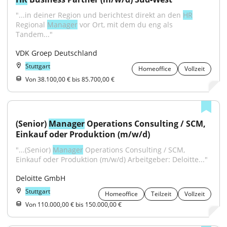
"...in deiner Region und berichtest direkt an den 
HR
Regional 
Manager
 vor Ort, mit dem du eng als 
Tandem..."
VDK Groep Deutschland
Stuttgart
Homeoffice
Vollzeit
Von 38.100,00 € bis 85.700,00 €
(Senior) 
Manager
 Operations Consulting / SCM, 
Einkauf oder Produktion (m/w/d)
"...(Senior) 
Manager
 Operations Consulting / SCM, 
Einkauf oder Produktion (m/w/d) Arbeitgeber: Deloitte..."
Deloitte GmbH
Stuttgart
Homeoffice
Teilzeit
Vollzeit
Von 110.000,00 € bis 150.000,00 €