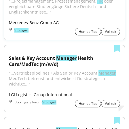
"...Projektmanagement, Prozessmanagement, 
HR
 oder 
vergleichbare Studiengänge Sichere Deutsch- und 
Englischkenntnisse..."
Mercedes-Benz Group AG
Stuttgart
Homeoffice
Vollzeit
Sales & Key Account 
Manager
 Health 
Care/MedTec (m/w/d)
"...Vertriebspipelines • Als Senior Key Account 
Manager
MedTech betreust und entwickelst Du strategisch 
wichtige..."
LGI Logistics Group International
Böblingen, Raum
Stuttgart
Homeoffice
Vollzeit