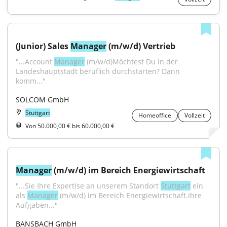
(Junior) Sales 
Manager
 (m/w/d) Vertrieb
"...Account 
Manager
 (m/w/d)Möchtest Du in der 
Landeshauptstadt beruflich durchstarten? Dann 
komm..."
SOLCOM GmbH
Stuttgart
Homeoffice
Vollzeit
Von 50.000,00 € bis 60.000,00 €
Manager
 (m/w/d) im Bereich Energiewirtschaft
"...Sie Ihre Expertise an unserem Standort 
Stuttgart
 ein 
als 
Manager
 (m/w/d) im Bereich Energiewirtschaft.Ihre 
Aufgaben..."
BANSBACH GmbH