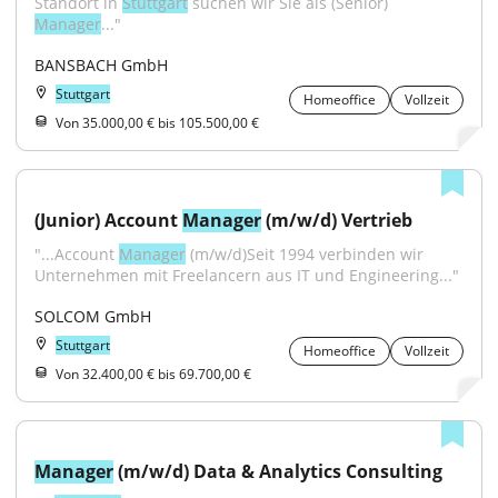
Standort in 
Stuttgart
 suchen wir Sie als (Senior) 
Manager
..."
BANSBACH GmbH
Stuttgart
Homeoffice
Vollzeit
Von 35.000,00 € bis 105.500,00 €
(Junior) Account 
Manager
 (m/w/d) Vertrieb
"...Account 
Manager
 (m/w/d)Seit 1994 verbinden wir 
Unternehmen mit Freelancern aus IT und Engineering..."
SOLCOM GmbH
Stuttgart
Homeoffice
Vollzeit
Von 32.400,00 € bis 69.700,00 €
Manager
 (m/w/d) Data & Analytics Consulting