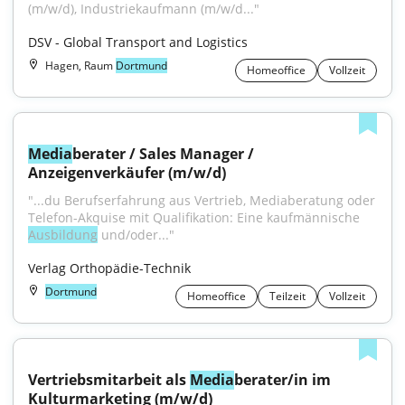
(m/w/d), Industriekaufmann (m/w/d..."
DSV - Global Transport and Logistics
Hagen, Raum
Dortmund
Homeoffice
Vollzeit
Media
berater / Sales Manager / 
Anzeigenverkäufer (m/w/d)
"...du Berufserfahrung aus Vertrieb, Mediaberatung oder 
Telefon-Akquise mit Qualifikation: Eine kaufmännische 
Ausbildung
 und/oder..."
Verlag Orthopädie-Technik
Dortmund
Homeoffice
Teilzeit
Vollzeit
Vertriebsmitarbeit als 
Media
berater/in im 
Kulturmarketing (m/w/d)