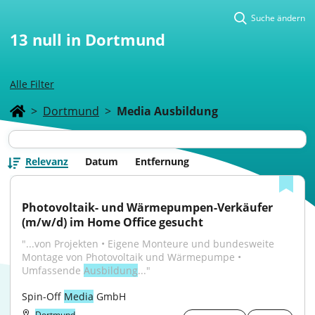
Suche ändern
13
null in Dortmund
Alle Filter
>
Dortmund
>
Media Ausbildung
Relevanz
Datum
Entfernung
Photovoltaik- und Wärmepumpen-Verkäufer 
(m/w/d) im Home Office gesucht
"...von Projekten • Eigene Monteure und bundesweite 
Montage von Photovoltaik und Wärmepumpe • 
Umfassende 
Ausbildung
..."
Spin-Off 
Media
 GmbH
Dortmund