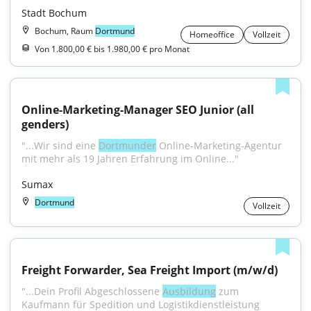
Stadt Bochum
Bochum, Raum
Dortmund
Homeoffice
Vollzeit
Von 1.800,00 € bis 1.980,00 € pro Monat
Online-Marketing-Manager SEO Junior (all 
genders)
"...Wir sind eine 
Dortmunder
 Online-Marketing-Agentur 
mit mehr als 19 Jahren Erfahrung im Online..."
Sumax
Dortmund
Vollzeit
Freight Forwarder, Sea Freight Import (m/w/d)
"...Dein Profil Abgeschlossene 
Ausbildung
 zum 
Kaufmann für Spedition und Logistikdienstleistung 