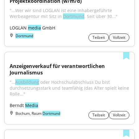
Projektkoordination (w/m/d)
"...Wer wir sind LOGLAN ist eine inhabergeführte 
Werbeagentur mit Sitz in 
Dortmund
. Seit über 30..."
LOGLAN 
media
 GmbH
Dortmund
Teilzeit
Vollzeit
Anzeigenverkauf für verantwortlichen 
Journalismus
"...
Ausbildung
 oder Hochschulabschluss Du bist 
durchsetzungsstark und teamfähig (das Alter spielt keine 
Rolle..."
Berndt 
Media
Bochum, Raum
Dortmund
Teilzeit
Vollzeit