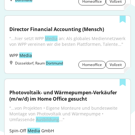
Homeoffice
Vollzeit
Director Financial Accounting (Mensch)
"...hier setzt WPP 
Media
 an: Als globales Mediennetzwerk 
von WPP vereinen wir die besten Plattformen, Talente..."
WPP 
Media
Düsseldorf, Raum
Dortmund
Homeoffice
Vollzeit
Photovoltaik- und Wärmepumpen-Verkäufer 
(m/w/d) im Home Office gesucht
"...von Projekten • Eigene Monteure und bundesweite 
Montage von Photovoltaik und Wärmepumpe • 
Umfassende 
Ausbildung
..."
Spin-Off 
Media
 GmbH