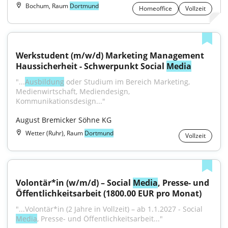
Bochum, Raum
Dortmund
Homeoffice
Vollzeit
Werkstudent (m/w/d) Marketing Management 
Haussicherheit - Schwerpunkt Social 
Media
"...
Ausbildung
 oder Studium im Bereich Marketing, 
Medienwirtschaft, Mediendesign, 
Kommunikationsdesign..."
August Bremicker Söhne KG
Wetter (Ruhr), Raum
Dortmund
Vollzeit
Volontär*in (w/m/d) – Social 
Media
, Presse- und 
Öffentlichkeitsarbeit (1800.00 EUR pro Monat)
"...Volontär*in (2 Jahre in Vollzeit) – ab 1.1.2027 - Social 
Media
, Presse- und Öffentlichkeitsarbeit..."