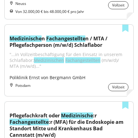
Neuss
Vollzeit
Von 32.000,00 € bis 48.000,00 € pro Jahr
Medizinische
n 
Fachangestellte
n / MTA / 
Pflegefachperson (m/w/d) Schlaflabor
"...in Vollzeitbeschäftigung für den Einsatz in unserem 
Schlaflabor:
Medizinischen
Fachangestellten
 (m/w/d)/ 
MTA (m/w/d)..."
Poliklinik Ernst von Bergmann GmbH
Potsdam
Vollzeit
Pflegefachkraft oder 
Medizinische
:r 
Fachangestellte
:r (MFA) für die Endoskopie am 
Standort Mitte und Krankenhaus Bad 
Cannstatt (m/w/d)