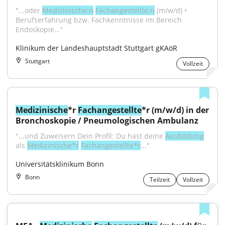
"...oder 
Medizinische:n
Fachangestellte:n
 (m/w/d) • 
Berufserfahrung bzw. Fachkenntnisse im Bereich 
Endoskopie..."
Klinikum der Landeshauptstadt Stuttgart gKAöR
Stuttgart
Vollzeit
Medizinische
*r 
Fachangestellte
*r (m/w/d) in der 
Bronchoskopie / Pneumologischen Ambulanz
"...und Zuweisern Dein Profil: Du hast deine 
Ausbildung
als 
Medizinische*r
Fachangestellte*r
..."
Universitätsklinikum Bonn
Bonn
Teilzeit
Vollzeit