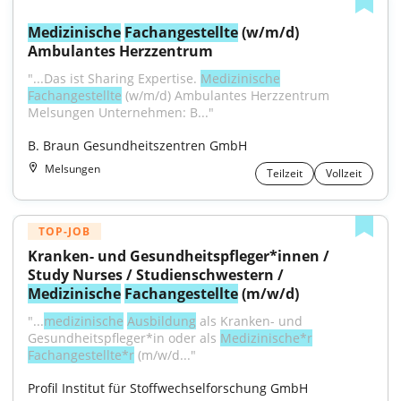
Medizinische
Fachangestellte
 (w/m/d) 
Ambulantes Herzzentrum
"...Das ist Sharing Expertise. 
Medizinische
Fachangestellte
 (w/m/d) Ambulantes Herzzentrum 
Melsungen Unternehmen: B..."
B. Braun Gesundheitszentren GmbH
Melsungen
Teilzeit
Vollzeit
TOP-JOB
Kranken- und Gesundheitspfleger*innen / 
Study Nurses / Studienschwestern / 
Medizinische
Fachangestellte
 (m/w/d)
"...
medizinische
Ausbildung
 als Kranken- und 
Gesundheitspfleger*in oder als 
Medizinische*r
Fachangestellte*r
 (m/w/d..."
Profil Institut für Stoffwechselforschung GmbH