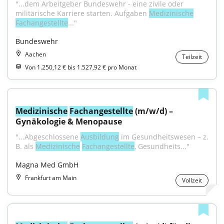
"...dem Arbeitgeber Bundeswehr - eine zivile oder 
militärische Karriere starten. Aufgaben 
Medizinische
Fachangestellte
..."
Bundeswehr
Aachen
Teilzeit
Von 1.250,12 € bis 1.527,92 € pro Monat
Medizinische
Fachangestellte
 (m/w/d) – 
Gynäkologie & Menopause
"...Abgeschlossene 
Ausbildung
 im Gesund­heits­wesen – z. 
B. als 
Medizinische
Fach­an­ge­stellte
, Gesundheits..."
Magna Med GmbH
Frankfurt am Main
Vollzeit