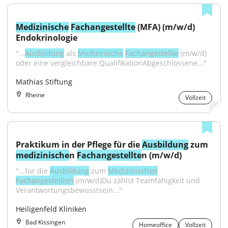
Medizinische
Fachangestellte
 (MFA) (m/w/d) 
Endokrinologie
"...
Ausbildung
 als 
Medizinische
Fachangestellte
 (m/w/d) 
oder eine vergleichbare QualifikationAbgeschlossene..."
Mathias Stiftung
Rheine
Vollzeit
Praktikum in der Pflege für die 
Ausbildung
 zum 
medizinische
n 
Fachangestellte
n (m/w/d)
"...für die 
Ausbildung
 zum 
Medizinischen
Fachangestellten
 (m/w/d)Du zählst Teamfähigkeit und 
Verantwortungsbewusstsein..."
Heiligenfeld Kliniken
Bad Kissingen
Homeoffice
Vollzeit