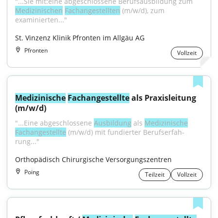
"...Sie mit:eine abgeschlossene Berufsausbildung zum 
Medizinischen
Fachangestellten
 (m/w/d), zum 
examinierten..."
St. Vinzenz Klinik Pfronten im Allgäu AG
Pfronten
Vollzeit
Medizinische
Fachangestellte
 als Praxisleitung 
(m/w/d)
"...Eine abgeschlossene 
Aus­bildung
 als 
Medizinische
Fach­an­ge­stellte
 (m/w/d) mit fundierter Berufs­er­fah­
rung..."
Orthopädisch Chirurgische Versorgungszentren
Poing
Teilzeit
Vollzeit