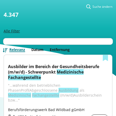
Suche ändern
4.347
Alle Filter
Relevanz
Datum
Entfernung
Ausbilder im Bereich der Gesundheitsberufe 
(m/w/d) - Schwerpunkt 
Medizinische
Fachangestellte
"...während den betrieblichen 
PhasenProfilAbgeschlossene 
Ausbildung
 als 
Medizinische
Fachangestellte
 (m/w/d)Ausbilderschein 
bzw..."
Berufsförderungswerk Bad Wildbad gGmbH