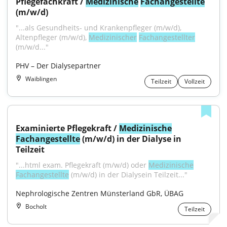
Pflegefachkraft / 
Medizinische
Fachangestellte
(m/w/d)
"...als Gesundheits- und Krankenpfleger (m/w/d), 
Altenpfleger (m/w/d), 
Medizinischer
Fachangestellter
(m/w/d..."
PHV – Der Dialysepartner
Waiblingen
Teilzeit
Vollzeit
Examinierte Pflegekraft / 
Medizinische
Fachangestellte
 (m/w/d) in der Dialyse in 
Teilzeit
"...html exam. Pflegekraft (m/w/d) oder 
Medizinische
Fachangestellte
 (m/w/d) in der Dialysein Teilzeit..."
Nephrologische Zentren Münsterland GbR, ÜBAG
Bocholt
Teilzeit