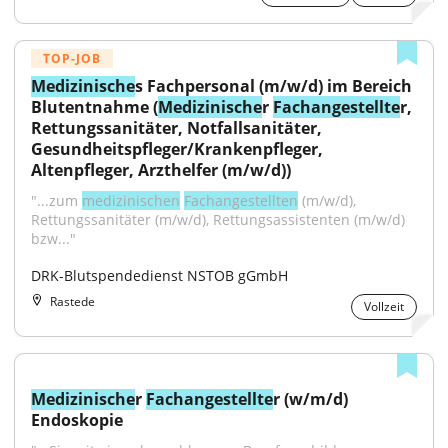
TOP-JOB
Medizinische
s Fachpersonal (m/w/d) im Bereich 
Blutentnahme (
Medizinische
r 
Fachangestellte
r, 
Rettungssanitäter, Notfallsanitäter, 
Gesundheitspfleger/Krankenpfleger, 
Altenpfleger, Arzthelfer (m/w/d))
"...zum 
medizinischen
Fachangestellten
 (m/w/d), 
Rettungssanitäter (m/w/d), Rettungsassistenten (m/w/d) 
bzw..."
DRK-Blutspendedienst NSTOB gGmbH
Rastede
Vollzeit
Medizinische
r 
Fachangestellte
r (w/m/d) 
Endoskopie