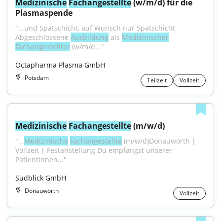
Medizinische
Fachangestellte
 (w/m/d) für die 
Plasmaspende
"...und Spätschicht, auf Wunsch nur Spätschicht 
Abgeschlossene 
Ausbildung
 als 
Medizinischer
Fachangestellter
 (w/m/d..."
Octapharma Plasma GmbH
Potsdam
Teilzeit
Vollzeit
Medizinische
Fachangestellte
 (m/w/d)
"...
Medizinische
Fachangestellte
 (m/w/d)Donauwörth | 
Vollzeit | Festanstellung Du empfängst unserer 
Patientinnen..."
Südblick GmbH
Donauwörth
Vollzeit