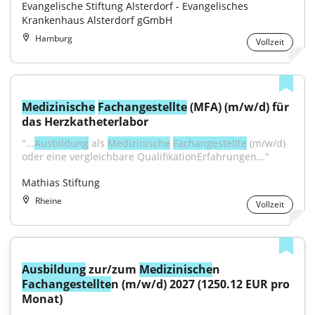
Evangelische Stiftung Alsterdorf - Evangelisches 
Krankenhaus Alsterdorf gGmbH
Hamburg
Vollzeit
Medizinische
Fachangestellte
 (MFA) (m/w/d) für 
das Herzkatheterlabor
"...
Ausbildung
 als 
Medizinische
Fachangestellte
 (m/w/d) 
oder eine vergleichbare QualifikationErfahrungen..."
Mathias Stiftung
Rheine
Vollzeit
Ausbildung
 zur/zum 
Medizinische
n 
Fachangestellte
n (m/w/d) 2027 (1250.12 EUR pro 
Monat)