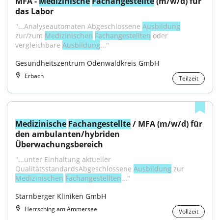
MFA - 
Medizinische
Fachangestellte
 (m/w/d) für 
das Labor
"...Analyseautomaten Abgeschlossene 
Ausbildung
zur/zum 
Medizinischen
Fachangestellten
 oder 
vergleichbare 
Ausbildung
..."
Gesundheitszentrum Odenwaldkreis GmbH
Erbach
Teilzeit
Medizinische
Fachangestellte
 / MFA (m/w/d) für 
den ambulanten/hybriden 
Überwachungsbereich
"...unter Einhaltung aktueller 
QualitätsstandardsAbgeschlossene 
Ausbildung
 zur 
Medizinischen
Fachangestellten
..."
Starnberger Kliniken GmbH
Herrsching am Ammersee
Vollzeit