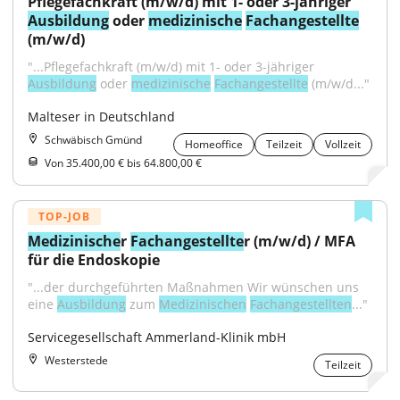
Pflegefachkraft (m/w/d) mit 1- oder 3-jähriger 
Ausbildung
 oder 
medizinische
Fachangestellte
(m/w/d)
"...Pflegefachkraft (m/w/d) mit 1- oder 3-jähriger 
Ausbildung
 oder 
medizinische
Fachangestellte
 (m/w/d..."
Malteser in Deutschland
Schwäbisch Gmünd
Homeoffice
Teilzeit
Vollzeit
Von 35.400,00 € bis 64.800,00 €
TOP-JOB
Medizinische
r 
Fachangestellte
r (m/w/d) / MFA 
für die Endoskopie
"...der durchgeführten Maßnahmen Wir wünschen uns 
eine 
Ausbildung
 zum 
Medizinischen
Fachangestellten
..."
Servicegesellschaft Ammerland-Klinik mbH
Westerstede
Teilzeit