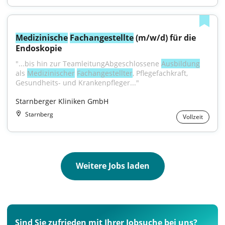
Medizinische
Fachangestellte
 (m/w/d) für die 
Endoskopie
"...bis hin zur TeamleitungAbgeschlossene 
Ausbildung
als 
Medizinischer
Fachangestellter
, Pflegefachkraft, 
Gesundheits- und Krankenpfleger..."
Starnberger Kliniken GmbH
Starnberg
Vollzeit
Weitere Jobs laden
Sind Sie zufrieden mit Ihrer Jobsuche bei uns?