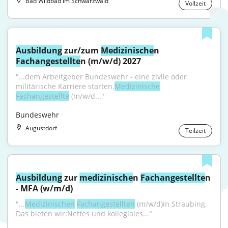
Bad Wildbad im Schwarzwald
Vollzeit
Ausbildung
 zur/zum 
Medizinische
n 
Fachangestellte
n (m/w/d) 2027
"...dem Arbeitgeber Bundeswehr - eine zivile oder 
militärische Karriere starten.
Medizinische
Fachangestellte
 (m/w/d..."
Bundeswehr
Augustdorf
Teilzeit
Ausbildung
 zur 
medizinische
n 
Fachangestellte
n 
- MFA (w/m/d)
"...
Medizinischen
Fachangestellten
 (m/w/d)in Straubing. 
Das bieten wir:Nettes und kollegiales..."