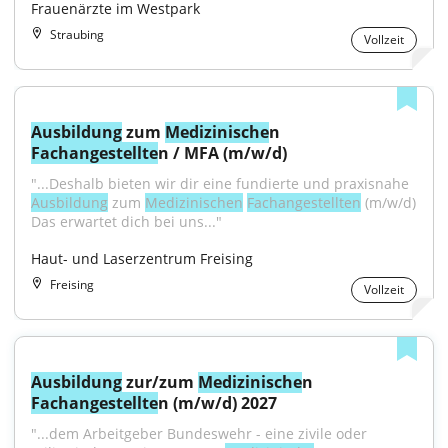
Frauenärzte im Westpark
Straubing
Vollzeit
Ausbildung
 zum 
Medizinische
n 
Fachangestellte
n / MFA (m/w/d)
"...Deshalb bieten wir dir eine fundierte und praxisnahe 
Ausbildung
 zum 
Medizinischen
Fachangestellten
 (m/w/d) 
Das erwartet dich bei uns..."
Haut- und Laserzentrum Freising
Freising
Vollzeit
Ausbildung
 zur/zum 
Medizinische
n 
Fachangestellte
n (m/w/d) 2027
"...dem Arbeitgeber Bundeswehr - eine zivile oder 