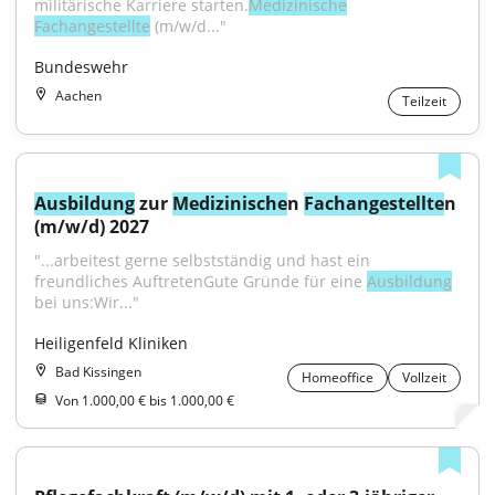
militärische Karriere starten.
Medizinische
Fachangestellte
 (m/w/d..."
Bundeswehr
Aachen
Teilzeit
Ausbildung
 zur 
Medizinische
n 
Fachangestellte
n 
(m/w/d) 2027
"...arbeitest gerne selbstständig und hast ein 
freundliches AuftretenGute Gründe für eine 
Ausbildung
bei uns:Wir..."
Heiligenfeld Kliniken
Bad Kissingen
Homeoffice
Vollzeit
Von 1.000,00 € bis 1.000,00 €