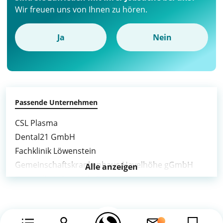
Wir freuen uns von Ihnen zu hören.
Ja
Nein
Passende Unternehmen
CSL Plasma
Dental21 GmbH
Fachklinik Löwenstein
Gemeinschaftskrankenhaus Havelhöhe gGmbH
Alle anzeigen
Gesundheit & soziale Dienste Karriere
GiG
Kirinus Health
Klinik Bavaria GmbH & Co. KG