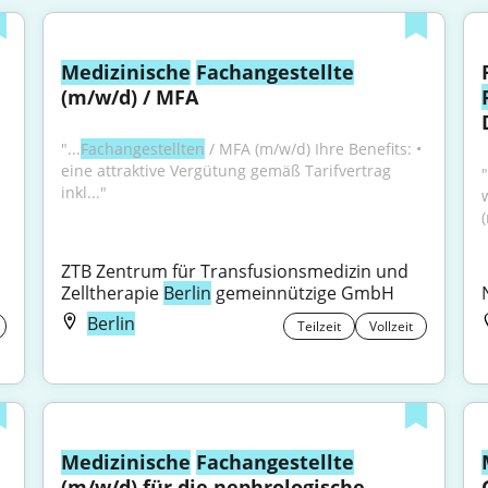
 
Medizinische
Fachangestellte
(m/w/d) / MFA
"...
Fachangestellten
 / MFA (m/w/d) Ihre Benefits: • 
eine attraktive Vergütung gemäß Tarifvertrag 
"
inkl..."
ZTB Zentrum für Transfusionsmedizin und 
Zelltherapie 
Berlin
 gemeinnützige GmbH
Berlin
Teilzeit
Vollzeit
Medizinische
Fachangestellte
(m/w/d) für die nephrologische 