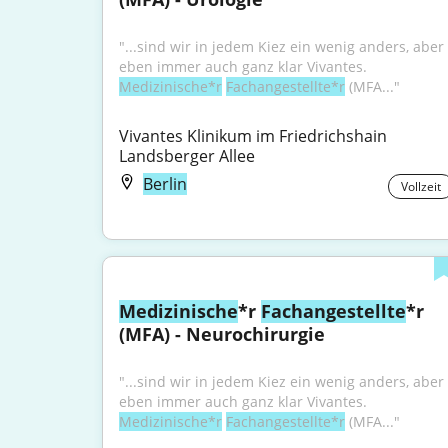
"...sind wir in jedem Kiez ein wenig anders, aber 
eben immer auch ganz klar Vivantes. 
Medizinische*r
Fachangestellte*r
 (MFA..."
Vivantes Klinikum im Friedrichshain 
Landsberger Allee
Berlin
Vollzeit
Medizinische
*r 
Fachangestellte
*r 
(MFA) - Neurochirurgie
"...sind wir in jedem Kiez ein wenig anders, aber 
eben immer auch ganz klar Vivantes. 
Medizinische*r
Fachangestellte*r
 (MFA..."