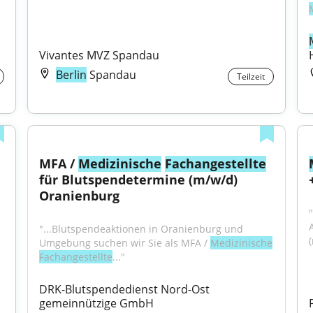
Vivantes MVZ Spandau
Berlin
Spandau
Teilzeit
MFA / 
Medizinische
Fachangestellte
für Blutspendetermine (m/w/d) 
Oranienburg
"...Blutspendeaktionen in Oranienburg und 
Umgebung suchen wir Sie als MFA / 
Medizinische
Fachangestellte
..."
DRK-Blutspendedienst Nord-Ost 
gemeinnützige GmbH