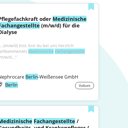
Pflegefachkraft oder 
Medizinische
Fachangestellte
 (m/w/d) für die 
Dialyse
...(m/w/d) bist, bist du bei uns herzlich 
willkommenAls 
Medizinische
Fachangestellte
(m/w/d..."
Nephrocare 
Berlin
-Weißensee GmbH
Berlin
Vollzeit
Medizinische
Fachangestellte
 / 
Gesundheits- und Krankenpfleger / 