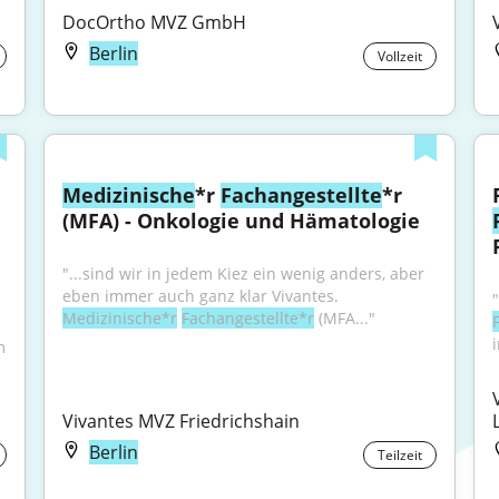
DocOrtho MVZ GmbH
Berlin
Vollzeit
Medizinische
*r 
Fachangestellte
*r 
(MFA) - Onkologie und Hämatologie
"...sind wir in jedem Kiez ein wenig anders, aber 
eben immer auch ganz klar Vivantes. 
Medizinische*r
Fachangestellte*r
 (MFA..."
i
 (m/w/d) in unserem 
Vivantes MVZ Friedrichshain
Berlin
Teilzeit