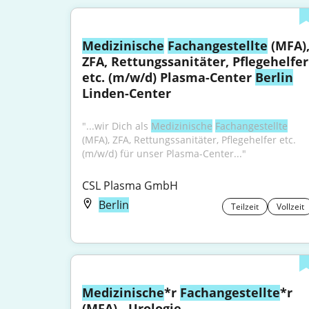
Medizinische
Fachangestellte
 (MFA),
ZFA, Rettungssanitäter, Pflegehelfer 
etc. (m/w/d) Plasma-Center 
Berlin
Linden-Center
"...wir Dich als 
Medizinische
Fachangestellte
(MFA), ZFA, Rettungssanitäter, Pflegehelfer etc. 
(m/w/d) für unser Plasma-Center..."
CSL Plasma GmbH
Berlin
Teilzeit
Vollzeit
Medizinische
*r 
Fachangestellte
*r 
(MFA) - Urologie