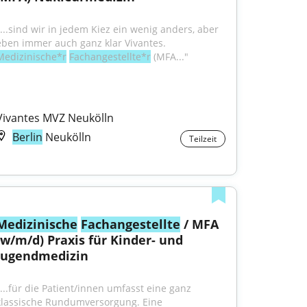
"...sind wir in jedem Kiez ein wenig anders, aber 
eben immer auch ganz klar Vivantes. 
Medizinische*r
Fachangestellte*r
 (MFA..."
Vivantes MVZ Neukölln
Berlin
Neukölln
Teilzeit
Medizinische
Fachangestellte
 / MFA 
(w/m/d) Praxis für Kinder- und 
Jugendmedizin
"...für die Patient/innen umfasst eine ganz 
klassische Rundumversorgung. Eine 