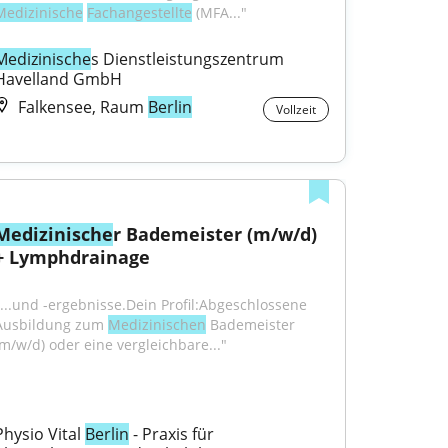
Medizinische
Fachangestellte
 (MFA..."
Medizinische
s Dienstleistungszentrum 
Havelland GmbH
Falkensee, Raum
Berlin
Vollzeit
Medizinische
r Bademeister (m/w/d) 
+ Lymphdrainage
"...und -ergebnisse.Dein Profil:Abgeschlossene 
Ausbildung zum 
Medizinischen
 Bademeister 
(m/w/d) oder eine vergleichbare..."
Physio Vital 
Berlin
 - Praxis für 