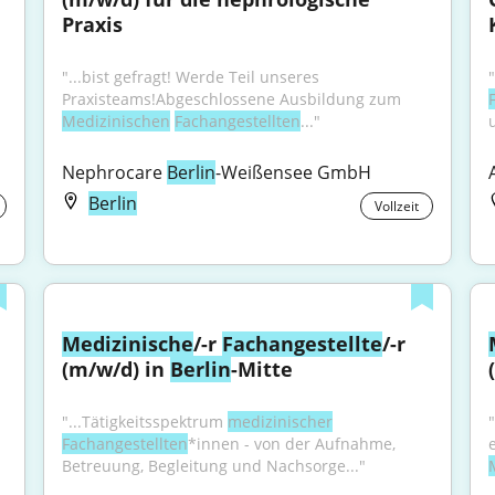
Praxis
"...bist gefragt! Werde Teil unseres 
Praxisteams!Abgeschlossene Ausbildung zum 
Medizinischen
Fachangestellten
..."
Nephrocare 
Berlin
-Weißensee GmbH
Berlin
Vollzeit
Medizinische
/-r 
Fachangestellte
/-r 
(m/w/d) in 
Berlin
-Mitte
"...Tätigkeitsspektrum 
medizinischer
Fachangestellten
*innen - von der Aufnahme, 
Betreuung, Begleitung und Nachsorge..."