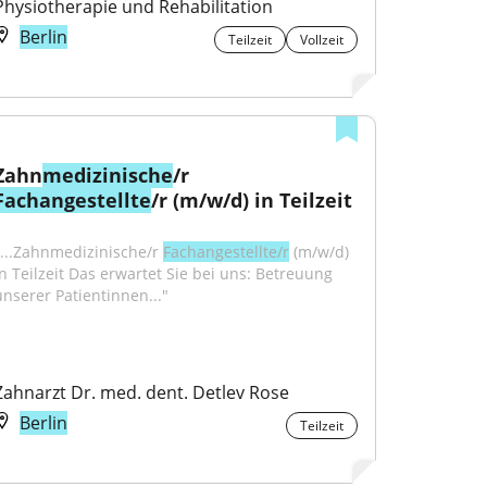
Physiotherapie und Rehabilitation
Berlin
Teilzeit
Vollzeit
Zahn
medizinische
/r 
Fachangestellte
/r (m/w/d) in Teilzeit
"...Zahnmedizinische/r 
Fachangestellte/r
 (m/w/d) 
in Teilzeit Das erwartet Sie bei uns: Betreuung 
unserer Patientinnen..."
Zahnarzt Dr. med. dent. Detlev Rose
Berlin
Teilzeit