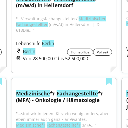
(m/w/d) in Hellersdorf
"...Verwaltungsfachangestellter/ 
Medizinischer
 
Fachangestellter
 (m/w/d) in Hellersdorf | ID: 
618Die..."
Lebenshilfe 
Berlin
Berlin
Homeoffice
Vollzeit
Von 28.500,00 € bis 52.600,00 €
Medizinische
*r 
Fachangestellte
*r 
(MFA) - Onkologie / Hämatologie
"...sind wir in jedem Kiez ein wenig anders, aber 
eben immer auch ganz klar Vivantes. 
Medizinische*r
Fachangestellte*r
 (MFA..."