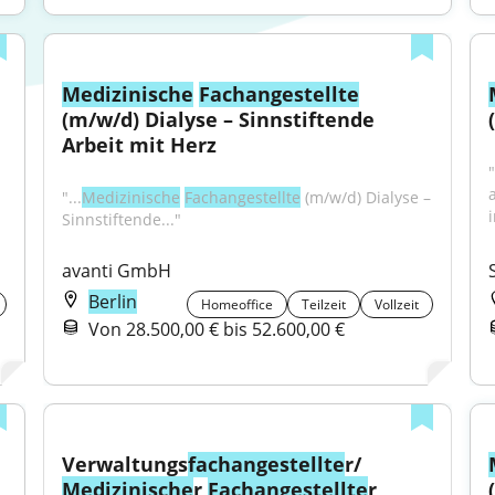
Medizinische
Fachangestellte
(m/w/d) Dialyse – Sinnstiftende 
Arbeit mit Herz
a
"...
Medizinische
Fachangestellte
 (m/w/d) Dialyse – 
i
Sinnstiftende..."
avanti GmbH
Berlin
Homeoffice
Teilzeit
Vollzeit
Von 28.500,00 € bis 52.600,00 €
Verwaltungs
fachangestellte
r/ 
Medizinische
r 
Fachangestellte
r 