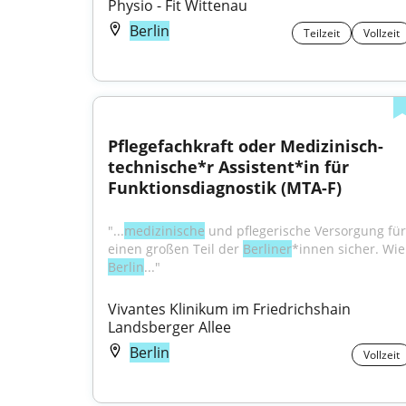
Physio - Fit Wittenau
Berlin
Teilzeit
Vollzeit
Pflegefachkraft oder Medizinisch-
technische*r Assistent*in für 
Funktionsdiagnostik (MTA-F)
"...
medizinische
 und pflegerische Versorgung für 
einen großen Teil der 
Berliner
*inn
Berlin
..."
Vivantes Klinikum im Friedrichshain 
Landsberger Allee
Berlin
Vollzeit