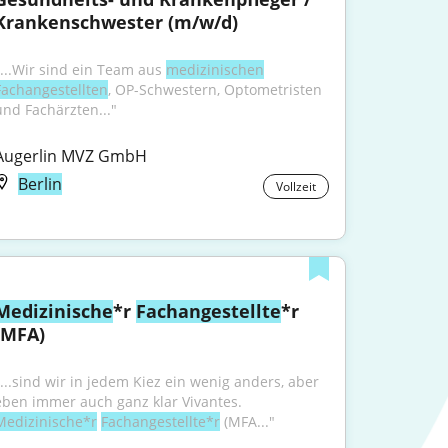
Krankenschwester (m/w/d)
"...Wir sind ein Team aus 
medizinischen
Fachangestellten
, OP-Schwestern, Optometristen 
und Fachärzten..."
Augerlin MVZ GmbH
Berlin
Vollzeit
Medizinische
*r 
Fachangestellte
*r 
(MFA)
"...sind wir in jedem Kiez ein wenig anders, aber 
eben immer auch ganz klar Vivantes. 
Medizinische*r
Fachangestellte*r
 (MFA..."