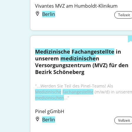
Vivantes MVZ am Humboldt-Klinikum
Berlin
Teilzeit
Medizinische
Fachangestellte
 in 
unserem 
medizinische
n 
Versorgungszentrum (MVZ) für den 
Bezirk Schöneberg
"...Werden Sie Teil des Pinel-Teams! Als 
Medizinische
Fachangestellte
medizinischen
..."
Pinel gGmbH
Berlin
Vollzeit