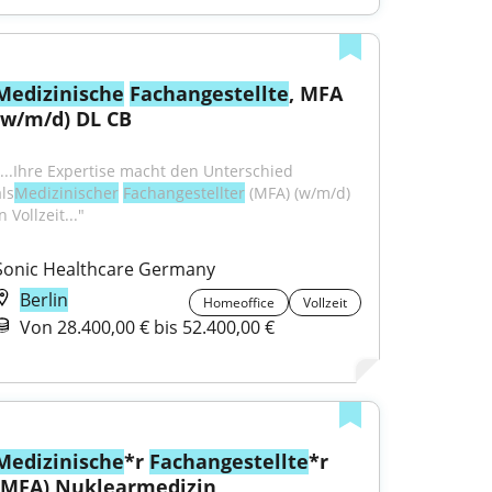
Medizinische
Fachangestellte
, MFA 
(w/m/d) DL CB
"...Ihre Expertise macht den Unterschied 
ls﻿﻿
Medizinischer
Fachangestellter
 (MFA) (w/m/d) 
n Vollzeit..."
Sonic Healthcare Germany
Berlin
Homeoffice
Vollzeit
Von 28.400,00 € bis 52.400,00 €
Medizinische
*r 
Fachangestellte
*r 
(MFA) Nuklearmedizin