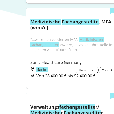
Medizinische
Fachangestellte
, MFA 
(w/m/d)
"...wir einen versierten MFA, 
Medizinischen
Fachangestellten
 (w/m/d) in Vollzeit Ihre Rolle im 
täglichen AblaufDurchführung..."
Sonic Healthcare Germany
Berlin
Homeoffice
Vollzeit
Von 28.400,00 € bis 52.400,00 €
Verwaltungs
fachangestellte
r/ 
Medizinische
r 
Fachangestellte
r 