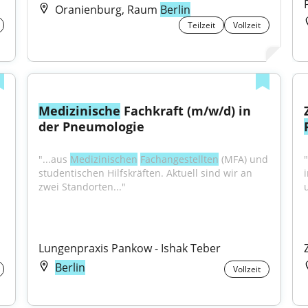
Oranienburg, Raum
Berlin
Teilzeit
Vollzeit
Medizinische
 Fachkraft (m/w/d) in 
der Pneumologie
"...aus 
Medizinischen
Fachangestellten
 (MFA) und 
studentischen Hilfskräften. Aktuell sind wir an 
zwei Standorten..."
en sicher. Wie 
Lungenpraxis Pankow - Ishak Teber
Berlin
Vollzeit