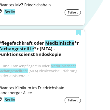
Vivantes MVZ Friedrichshain
Berlin
Teilzeit
Pflegefachkraft oder 
Medizinische
*r 
Fachangestellte
*r (MFA) - 
Funktionsdienst Endoskopie
"...und Krankenpfleger*in oder 
Medizinische*r
Fachangestellte*r
 (MFA) Idealerweise Erfahrung 
n der Assistenz..."
Vivantes Klinikum im Friedrichshain 
Landsberger Allee
Berlin
Teilzeit