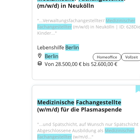
(m/w/d) in Neukölln
"...Verwaltungsfachangestellter/ 
Medizinischer
Fachangestellter
 (m/w/d) in Neukölln | ID: 628Die
Kinder..."
Lebenshilfe 
Berlin
Berlin
Homeoffice
Vollzeit
Von 28.500,00 € bis 52.600,00 €
Medizinische
Fachangestellte
(w/m/d) für die Plasmaspende
"...und Spätschicht, auf Wunsch nur Spätschicht 
Abgeschlossene Ausbildung als 
Medizinischer
Fachangestellter
 (w/m/d..."