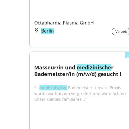
Octapharma Plasma GmbH
Berlin
Vollzeit
Masseur/in und 
medizinische
r 
Bademeister/in (m/w/d) gesucht !
"...
medizinischer
 Bademeister. Unsere Praxis 
wurde vor Kurzem vergrößert und wir möchten 
unser kleines, familiäres..."