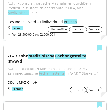
"...funktionsdiagnostische Maßnahmen durchDein 
Profil:du bist staatlich anerkannte /r MFA, also 
Medizinische
 /r..."
Gesundheit Nord – Klinikverbund 
Bremen
Bremen
Homeoffice
Teilzeit
Vollzeit
Von 28.500,00 € bis 52.600,00 €
ZFA / Zahn
medizinische
Fachangestellte
(m/w/d)
"...HIER BEWERBEN Kommen Sie zu uns als ZFA / 
Zahnmedizinische 
Fachangestellte
 (m/w/d) * Starker..."
DDent MVZ GmbH
Bremen
Teilzeit
Vollzeit