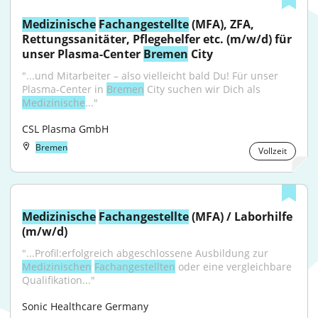
Medizinische
Fachangestellte
 (MFA), ZFA, 
Rettungssanitäter, Pflegehelfer etc. (m/w/d) für 
unser Plasma-Center 
Bremen
 City
"...und Mitarbeiter – also vielleicht bald Du! Für unser 
Plasma-Center in 
Bremen
 City suchen wir Dich als 
Medizinische
..."
CSL Plasma GmbH
Bremen
Vollzeit
Medizinische
Fachangestellte
 (MFA) / Laborhilfe 
(m/w/d)
"...Profil:erfolgreich abgeschlossene Ausbildung zur 
Medizinischen
Fachangestellten
 oder eine vergleichbare 
Qualifikation..."
Sonic Healthcare Germany