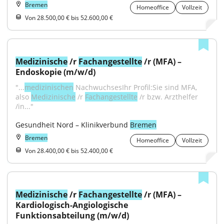
Bremen
Homeoffice
Vollzeit
Von 28.500,00 € bis 52.600,00 €
Medizinische
 /r 
Fachangestellte
 /r (MFA) – 
Endoskopie (m/w/d)
"...
medizinischen
 NachwuchsesIhr Profil:Sie sind MFA, 
also 
Medizinische
 /r 
Fachangestellte
 /r bzw. Arzthelfer 
/in..."
Gesundheit Nord – Klinikverbund 
Bremen
Bremen
Homeoffice
Vollzeit
Von 28.400,00 € bis 52.400,00 €
Medizinische
 /r 
Fachangestellte
 /r (MFA) – 
Kardiologisch-Angiologische 
Funktionsabteilung (m/w/d)