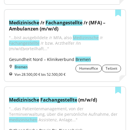
Medizinische
 /r 
Fachangestellte
 /r (MFA) – 
Ambulanzen (m/w/d)
"...bist ausgebildete /r MFA, also 
Medizinische
 /r 
Fachangestellte
 /r bzw. Arzthelfer /in 
(m/w/d)vorteilhaft..."
Gesundheit Nord – Klinikverbund 
Bremen
Bremen
Homeoffice
Teilzeit
Von 28.500,00 € bis 52.500,00 €
Medizinische
Fachangestellte
 (m/w/d)
"...das Patientenmanagement, von der 
Terminverwaltung, über die persönliche Aufnahme, der 
medizinischen
 Assistenz, Anlage..."