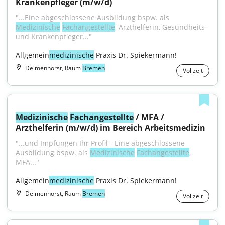
Krankenpfleger (m/w/d)
"...Eine abgeschlossene Ausbildung bspw. als 
Medizinische
Fachangestellte
, Arzthelferin, Gesundheits- 
und Krankenpfleger..."
Allgemein
medizinische
 Praxis Dr. Spiekermann!
Delmenhorst, Raum
Bremen
Vollzeit
Medizinische
Fachangestellte
 / MFA / 
Arzthelferin (m/w/d) im Bereich Arbeitsmedizin
"...und Impfungen Ihr Profil - Eine abgeschlossene 
Ausbildung bspw. als 
Medizinische
Fachangestellte
, 
MFA..."
Allgemein
medizinische
 Praxis Dr. Spiekermann!
Delmenhorst, Raum
Bremen
Vollzeit