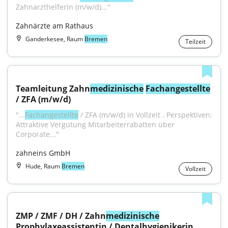
Zahnarzthelferin (m/w/d)..."
Zahnärzte am Rathaus
Ganderkesee, Raum
Bremen
Teilzeit
Teamleitung Zahn
medizinische
Fachangestellte
/ ZFA (m/w/d)
"...
Fachangestellte
 / ZFA (m/w/d) in Vollzeit . Perspektiven: 
Attraktive Vergütung Mitarbeiterrabatten über 
Corporate..."
zahneins GmbH
Hude, Raum
Bremen
Vollzeit
ZMP / ZMF / DH / Zahn
medizinische
Prophylaxeassistentin / Dentalhygienikerin 