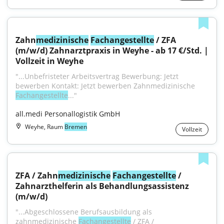
Zahn
medizinische
Fachangestellte
 / ZFA 
(m/w/d) Zahnarztpraxis in Weyhe - ab 17 €/Std. | 
Vollzeit in Weyhe
"...Unbefristeter Arbeitsvertrag Bewerbung: Jetzt 
bewerben Kontakt: Jetzt bewerben Zahnmedizinische 
Fachangestellte
..."
all.medi Personallogistik GmbH
Weyhe, Raum
Bremen
Vollzeit
ZFA / Zahn
medizinische
Fachangestellte
 / 
Zahnarzthelferin als Behandlungsassistenz 
(m/w/d)
"...Abgeschlossene Berufsausbildung als 
zahnmedizinische 
Fachangestellte
 / ZFA / 