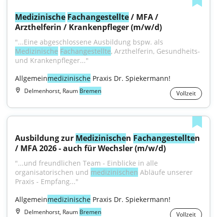
Medizinische
Fachangestellte
 / MFA / 
Arzthelferin / Krankenpfleger (m/w/d)
"...Eine abgeschlossene Ausbildung bspw. als 
Medizinische
Fachangestellte
, Arzthelferin, Gesundheits- 
und Krankenpfleger..."
Allgemein
medizinische
 Praxis Dr. Spiekermann!
Delmenhorst, Raum
Bremen
Vollzeit
Ausbildung zur 
Medizinische
n 
Fachangestellte
n 
/ MFA 2026 - auch für Wechsler (m/w/d)
"...und freundlichen Team - Einblicke in alle 
organisatorischen und 
medizinischen
 Abläufe unserer 
Praxis - Empfang..."
Allgemein
medizinische
 Praxis Dr. Spiekermann!
Delmenhorst, Raum
Bremen
Vollzeit