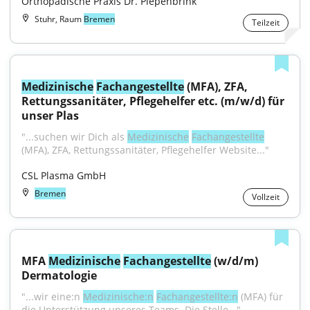
Orthopädische Praxis Dr. Piepenbrink
Stuhr, Raum
Bremen
Teilzeit
Medizinische
Fachangestellte
 (MFA), ZFA, 
Rettungssanitäter, Pflegehelfer etc. (m/w/d) für 
unser Plas
"...suchen wir Dich als 
Medizinische
Fachangestellte
(MFA), ZFA, Rettungssanitäter, Pflegehelfer Website..."
CSL Plasma GmbH
Bremen
Vollzeit
MFA 
Medizinische
Fachangestellte
 (w/d/m) 
Dermatologie
"...wir eine:n 
Medizinische:n
Fachangestellte:n
 (MFA) für 
die Unterstützung unseres Teams. Die Stelle..."