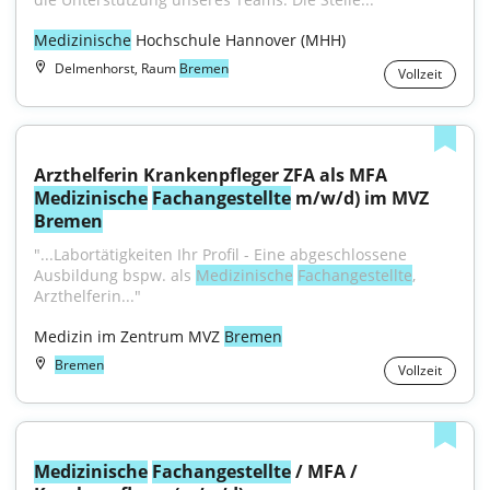
Medizinische
 Hochschule Hannover (MHH)
Delmenhorst, Raum
Bremen
Vollzeit
Arzthelferin Krankenpfleger ZFA als MFA 
Medizinische
Fachangestellte
 m/w/d) im MVZ 
Bremen
"...Labortätigkeiten Ihr Profil - Eine abgeschlossene 
Ausbildung bspw. als 
Medizinische
Fachangestellte
, 
Arzthelferin..."
Medizin im Zentrum MVZ 
Bremen
Bremen
Vollzeit
Medizinische
Fachangestellte
 / MFA / 