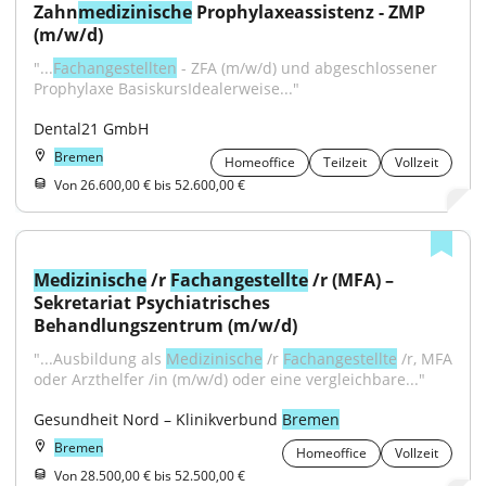
Zahn
medizinische
 Prophylaxeassistenz - ZMP 
(m/w/d)
"...
Fachangestellten
 - ZFA (m/w/d) und abgeschlossener 
Prophylaxe BasiskursIdealerweise..."
Dental21 GmbH
Bremen
Homeoffice
Teilzeit
Vollzeit
Von 26.600,00 € bis 52.600,00 €
Medizinische
 /r 
Fachangestellte
 /r (MFA) – 
Sekretariat Psychiatrisches 
Behandlungszentrum (m/w/d)
"...Ausbildung als 
Medizinische
 /r 
Fachangestellte
 /r, MFA 
oder Arzthelfer /in (m/w/d) oder eine vergleichbare..."
Gesundheit Nord – Klinikverbund 
Bremen
Bremen
Homeoffice
Vollzeit
Von 28.500,00 € bis 52.500,00 €