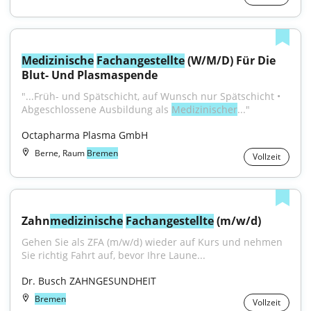
Medizinische
Fachangestellte
 (W/M/D) Für Die 
Blut- Und Plasmaspende
"...Früh- und Spätschicht, auf Wunsch nur Spätschicht • 
Abgeschlossene Ausbildung als 
Medizinischer
..."
Octapharma Plasma GmbH
Berne, Raum
Bremen
Vollzeit
Zahn
medizinische
Fachangestellte
 (m/w/d)
Gehen Sie als ZFA (m/w/d) wieder auf Kurs und nehmen 
Sie richtig Fahrt auf, bevor Ihre Laune...
Dr. Busch ZAHNGESUNDHEIT
Bremen
Vollzeit