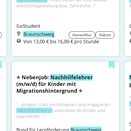
Arbeitszeitgestaltung bzw. Zahlreiche..."
GoStudent
Braunschweig
Homeoffice
Vollzeit
Von 13,00 € bis 16,00 € pro Stunde
⭐ Nebenjob: 
Nachhilfelehrer
(m/w/d) für Kinder mit 
Migrationshintergrund ⭐
"...prägen? ⚡️ Als einfühlsame:r und engagierte:r 
Nachhilfelehrer:in
 unterstützt du Kinder und 
Jugendliche..."
Bund für Lernförderung 
Braunschweig