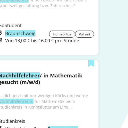
Arbeitszeitgestaltung bzw. Zahlreiche..."
GoStudent
Braunschweig
Homeoffice
Vollzeit
Von 13,00 € bis 16,00 € pro Stunde
Nachhilfelehrer
/-in Mathematik 
gesucht (m/w/d)
"...dich jetzt mit nur wenigen Klicks und werde 
Nachhilfelehrer:in
 für Mathematik beim 
Studienkreis in Königslutter am Elm!..."
Studienkreis