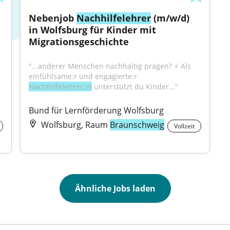
Nebenjob 
Nachhilfelehrer
 (m/w/d) 
in Wolfsburg für Kinder mit 
Migrationsgeschichte
"...anderer Menschen nachhaltig prägen? ⚡️ Als 
einfühlsame:r und engagierte:r 
Nachhilfelehrer:in
 unterstützt du Kinder..."
Bund für Lernförderung Wolfsburg
Wolfsburg, Raum
Braunschweig
Vollzeit
Ähnliche Jobs laden