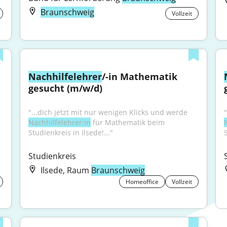
Braunschweig
Vollzeit
Nachhilfelehrer
/-in Mathematik 
gesucht (m/w/d)
"...dich jetzt mit nur wenigen Klicks und werde 
Nachhilfelehrer:in
 für Mathematik beim 
Studienkreis in Ilsede!..."
Studienkreis
Ilsede, Raum
Braunschweig
Homeoffice
Vollzeit