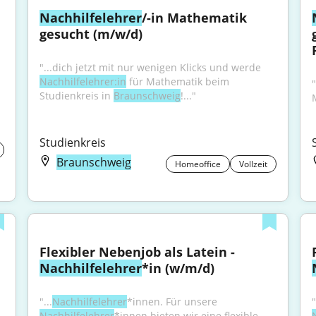
Nachhilfelehrer
/-in Mathematik 
gesucht (m/w/d)
"...dich jetzt mit nur wenigen Klicks und werde 
Nachhilfelehrer:in
 für Mathematik beim 
Studienkreis in 
Braunschweig
!..."
Studienkreis
Braunschweig
Homeoffice
Vollzeit
Flexibler Nebenjob als Latein - 
Nachhilfelehrer
*in (w/m/d)
"...
Nachhilfelehrer
*innen. Für unsere 
"
Nachhilfelehrer
*innen bieten wir eine flexible 