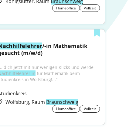
Königslutter, Raum
Braunschweig
Homeoffice
Vollzeit
Nachhilfelehrer
/-in Mathematik 
gesucht (m/w/d)
"...dich jetzt mit nur wenigen Klicks und werde 
Nachhilfelehrer:in
 für Mathematik beim 
Studienkreis in Wolfsburg!..."
Studienkreis
Wolfsburg, Raum
Braunschweig
Homeoffice
Vollzeit