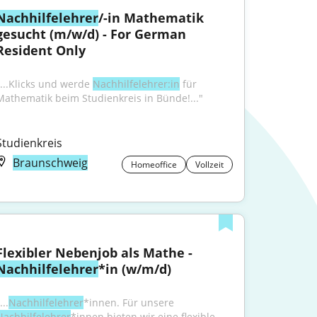
Nachhilfelehrer
/-in Mathematik 
gesucht (m/w/d) - For German 
Resident Only
"...Klicks und werde 
Nachhilfelehrer:in
 für 
Mathematik beim Studienkreis in Bünde!..."
Studienkreis
Braunschweig
Homeoffice
Vollzeit
Flexibler Nebenjob als Mathe - 
Nachhilfelehrer
*in (w/m/d)
...
Nachhilfelehrer
*innen. Für unsere 
Nachhilfelehrer
*innen bieten wir eine flexible 