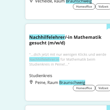
Vechelde, Raum
Braunschweig
Homeoffice
Vollzeit
Nachhilfelehrer
/-in Mathematik 
gesucht (m/w/d)
"...dich jetzt mit nur wenigen Klicks und werde 
Nachhilfelehrer:in
 für Mathematik beim 
Studienkreis in Peine!..."
Studienkreis
Peine, Raum
Braunschweig
Homeoffice
Vollzeit