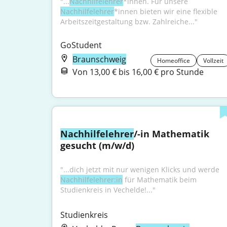
"...
Nachhilfelehrer
*innen. Für unsere 
Nachhilfelehrer
*innen bieten wir eine flexible 
Arbeitszeitgestaltung bzw. Zahlreiche..."
GoStudent
Braunschweig
Homeoffice
Vollzeit
Von 13,00 € bis 16,00 € pro Stunde
Nachhilfelehrer
/-in Mathematik 
gesucht (m/w/d)
"...dich jetzt mit nur wenigen Klicks und werde 
Nachhilfelehrer:in
 für Mathematik beim 
Studienkreis in Vechelde!..."
Studienkreis