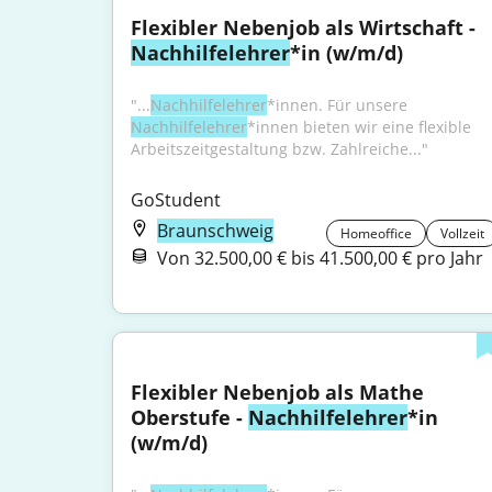
Flexibler Nebenjob als Wirtschaft - 
Nachhilfelehrer
*in (w/m/d)
"...
Nachhilfelehrer
*innen. Für unsere 
Nachhilfelehrer
*innen bieten wir eine flexible 
Arbeitszeitgestaltung bzw. Zahlreiche..."
GoStudent
Braunschweig
Homeoffice
Vollzeit
Von 32.500,00 € bis 41.500,00 € pro Jahr
Flexibler Nebenjob als Mathe 
Oberstufe - 
Nachhilfelehrer
*in 
(w/m/d)