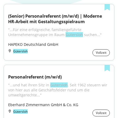
(Senior) Personalreferent (m/w/d) | Moderne 
HR-Arbeit mit Gestaltungsspielraum
"...Für eine erfolgreiche, familiengeführte 
Unternehmensgruppe im Raum 
Gütersloh
 suchen..."
HAPEKO Deutschland GmbH
Gütersloh
Vollzeit
Personalreferent (m/w/d)
"...und hat ihren Sitz in 
Gütersloh
. Seit 1962 steuern wir 
von hier aus alle Geschäftsfelder rund um die 
umweltgerechte..."
Eberhard Zimmermann GmbH & Co. KG
Gütersloh
Vollzeit