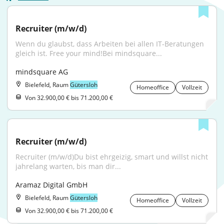
Recruiter (m/w/d)
Wenn du glaubst, dass Arbeiten bei allen IT-Beratungen 
gleich ist. Free your mind!Bei mindsquare...
mindsquare AG
Bielefeld, Raum
Gütersloh
Homeoffice
Vollzeit
Von 32.900,00 € bis 71.200,00 €
Recruiter (m/w/d)
Recruiter (m/w/d)Du bist ehrgeizig, smart und willst nicht 
jahrelang warten, bis man dir...
Aramaz Digital GmbH
Bielefeld, Raum
Gütersloh
Homeoffice
Vollzeit
Von 32.900,00 € bis 71.200,00 €