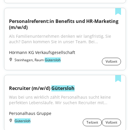
Personalreferent:in Benefits und HR-Marketing 
(m/w/d)
Als Familienunternehmen denken wir langfristig, Sie 
auch? Dann kommen Sie in unser Team. Bei...
Hörmann KG Verkaufsgesellschaft
Steinhagen, Raum
Gütersloh
Vollzeit
Recruiter (m/w/d) 
Gütersloh
Was bei uns wirklich zählt Personalhaus sucht keine 
perfekten Lebensläufe. Wir suchen Recruiter mit...
Personalhaus Gruppe
Gütersloh
Teilzeit
Vollzeit