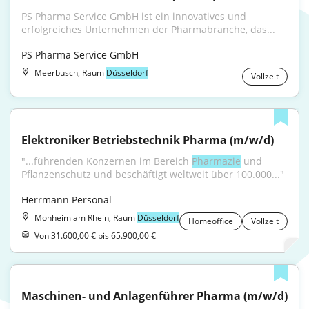
PS Pharma Service GmbH ist ein innovatives und 
erfolgreiches Unternehmen der Pharmabranche, das...
PS Pharma Service GmbH
Meerbusch, Raum
Düsseldorf
Vollzeit
Elektroniker Betriebstechnik Pharma (m/w/d)
"...führenden Konzernen im Bereich 
Pharmazie
 und 
Pflanzenschutz und beschäftigt weltweit über 100.000..."
Herrmann Personal
Monheim am Rhein, Raum
Düsseldorf
Homeoffice
Vollzeit
Von 31.600,00 € bis 65.900,00 €
Maschinen- und Anlagenführer Pharma (m/w/d)