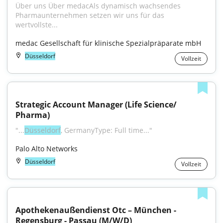
Über uns Über medacAls dynamisch wachsendes 
Pharmaunternehmen setzen wir uns für das 
wertvollste...
medac Gesellschaft für klinische Spezialpräparate mbH
Düsseldorf
Vollzeit
Strategic Account Manager (Life Science/ 
Pharma)
"...
Düsseldorf
, GermanyType: Full time..."
Palo Alto Networks
Düsseldorf
Vollzeit
Apothekenaußendienst Otc – München - 
Regensburg - Passau (M/W/D)