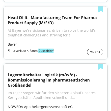
Head Of It - Manufacturing Team For Pharma 
Product Supply (M/F/D)
At Bayer we're visionaries, driven to solve the world's 
toughest challenges and striving for a...
Bayer
Leverkusen, Raum
Düsseldorf
Vollzeit
Lagermitarbeiter Logistik (m/w/d) - 
Kommissionierung im pharmazeutischen 
Großhandel
Im Lager sorgen wir für den sicheren Ablauf unseres 
Kerngeschäfts: Apotheken schnell und...
NOWEDA Apothekergenossenschaft eG