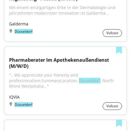
Mit einem einzigartigen Erbe in der Dermatologie und 
Jahrzehnten modernster Innovation ist Galderma...
Galderma
Düsseldorf
Vollzeit
Pharmaberater Im Apothekenaußendienst 
(M/W/D)
"...We appreciate your honesty and 
professionalism.SummaryLocation: 
Düsseldorf
, North 
Rhine Westphalia..."
IQVIA
Düsseldorf
Vollzeit