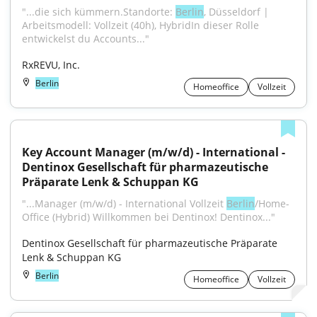
"...die sich kümmern.Standorte: 
Berlin
, Düsseldorf | 
Arbeitsmodell: Vollzeit (40h), HybridIn dieser Rolle 
entwickelst du Accounts..."
RxREVU, Inc.
Berlin
Homeoffice
Vollzeit
Key Account Manager (m/w/d) - International - 
Dentinox Gesellschaft für pharmazeutische 
Präparate Lenk & Schuppan KG
"...Manager (m/w/d) - International Vollzeit 
Berlin
/Home-
Office (Hybrid) Willkommen bei Dentinox! Dentinox..."
Dentinox Gesellschaft für pharmazeutische Präparate 
Lenk & Schuppan KG
Berlin
Homeoffice
Vollzeit