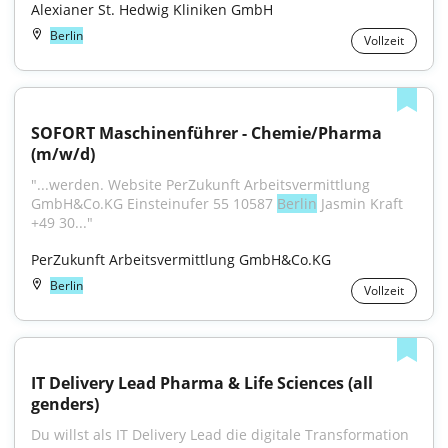
Alexianer St. Hedwig Kliniken GmbH
Berlin
Vollzeit
SOFORT Maschinenführer - Chemie/Pharma 
(m/w/d)
"...werden. Website PerZukunft Arbeitsvermittlung 
GmbH&Co.KG Einsteinufer 55 10587 
Berlin
 Jasmin Kraft 
+49 30..."
PerZukunft Arbeitsvermittlung GmbH&Co.KG
Berlin
Vollzeit
IT Delivery Lead Pharma & Life Sciences (all 
genders)
Du willst als IT Delivery Lead die digitale Transformation 