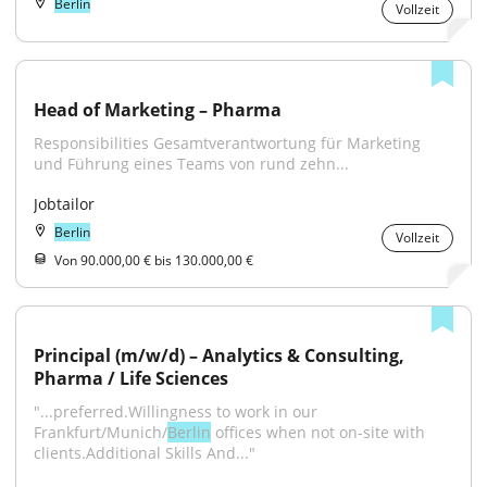
Berlin
Vollzeit
Head of Marketing – Pharma
Responsibilities Gesamtverantwortung für Marketing 
und Führung eines Teams von rund zehn...
Jobtailor
Berlin
Vollzeit
Von 90.000,00 € bis 130.000,00 €
Principal (m/w/d) – Analytics & Consulting, 
Pharma / Life Sciences
"...preferred.Willingness to work in our 
Frankfurt/Munich/
Berlin
 offices when not on-site with 
clients.Additional Skills And..."