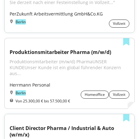
Sie derzeit nach einer Festeinstellung in Vollzeit..."
PerZukunft Arbeitsvermittlung GmbH&Co.KG
Berlin
Vollzeit
Produktionsmitarbeiter Pharma (m/w/d)
Produktionsmitarbeiter (m/w/d) PharmaUNSER 
KUNDEUnser Kunde ist ein global führender Konzern 
aus...
Herrmann Personal
Berlin
Homeoffice
Vollzeit
Von 25.300,00 € bis 57.500,00 €
Client Director Pharma / Industrial & Auto 
(w/m/x)