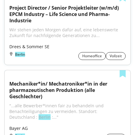
Project Director / Senior Projektleiter (w/m/d) 
EPCM Industry – Life Science und Pharma-
Industrie
Wir stehen jeden Morgen dafür auf, eine lebenswerte 
Zukunft für nachfolgende Generationen zu...
Drees & Sommer SE
Berlin
Homeoffice
Vollzeit
Mechaniker*in/ Mechatroniker*in in der 
pharmazeutischen Produktion (alle 
Geschlechter)
"...alle Bewerber*innen fair zu behandeln und 
Benachteiligungen zu vermeiden. Standort: ​​ ​ 
Deutschland : 
Berlin
 :..."
Bayer AG