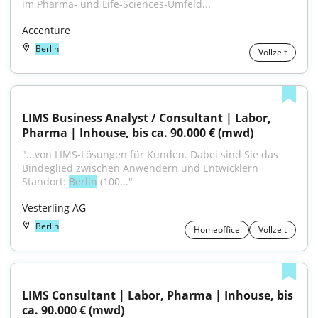
im Pharma‑ und Life‑Sciences‑Umfeld...
Accenture
Berlin
Vollzeit
LIMS Business Analyst / Consultant | Labor, 
Pharma | Inhouse, bis ca. 90.000 € (mwd)
"...von LIMS-Lösungen für Kunden. Dabei sind Sie das 
Bindeglied zwischen Anwendern und Entwicklern 
Standort: 
Berlin
 (100..."
Vesterling AG
Berlin
Homeoffice
Vollzeit
LIMS Consultant | Labor, Pharma | Inhouse, bis 
ca. 90.000 € (mwd)