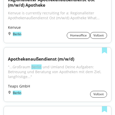
(m/w/d) Apotheke
Kenvue is currently recruiting for a: Regionalleiter 
Apothekenaußendienst Ost (m/w/d) Apotheke What...
Kenvue
Berlin
Homeoffice
Vollzeit
Apothekenaußendienst (m/w/d)
"...Großraum 
Berlin
 und Umland Deine Aufgaben: 
Betreuung und Beratung von Apotheken mit dem Ziel, 
langfristige..."
Teaps GmbH
Berlin
Vollzeit