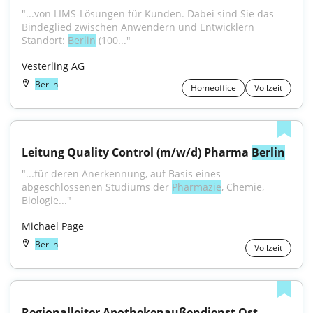
"...von LIMS-Lösungen für Kunden. Dabei sind Sie das 
Bindeglied zwischen Anwendern und Entwicklern 
Standort: 
Berlin
 (100..."
Vesterling AG
Berlin
Homeoffice
Vollzeit
Leitung Quality Control (m/w/d) Pharma 
Berlin
"...für deren Anerkennung, auf Basis eines 
abgeschlossenen Studiums der 
Pharmazie
, Chemie, 
Biologie..."
Michael Page
Berlin
Vollzeit
Regionalleiter Apothekenaußendienst Ost 