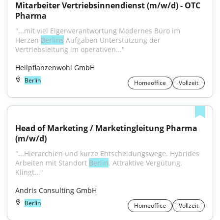
Mitarbeiter Vertriebsinnendienst (m/w/d) - OTC 
Pharma
"...mit viel Eigenverantwortung Modernes Büro im 
Herzen 
Berlins
 Aufgaben Unterstützung der 
Vertriebsleitung im operativen..."
Heilpflanzenwohl GmbH
Berlin
Homeoffice
Vollzeit
Head of Marketing / Marketingleitung Pharma 
(m/w/d)
"...Hierarchien und kurze Entscheidungswege. Hybrides 
Arbeiten mit Standort 
Berlin
. Attraktive Vergütung. 
Klingt..."
Andris Consulting GmbH
Berlin
Homeoffice
Vollzeit