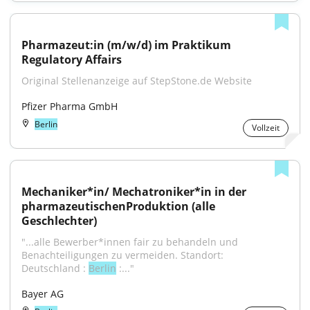
Pharmazeut:in (m/w/d) im Praktikum 
Regulatory Affairs
Original Stellenanzeige auf StepStone.de Website
Pfizer Pharma GmbH
Berlin
Vollzeit
Mechaniker*in/ Mechatroniker*in in der 
pharmazeutischenProduktion (alle 
Geschlechter)
"...alle Bewerber*innen fair zu behandeln und 
Benachteiligungen zu vermeiden. Standort: ​​ ​ 
Deutschland : 
Berlin
 :..."
Bayer AG