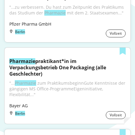
"...zu verbessern. Du hast zum Zeitpunkt des Praktikums 
das Studium der 
Pharmazie
 mit dem 2. Staatsexamen..."
Pfizer Pharma GmbH
Berlin
Vollzeit
Pharmazie
praktikant*in im 
Verpackungsbetrieb One Packaging (alle 
Geschlechter)
"...
Pharmazie
 zum PraktikumsbeginnGute Kenntnisse der 
gängigen MS Office-ProgrammeEigeninitiative, 
Flexibilität..."
Bayer AG
Berlin
Vollzeit