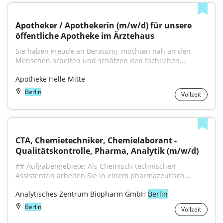
Apotheker / Apothekerin (m/w/d) für unsere 
öffentliche Apotheke im Ärztehaus
Sie haben Freude an Beratung, möchten nah an den 
Menschen arbeiten und schätzen den fachlichen...
Apotheke Helle Mitte
Berlin
Vollzeit
CTA, Chemietechniker, Chemielaborant - 
Qualitätskontrolle, Pharma, Analytik (m/w/d)
## Aufgabengebiete: Als Chemisch-technische/r 
Assistent/in arbeiten Sie in einem pharmazeutisch...
Analytisches Zentrum Biopharm GmbH 
Berlin
Berlin
Vollzeit