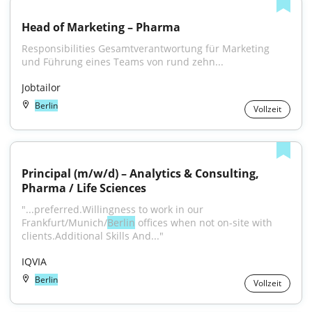
Head of Marketing – Pharma
Responsibilities Gesamtverantwortung für Marketing 
und Führung eines Teams von rund zehn...
Jobtailor
Berlin
Vollzeit
Principal (m/w/d) – Analytics & Consulting, 
Pharma / Life Sciences
"...preferred.Willingness to work in our 
Frankfurt/Munich/
Berlin
 offices when not on-site with 
clients.Additional Skills And..."
IQVIA
Berlin
Vollzeit