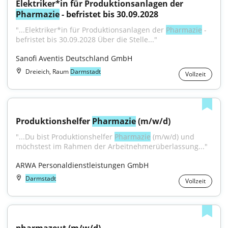
Elektriker*in für Produktionsanlagen der 
Pharmazie
 - befristet bis 30.09.2028
"...Elektriker*in für Produktionsanlagen der 
Pharmazie
 - 
befristet bis 30.09.2028 Über die Stelle..."
Sanofi Aventis Deutschland GmbH
Dreieich, Raum
Darmstadt
Vollzeit
Produktionshelfer 
Pharmazie
 (m/w/d)
"...Du bist Produktionshelfer 
Pharmazie
 (m/w/d) und 
möchstest im Rahmen der Arbeitnehmerüberlassung..."
ARWA Personaldienstleistungen GmbH
Darmstadt
Vollzeit