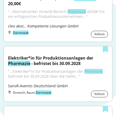
20,00€
"...Mechatroniker (m/w/d) Bereich 
Pharmazie
 20,00€ Für 
ein erfolgreiches Produktionsunternehmen..."
cleo akut… Kompetente Lösungen GmbH
Darmstadt
Vollzeit
Elektriker*in für Produktionsanlagen der 
Pharmazie
 - befristet bis 30.09.2028
"...Elektriker*in für Produktionsanlagen der 
Pharmazie
 - 
befristet bis 30.09.2028 Über die Stelle..."
Sanofi-Aventis Deutschland GmbH
Dreieich, Raum
Darmstadt
Vollzeit