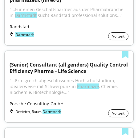
pharmazeut (m/w/d)
"...Für einen Geschäftspartner aus der Pharmabranche 
in 
Darmstadt
 sucht Randstad professional solutions..."
Randstad
Darmstadt
Vollzeit
(Senior) Consultant (all genders) Quality Control 
Efficiency Pharma - Life Science
"...Erfolgreich abgeschlossenes Hochschulstudium, 
idealerweise mit Schwerpunk in 
Pharmazie
, Chemie, 
Biochemie, Biotechnologie..."
Porsche Consulting GmbH
Dreieich, Raum
Darmstadt
Vollzeit