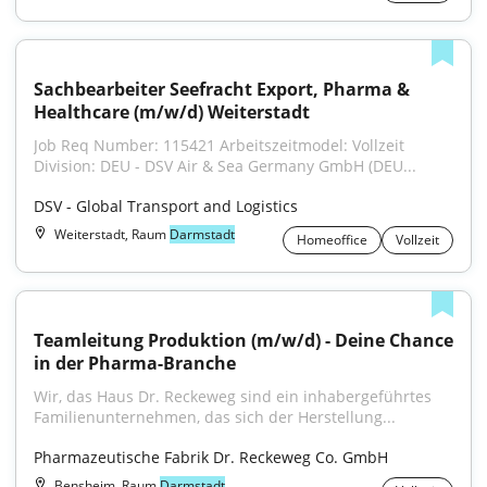
Sachbearbeiter Seefracht Export, Pharma & 
Healthcare (m/w/d) Weiterstadt
Job Req Number: 115421 Arbeitszeitmodel: Vollzeit 
Division: DEU - DSV Air & Sea Germany GmbH (DEU...
DSV - Global Transport and Logistics
Weiterstadt, Raum
Darmstadt
Homeoffice
Vollzeit
Teamleitung Produktion (m/w/d) - Deine Chance 
in der Pharma-Branche
Wir, das Haus Dr. Reckeweg sind ein inhabergeführtes 
Familienunternehmen, das sich der Herstellung...
Pharmazeutische Fabrik Dr. Reckeweg Co. GmbH
Bensheim, Raum
Darmstadt