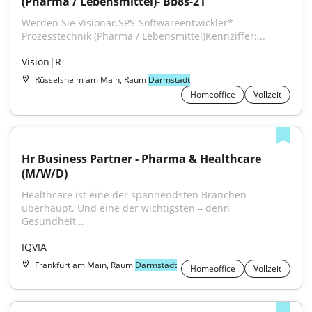
(Pharma / Lebensmittel)- Bb8s-21
Werden Sie Visionär.SPS-Softwareentwickler* 
Prozesstechnik (Pharma / Lebensmittel)Kennziffer:...
Vision|R
Rüsselsheim am Main, Raum
Darmstadt
Homeoffice
Vollzeit
Hr Business Partner - Pharma & Healthcare 
(M/W/D)
Healthcare ist eine der spannendsten Branchen 
überhaupt. Und eine der wichtigsten – denn 
Gesundheit...
IQVIA
Frankfurt am Main, Raum
Darmstadt
Homeoffice
Vollzeit