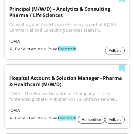
Principal (M/W/D) – Analytics & Consulting, 
Pharma / Life Sciences
Consulting and Analytics in Germany is part of IQVIA’s 
Commercial and Consulting Services team in...
IQVIA
Frankfurt am Main, Raum
Darmstadt
Vollzeit
Hospital Account & Solution Manager - Pharma 
& Healthcare (M/W/D)
IQVIA – The Human Data Science Company – ist ein 
führender, globaler Anbieter von zukunftsweisender...
IQVIA
Frankfurt am Main, Raum
Darmstadt
Homeoffice
Vollzeit