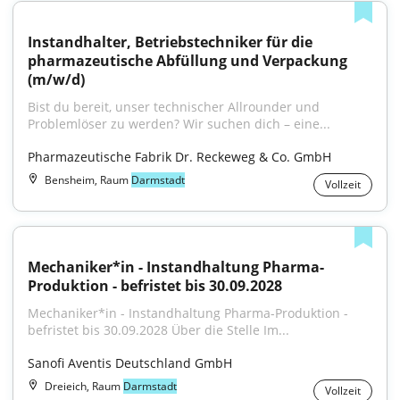
Instandhalter, Betriebstechniker für die 
pharmazeutische Abfüllung und Verpackung 
(m/w/d)
Bist du bereit, unser technischer Allrounder und 
Problemlöser zu werden? Wir suchen dich – eine...
Pharmazeutische Fabrik Dr. Reckeweg & Co. GmbH
Bensheim, Raum
Darmstadt
Vollzeit
Mechaniker*in - Instandhaltung Pharma-
Produktion - befristet bis 30.09.2028
Mechaniker*in - Instandhaltung Pharma-Produktion - 
befristet bis 30.09.2028 Über die Stelle Im...
Sanofi Aventis Deutschland GmbH
Dreieich, Raum
Darmstadt
Vollzeit