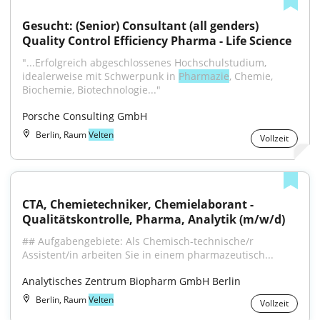
Gesucht: (Senior) Consultant (all genders) 
Quality Control Efficiency Pharma - Life Science
"...Erfolgreich abgeschlossenes Hochschulstudium, 
idealerweise mit Schwerpunk in 
Pharmazie
, Chemie, 
Biochemie, Biotechnologie..."
Porsche Consulting GmbH
Berlin, Raum
Velten
Vollzeit
CTA, Chemietechniker, Chemielaborant - 
Qualitätskontrolle, Pharma, Analytik (m/w/d)
## Aufgabengebiete: Als Chemisch-technische/r 
Assistent/in arbeiten Sie in einem pharmazeutisch...
Analytisches Zentrum Biopharm GmbH Berlin
Berlin, Raum
Velten
Vollzeit