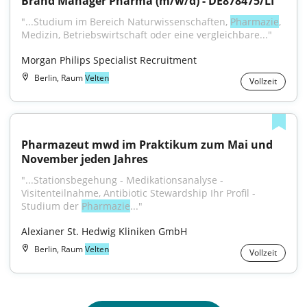
Brand Manager Pharma (m/w/d) - DE878475/LI
"...Studium im Bereich Naturwissenschaften, 
Pharmazie
, 
Medizin, Betriebswirtschaft oder eine vergleichbare..."
Morgan Philips Specialist Recruitment
Berlin, Raum
Velten
Vollzeit
Pharmazeut mwd im Praktikum zum Mai und 
November jeden Jahres
"...Stationsbegehung - Medikationsanalyse - 
Visitenteilnahme, Antibiotic Stewardship Ihr Profil - 
Studium der 
Pharmazie
..."
Alexianer St. Hedwig Kliniken GmbH
Berlin, Raum
Velten
Vollzeit