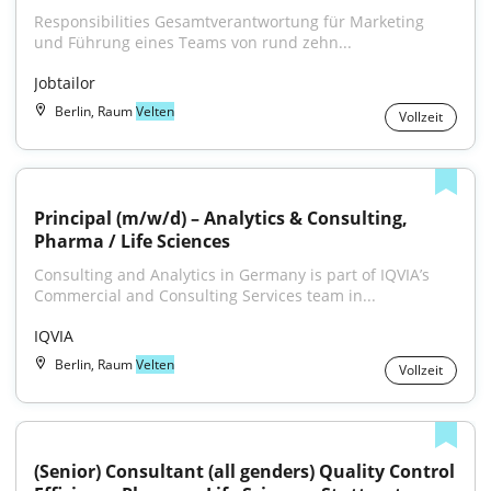
Responsibilities Gesamtverantwortung für Marketing 
und Führung eines Teams von rund zehn...
Jobtailor
Berlin, Raum
Velten
Vollzeit
Principal (m/w/d) – Analytics & Consulting, 
Pharma / Life Sciences
Consulting and Analytics in Germany is part of IQVIA’s 
Commercial and Consulting Services team in...
IQVIA
Berlin, Raum
Velten
Vollzeit
(Senior) Consultant (all genders) Quality Control 