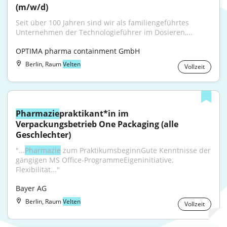
(m/w/d)
Seit über 100 Jahren sind wir als familiengeführtes 
Unternehmen der Technologieführer im Dosieren,...
OPTIMA pharma containment GmbH
Berlin, Raum
Velten
Vollzeit
Pharmazie
praktikant*in im 
Verpackungsbetrieb One Packaging (alle 
Geschlechter)
"...
Pharmazie
 zum PraktikumsbeginnGute Kenntnisse der 
gängigen MS Office-ProgrammeEigeninitiative, 
Flexibilität..."
Bayer AG
Berlin, Raum
Velten
Vollzeit