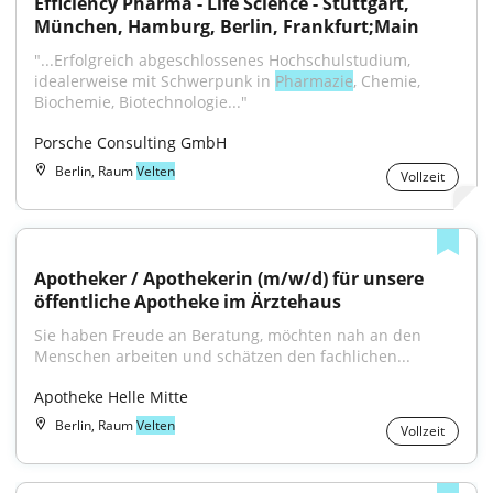
Efficiency Pharma - Life Science - Stuttgart, 
München, Hamburg, Berlin, Frankfurt;Main
"...Erfolgreich abgeschlossenes Hochschulstudium, 
idealerweise mit Schwerpunk in 
Pharmazie
, Chemie, 
Biochemie, Biotechnologie..."
Porsche Consulting GmbH
Berlin, Raum
Velten
Vollzeit
Apotheker / Apothekerin (m/w/d) für unsere 
öffentliche Apotheke im Ärztehaus
Sie haben Freude an Beratung, möchten nah an den 
Menschen arbeiten und schätzen den fachlichen...
Apotheke Helle Mitte
Berlin, Raum
Velten
Vollzeit