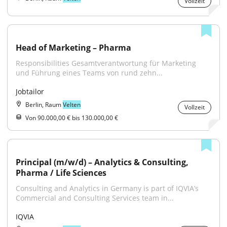
Vollzeit
Head of Marketing – Pharma
Responsibilities Gesamtverantwortung für Marketing 
und Führung eines Teams von rund zehn...
Jobtailor
Berlin, Raum
Velten
Vollzeit
Von 90.000,00 € bis 130.000,00 €
Principal (m/w/d) – Analytics & Consulting, 
Pharma / Life Sciences
Consulting and Analytics in Germany is part of IQVIA’s 
Commercial and Consulting Services team in...
IQVIA