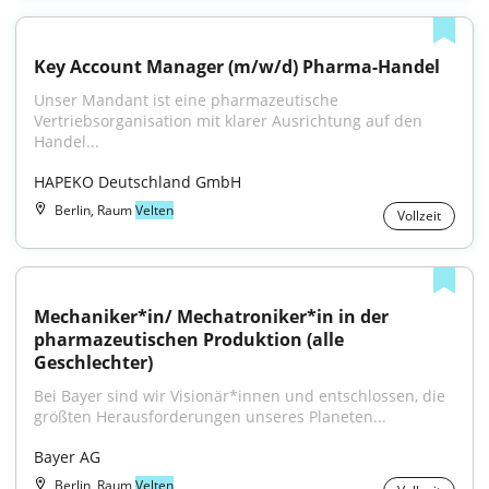
Key Account Manager (m/w/d) Pharma-Handel
Unser Mandant ist eine pharmazeutische 
Vertriebsorganisation mit klarer Ausrichtung auf den 
Handel...
HAPEKO Deutschland GmbH
Berlin, Raum
Velten
Vollzeit
Mechaniker*in/ Mechatroniker*in in der 
pharmazeutischen Produktion (alle 
Geschlechter)
Bei Bayer sind wir Visionär*innen und entschlossen, die 
größten Herausforderungen unseres Planeten...
Bayer AG
Berlin, Raum
Velten