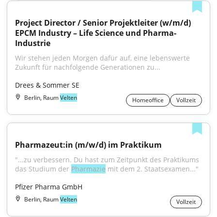
Project Director / Senior Projektleiter (w/m/d) 
EPCM Industry – Life Science und Pharma-
Industrie
Wir stehen jeden Morgen dafür auf, eine lebenswerte 
Zukunft für nachfolgende Generationen zu...
Drees & Sommer SE
Berlin, Raum
Velten
Homeoffice
Vollzeit
Pharmazeut:in (m/w/d) im Praktikum
"...zu verbessern. Du hast zum Zeitpunkt des Praktikums 
das Studium der 
Pharmazie
 mit dem 2. Staatsexamen..."
Pfizer Pharma GmbH
Berlin, Raum
Velten
Vollzeit