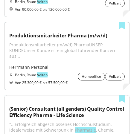
Berlin, Raum
Velten
Vollzeit
Von 90.000,00 € bis 120.000,00 €
Produktionsmitarbeiter Pharma (m/w/d)
Produktionsmitarbeiter (m/w/d) PharmaUNSER 
KUNDEUnser Kunde ist ein global führender Konzern 
aus...
Herrmann Personal
Berlin, Raum
Velten
Homeoffice
Vollzeit
Von 25.300,00 € bis 57.500,00 €
(Senior) Consultant (all genders) Quality Control 
Efficiency Pharma - Life Science
"...Erfolgreich abgeschlossenes Hochschulstudium, 
idealerweise mit Schwerpunk in 
Pharmazie
, Chemie, 