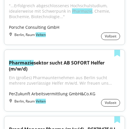
"...Erfolgreich abgeschlossenes Hochschulstudium, 
idealerweise mit Schwerpunk in 
Pharmazie
, Chemie, 
Biochemie, Biotechnologie..."
Porsche Consulting GmbH
Berlin, Raum
Velten
Vollzeit
Pharmazie
sektor sucht AB SOFORT Helfer 
(m/w/d)
Ein (großes) Pharmaunternehmen aus Berlin sucht 
mehrere zuverlässige Helfer m/w/d. Wir freuen uns...
PerZukunft Arbeitsvermittlung GmbH&Co.KG
Berlin, Raum
Velten
Vollzeit