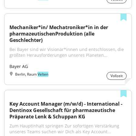
Mechaniker*in/ Mechatroniker*in in der 
pharmazeutischenProduktion (alle 
Geschlechter)
Bei Bayer sind wir Visionär*innen und entschlossen, die 
größten Herausforderungen unseres Planeten...
Bayer AG
Berlin, Raum
Velten
Vollzeit
Key Account Manager (m/w/d) - International - 
Dentinox Gesellschaft für pharmazeutische 
Präparate Lenk & Schuppan KG
Zum Hauptinhalt springen Zur sofortigen Verstärkung 
unseres Teams suchen wir Dich als Key Account...