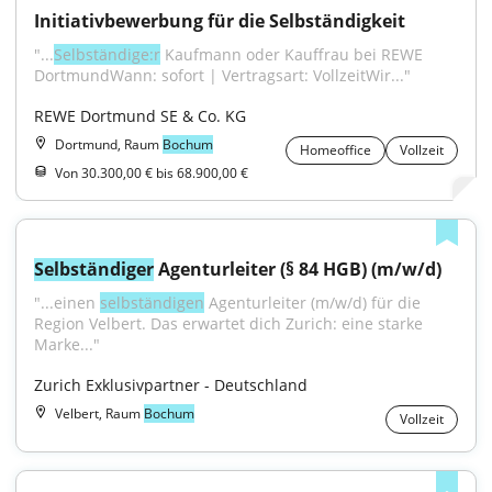
Initiativbewerbung für die Selbständigkeit
"...
Selbständige:r
 Kaufmann oder Kauffrau bei REWE 
DortmundWann: sofort | Vertragsart: VollzeitWir..."
REWE Dortmund SE & Co. KG
Dortmund, Raum
Bochum
Homeoffice
Vollzeit
Von 30.300,00 € bis 68.900,00 €
Selbständiger
 Agenturleiter (§ 84 HGB) (m/w/d)
"...einen 
selbständigen
 Agenturleiter (m/w/d) für die 
Region Velbert. Das erwartet dich Zurich: eine starke 
Marke..."
Zurich Exklusivpartner - Deutschland
Velbert, Raum
Bochum
Vollzeit