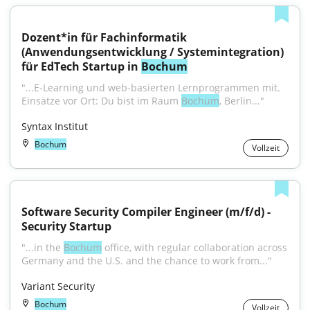
Dozent*in für Fachinformatik 
(Anwendungsentwicklung / Systemintegration) 
für EdTech Startup in 
Bochum
"...E-Learning und web-basierten Lernprogrammen mit. 
Einsätze vor Ort: Du bist im Raum 
Bochum
, Berlin..."
Syntax Institut
Bochum
Vollzeit
Software Security Compiler Engineer (m/f/d) - 
Security Startup
"...in the 
Bochum
 office, with regular collaboration across 
Germany and the U.S. and the chance to work from..."
Variant Security
Bochum
Vollzeit