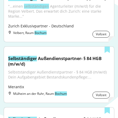
"...einen 
selbständigen
 Agenturleiter (m/w/d) für die 
Region Velbert. Das erwartet dich Zurich: eine starke 
Marke..."
Zurich Exklusivpartner - Deutschland
Velbert, Raum
Bochum
Vollzeit
Selbständiger
 Außendienstpartner- § 84 HGB 
(m/w/d)
Selbstständiger Außendienstpartner - § 84 HGB (m/w/d) 
Dein Aufgabengebiet Bestandskundenpflege:...
Merantix
Mülheim an der Ruhr, Raum
Bochum
Vollzeit