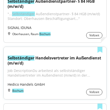
Selbständiger
 Außendienstpartner- § 84 HGB 
(m/w/d)
"...
Selbständiger
 Außendienstpartner- § 84 HGB (m/w/d) 
Standort: Oberhausen Beschäftigungsart..."
SIGNAL IDUNA
Oberhausen, Raum
Bochum
Vollzeit
Selbständiger
 Handelsvertreter im Außendienst 
(m/w/d)
Job DescriptionDu arbeitest als selbstständiger 
Handelsvertreter im Außendienst (m/w/d) in der...
Hedico Handels GmbH
Bochum
Vollzeit