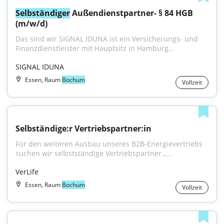
Selbständiger
 Außendienstpartner- § 84 HGB 
(m/w/d)
Das sind wir SIGNAL IDUNA ist ein Versicherungs- und 
Finanzdienstleister mit Hauptsitz in Hamburg...
SIGNAL IDUNA
Essen, Raum
Bochum
Vollzeit
Selbständige:r Vertriebspartner:in
Für den weiteren Ausbau unseres B2B-Energievertriebs 
suchen wir selbstständige Vertriebspartner ,...
VerLife
Essen, Raum
Bochum
Vollzeit