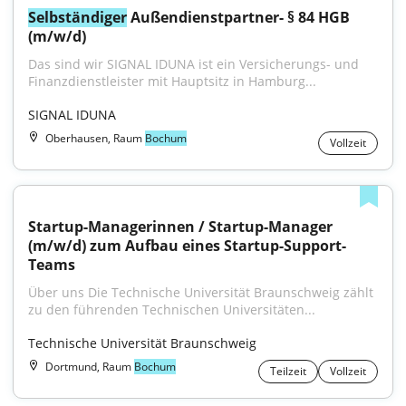
Selbständiger
 Außendienstpartner- § 84 HGB 
(m/w/d)
Das sind wir SIGNAL IDUNA ist ein Versicherungs- und 
Finanzdienstleister mit Hauptsitz in Hamburg...
SIGNAL IDUNA
Oberhausen, Raum
Bochum
Vollzeit
Startup-Managerinnen / Startup-Manager 
(m/w/d) zum Aufbau eines Startup-Support-
Teams
Über uns Die Technische Universität Braunschweig zählt 
zu den führenden Technischen Universitäten...
Technische Universität Braunschweig
Dortmund, Raum
Bochum
Teilzeit
Vollzeit