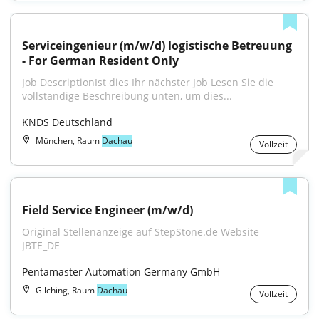
Serviceingenieur (m/w/d) logistische Betreuung 
- For German Resident Only
Job DescriptionIst dies Ihr nächster Job Lesen Sie die 
vollständige Beschreibung unten, um dies...
KNDS Deutschland
München, Raum
Dachau
Vollzeit
Field Service Engineer (m/w/d)
Original Stellenanzeige auf StepStone.de Website 
JBTE_DE
Pentamaster Automation Germany GmbH
Gilching, Raum
Dachau
Vollzeit