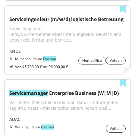
Serviceingenieur (m/w/d) logistische Betreuung
Serviceingenieur 
(m/w/d)UnternehmensbeschreibungKNDS Deutschland 
entwickelt, fertigt und betreut...
KNDS
München, Raum
Dachau
Homeoffice
Vollzeit
Von 45.700,00 € bis 96.000,00 €
Servicemanager
 Enterprise Business (W|M|D)
Wir helfen Menschen in der Not. Dafür sind wir jeden 
Tag im Einsatz – mit Herzblut, einem hohen Maß...
ADAC
Weßling, Raum
Dachau
Vollzeit