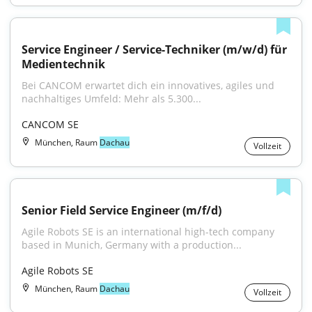
Service Engineer / Service-Techniker (m/w/d) für 
Medientechnik
Bei CANCOM erwartet dich ein innovatives, agiles und 
nachhaltiges Umfeld: Mehr als 5.300...
CANCOM SE
München, Raum
Dachau
Vollzeit
Senior Field Service Engineer (m/f/d)
Agile Robots SE is an international high-tech company 
based in Munich, Germany with a production...
Agile Robots SE
München, Raum
Dachau
Vollzeit