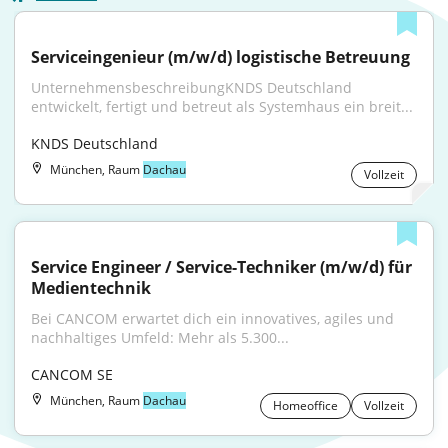
Serviceingenieur (m/w/d) logistische Betreuung
UnternehmensbeschreibungKNDS Deutschland 
entwickelt, fertigt und betreut als Systemhaus ein breit...
KNDS Deutschland
München, Raum
Dachau
Vollzeit
Service Engineer / Service-Techniker (m/w/d) für 
Medientechnik
Bei CANCOM erwartet dich ein innovatives, agiles und 
nachhaltiges Umfeld: Mehr als 5.300...
CANCOM SE
München, Raum
Dachau
Homeoffice
Vollzeit