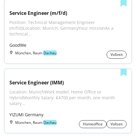
Service Engineer (m/f/d)
Position: Technical Management Engineer 
(m/f/d)Location: Munich, GermanyYour missionAs a 
technical...
GoodWe
München, Raum
Dachau
Vollzeit
Service Engineer (IMM)
Location: MunichWork model: Home Office or 
HybridMonthly Salary: €4700 per month, one month 
salary...
YIZUMI Germany
München, Raum
Dachau
Homeoffice
Vollzeit