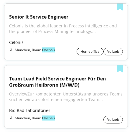
Senior It Service Engineer
Celonis is the global leader in Process Intelligence and 
the pioneer of Process Mining technology....
Celonis
München, Raum
Dachau
Homeoffice
Vollzeit
Team Lead Field Service Engineer Für Den 
Großraum Heilbronn (M/W/D)
OverviewZur kompetenten Unterstützung unseres Teams 
suchen wir ab sofort einen engagierten Team...
Bio-Rad Laboratories
München, Raum
Dachau
Vollzeit