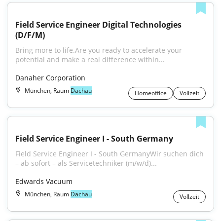
Field Service Engineer Digital Technologies 
(D/F/M)
Bring more to life.Are you ready to accelerate your 
potential and make a real difference within...
Danaher Corporation
München, Raum
Dachau
Homeoffice
Vollzeit
Field Service Engineer I - South Germany
Field Service Engineer I - South GermanyWir suchen dich 
– ab sofort – als Servicetechniker (m/w/d)...
Edwards Vacuum
München, Raum
Dachau
Vollzeit