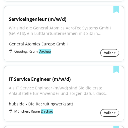
Serviceingenieur (m/w/d)
Wir sind die General Atomics AeroTec Systems GmbH 
(GA-ATS), ein Luftfahrtunternehmen mit Sitz in...
General Atomics Europe GmbH
Gauting, Raum
Dachau
Vollzeit
IT Service Engineer (m/w/d)
Als IT Service Engineer (m/w/d) sind Sie die erste 
Anlaufstelle für Anwender und sorgen dafür, dass...
hubside - Die Recruitingwerkstatt
München, Raum
Dachau
Vollzeit