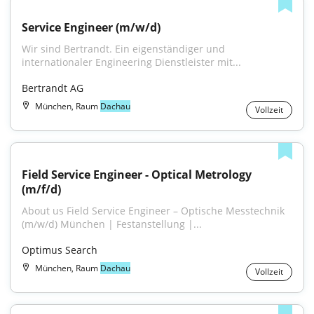
Service Engineer (m/w/d)
Wir sind Bertrandt. Ein eigenständiger und 
internationaler Engineering Dienstleister mit...
Bertrandt AG
München, Raum
Dachau
Vollzeit
Field Service Engineer - Optical Metrology 
(m/f/d)
About us Field Service Engineer – Optische Messtechnik 
(m/w/d) München | Festanstellung |...
Optimus Search
München, Raum
Dachau
Vollzeit