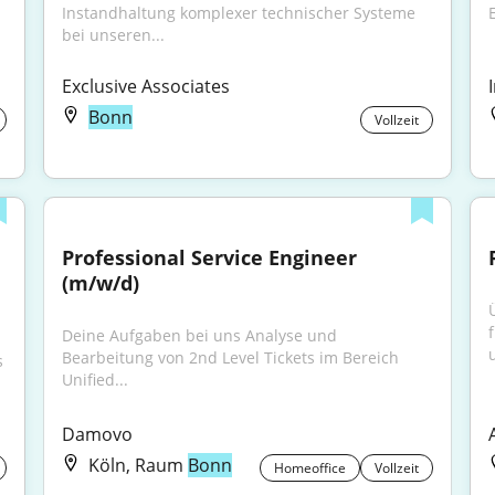
Instandhaltung komplexer technischer Systeme 
bei unseren...
Exclusive Associates
Bonn
Vollzeit
Professional Service Engineer 
(m/w/d)
Deine Aufgaben bei uns Analyse und 
Bearbeitung von 2nd Level Tickets im Bereich 
 
Unified...
Damovo
Köln, Raum
Bonn
Homeoffice
Vollzeit