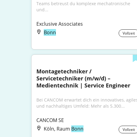
Teams betreust du komplexe mechatronische 
und...
Exclusive Associates
Bonn
Vollzeit
Montagetechniker / 
Servicetechniker (m/w/d) – 
Medientechnik | Service Engineer
Bei CANCOM erwartet dich ein innovatives, agiles
und nachhaltiges Umfeld: Mehr als 5.300...
CANCOM SE
Köln, Raum
Bonn
Vollzeit