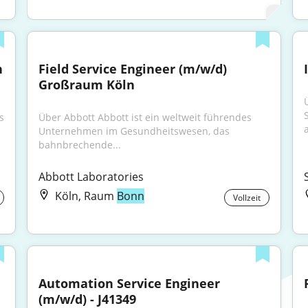
 
Field Service Engineer (m/w/d) 
Großraum Köln
 
Über Abbott Abbott ist ein weltweit führendes 
Unternehmen im Gesundheitswesen, das 
bahnbrechende...
Abbott Laboratories
Köln, Raum
Bonn
Vollzeit
Automation Service Engineer 
(m/w/d) - J41349