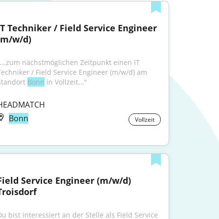
IT Techniker / Field Service Engineer 
(m/w/d)
"...zum nächstmöglichen Zeitpunkt einen IT 
Techniker / Field Service Engineer (m/w/d) am 
Standort 
Bonn
 in Vollzeit..."
HEADMATCH
Bonn
Vollzeit
Field Service Engineer (m/w/d) 
Troisdorf
u bist interessiert an der Stelle als Field Service 