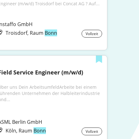
Engineer (m/w/d) Troisdorf bei Concat AG ? Auf...
Instaffo GmbH
Troisdorf, Raum
Bonn
Vollzeit
Field Service Engineer (m/w/d)
Über uns Dein ArbeitsumfeldArbeite bei einem 
führenden Unternehmen der Halbleiterindustrie 
und...
ASML Berlin GmbH
Köln, Raum
Bonn
Vollzeit