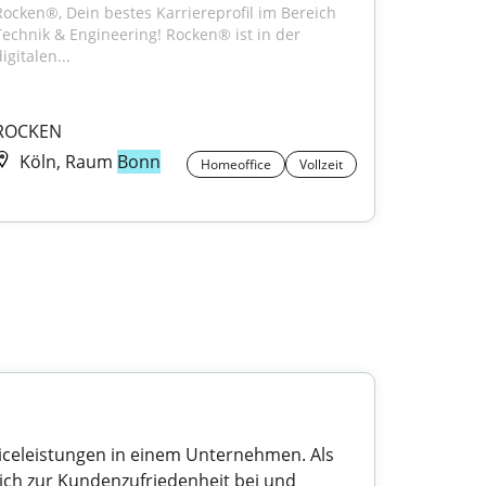
Rocken®, Dein bestes Karriereprofil im Bereich 
Technik & Engineering! Rocken® ist in der 
igitalen...
ROCKEN
Köln, Raum
Bonn
Homeoffice
Vollzeit
iceleistungen in einem Unternehmen. Als
ch zur Kundenzufriedenheit bei und