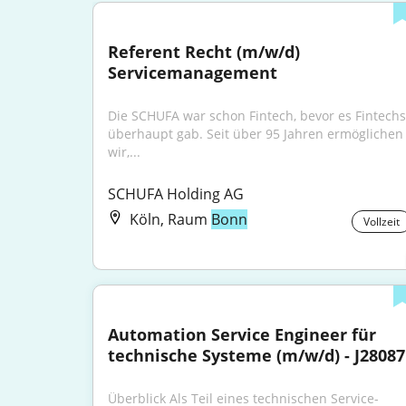
Referent Recht (m/w/d) 
Servicemanagement
Die SCHUFA war schon Fintech, bevor es Fintechs 
überhaupt gab. Seit über 95 Jahren ermöglichen 
wir,...
SCHUFA Holding AG
Köln, Raum
Bonn
Vollzeit
Automation Service Engineer für 
technische Systeme (m/w/d) - J28087
Überblick Als Teil eines technischen Service-