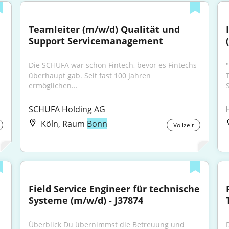
Teamleiter (m/w/d) Qualität und 
Support Servicemanagement
Die SCHUFA war schon Fintech, bevor es Fintechs 
überhaupt gab. Seit fast 100 Jahren 
ermöglichen...
SCHUFA Holding AG
Köln, Raum
Bonn
Vollzeit
Field Service Engineer für technische 
Systeme (m/w/d) - J37874
Überblick Du übernimmst die Betreuung und 
D