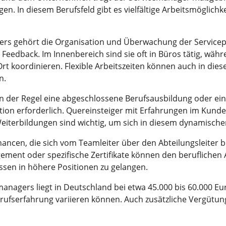
en. In diesem Berufsfeld gibt es vielfältige Arbeitsmöglichkei
rs gehört die Organisation und Überwachung der Servicepr
Feedback. Im Innenbereich sind sie oft in Büros tätig, wäh
t koordinieren. Flexible Arbeitszeiten können auch in dies
n.
in der Regel eine abgeschlossene Berufsausbildung oder ein
tion erforderlich. Quereinsteiger mit Erfahrungen im Kunde
 Weiterbildungen sind wichtig, um sich in diesem dynamisch
hancen, die sich vom Teamleiter über den Abteilungsleiter 
ent oder spezifische Zertifikate können den beruflichen A
sen in höhere Positionen zu gelangen.
anagers liegt in Deutschland bei etwa 45.000 bis 60.000 Eur
fserfahrung variieren können. Auch zusätzliche Vergütung