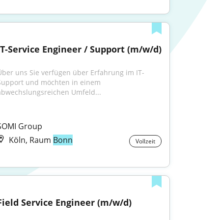
IT-Service Engineer / Support (m/w/d)
Über uns Sie verfügen über Erfahrung im IT-
Support und möchten in einem 
abwechslungsreichen Umfeld...
SOMI Group
Köln, Raum
Bonn
Vollzeit
Field Service Engineer (m/w/d)