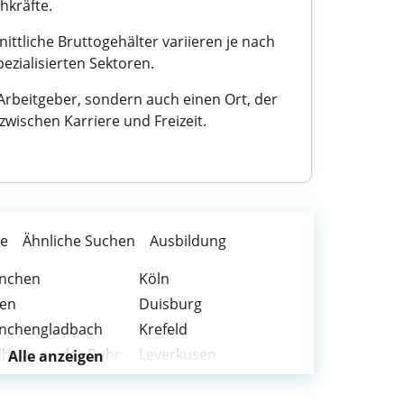
hkräfte.
ttliche Bruttogehälter variieren je nach
ezialisierten Sektoren.
rbeitgeber, sondern auch einen Ort, der
zwischen Karriere und Freizeit.
te
Ähnliche Suchen
Ausbildung
nchen
Köln
sen
Duisburg
nchengladbach
Krefeld
heim an der Ruhr
Leverkusen
Alle anzeigen
uss
Bottrop