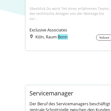
Überblick Du wirst Teil eines erfahrenen Teams, 
das technische Anlagen von der Montage bis 
zur...
Exclusive Associates
Köln, Raum
Bonn
Vollzeit
Servicemanager
Der Beruf des Servicemanagers beschäftigt
zentrale Schnittstelle zwischen den Kund