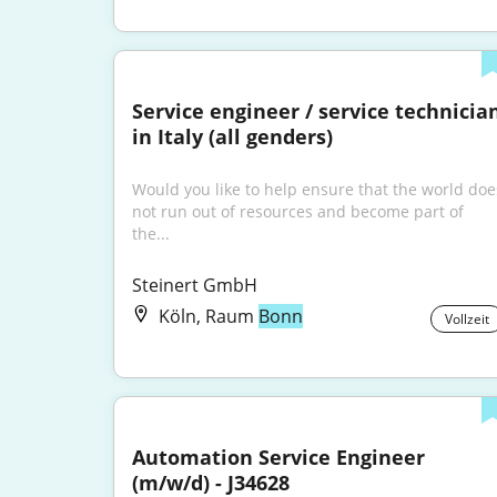
Service engineer / service technician
in Italy (all genders)
Would you like to help ensure that the world does
not run out of resources and become part of 
the...
Steinert GmbH
Köln, Raum
Bonn
Vollzeit
Automation Service Engineer 
(m/w/d) - J34628