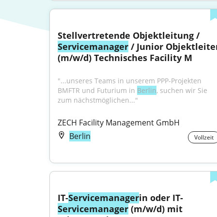
Stellvertretende Objektleitung / 
Servicemanager
 / Junior Objektleiter
(m/w/d) Technisches Facility M
"...unseres Teams in unserem PPP-Projekten 
BMFTR und Futurium in 
Berlin
, suchen wir Sie 
zum nächstmöglichen..."
ZECH Facility Management GmbH
Berlin
Vollzeit
IT-
Servicemanager
in oder IT-
Servicemanager
 (m/w/d) mit 