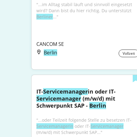
"...im Alltag stabil läuft und sinnvoll eingesetzt 
wird? Dann bist du hier richtig. Du unterstützt 
Berliner
..."
CANCOM SE
Berlin
Vollzeit
IT-
Servicemanager
in oder IT-
Servicemanager
 (m/w/d) mit 
Schwerpunkt SAP - 
Berlin
"...oder Teilzeit folgende Stelle zu besetzen IT-
Servicemanagerin
 oder IT-
Servicemanager
(m/w/d) mit Schwerpunkt SAP..."