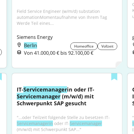
Field Service Engineer (w/m/d) substation 
automationMomentaufnahme von Ihrem Tag 
Werde Teil eines...
Siemens Energy
Berlin
Homeoffice
Vollzeit
Von 41.000,00 € bis 92.100,00 €
IT-
Servicemanager
in oder IT-
Servicemanager
 (m/w/d) mit 
Schwerpunkt SAP gesucht
"...oder Teilzeit folgende Stelle zu besetzen IT-
Servicemanagerin
 oder IT-
Servicemanager
(m/w/d) mit Schwerpunkt SAP..."