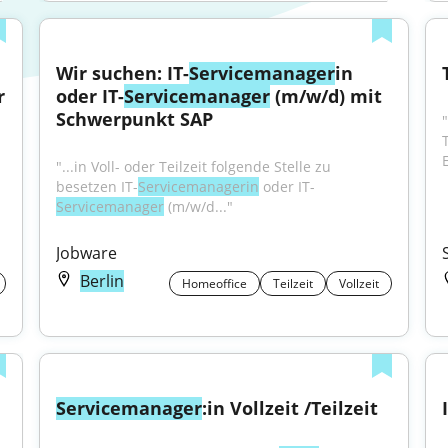
Wir suchen: IT-
Servicemanager
in 
 
oder IT-
Servicemanager
 (m/w/d) mit 
Schwerpunkt SAP
"...in Voll- oder Teilzeit folgende Stelle zu 
besetzen IT-
Servicemanagerin
 oder IT-
Servicemanager
 (m/w/d..."
Jobware
Berlin
Homeoffice
Teilzeit
Vollzeit
Servicemanager
:in Vollzeit /Teilzeit