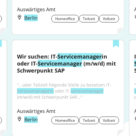
Auswärtiges Amt
Berlin
Homeoffice
Teilzeit
Vollzeit
Wir suchen: IT-
Servicemanager
in 
oder IT-
Servicemanager
 (m/w/d) mit 
Schwerpunkt SAP
"...oder Teilzeit folgende Stelle zu besetzen IT-
Servicemanagerin
 oder IT-
Servicemanager
(m/w/d) mit Schwerpunkt SAP..."
Auswärtiges Amt
Berlin
Homeoffice
Teilzeit
Vollzeit