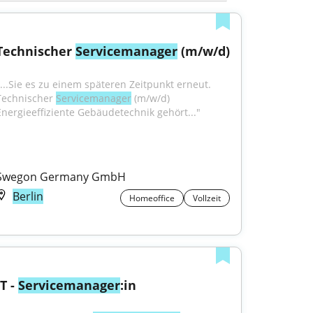
Technischer 
Servicemanager
 (m/w/d)
"...Sie es zu einem späteren Zeitpunkt erneut. 
Technischer 
Servicemanager
 (m/w/d) 
Energieeffiziente Gebäudetechnik gehört..."
Swegon Germany GmbH
Berlin
Homeoffice
Vollzeit
IT - 
Servicemanager
:in