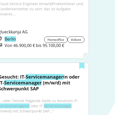
Cloud Service Engineer (m/w/d)Problemlöser und 
Kundenversteher zu sein: das ist Aufgabe 
unseres...
glueckkanja AG
Berlin
Homeoffice
Vollzeit
Von 46.900,00 € bis 95.100,00 €
Gesucht: IT-
Servicemanager
in oder 
IT-
Servicemanager
 (m/w/d) mit 
Schwerpunkt SAP
"...oder Teilzeit folgende Stelle zu besetzen IT-
Servicemanagerin
 oder IT-
Servicemanager
(m/w/d) mit Schwerpunkt SAP..."