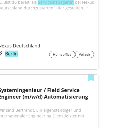
...Bist du bereit, als 
Servicemanager:in
 bei Nexus 
Deutschland durchzustarten? Hier gestalten..."
Nexus Deutschland
Berlin
Homeoffice
Vollzeit
Systemingenieur / Field Service 
Engineer (m/w/d) Automatisierung
Wir sind Bertrandt. Ein eigenständiger und 
internationaler Engineering Dienstleister mit...