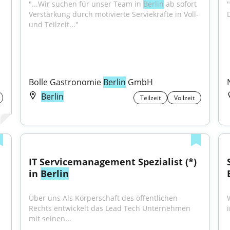
"...Wir suchen für unser Team in 
Berlin
 ab sofort 
"
Verstärkung durch motivierte Serviekräfte in Voll- 
und Teilzeit..."
Bolle Gastronomie 
Berlin
 GmbH
Berlin
Teilzeit
Vollzeit
IT Servicemanagement Spezialist (*) 
in 
Berlin
Über uns Als Körperschaft des öffentlichen 
Rechts entwickelt das Lead Tech Unternehmen 
mit seinen...