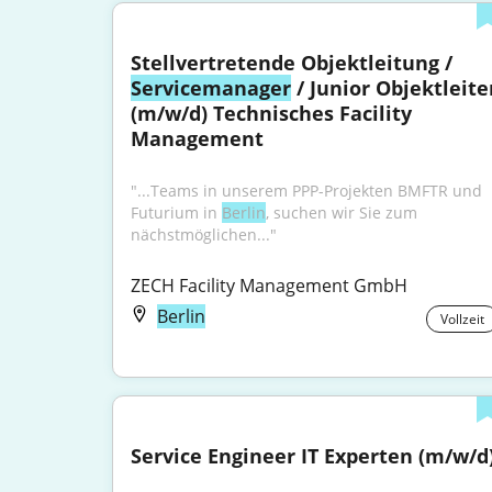
Stellvertretende Objektleitung / 
Servicemanager
 / Junior Objektleiter
(m/w/d) Technisches Facility 
Management
"...Teams in unserem PPP-Projekten BMFTR und 
Futurium in 
Berlin
, suchen wir Sie zum 
nächstmöglichen..."
ZECH Facility Management GmbH
Berlin
Vollzeit
Service Engineer IT Experten (m/w/d