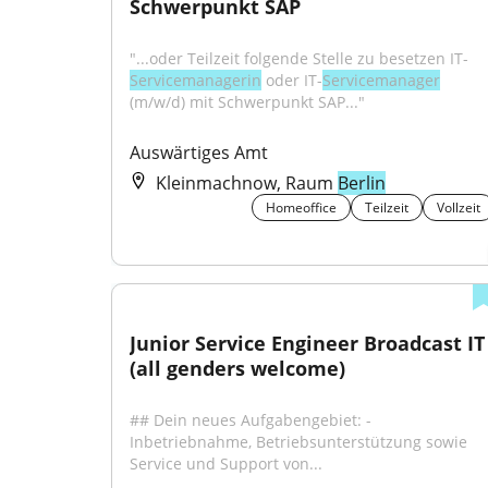
Schwerpunkt SAP
"...oder Teilzeit folgende Stelle zu besetzen IT-
Servicemanagerin
 oder IT-
Servicemanager
(m/w/d) mit Schwerpunkt SAP..."
Auswärtiges Amt
Kleinmachnow, Raum
Berlin
Homeoffice
Teilzeit
Vollzeit
Junior Service Engineer Broadcast IT 
(all genders welcome)
## Dein neues Aufgabengebiet: - 
Inbetriebnahme, Betriebsunterstützung sowie 
Service und Support von...