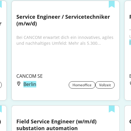
Service Engineer / Servicetechniker 
 
(m/w/d)
Bei CANCOM erwartet dich ein innovatives, agiles 
und nachhaltiges Umfeld: Mehr als 5.300...
CANCOM SE
Berlin
Homeoffice
Vollzeit
)
Field Service Engineer (w/m/d) 
substation automation