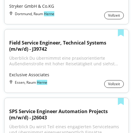
Stryker GmbH & Co.KG
Dortmund, Raum
Herne
Vollzeit
Field Service Engineer, Technical Systems 
(m/w/d) - J39742
Überblick Du übernimmst eine praxisorientierte 
Außendienstrolle mit hoher Reisetätigkeit und siehst...
Exclusive Associates
Essen, Raum
Herne
Vollzeit
SPS Service Engineer Automation Projects 
(m/w/d) - J26043
Überblick Du wirst Teil eines engagierten Serviceteams 
und übernimmst eigenverantwortlich Einsätze...