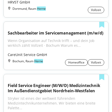
HRVST GmbH
Dortmund, Raum
Herne
Vollzeit
Sachbearbeiter im Servicemanagement (m/w/d)
Wenn Organisation auf Technik trifft – und dein Job 
wirklich zählt Vollzeit · Bochum Warum es...
CareUnit Service GmbH
Bochum, Raum
Herne
Homeoffice
Vollzeit
Field Service Engineer (M/W/D) Medizintechnik 
Im Außendienstgebiet Nordrhein-Westfalen
Stryker ist eines der weltweit führenden 
Medizintechnikunternehmen. Wir bieten eine breite 
Palette...