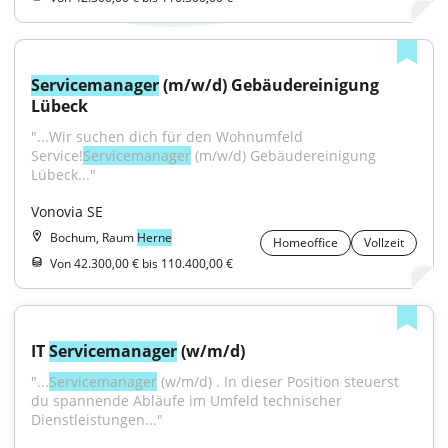
Servicemanager
 (m/w/d) Gebäudereinigung 
Lübeck
"...Wir suchen dich für den Wohnumfeld 
Service!
Servicemanager
 (m/w/d) Gebäudereinigung 
Lübeck..."
Vonovia SE
Bochum, Raum
Herne
Homeoffice
Vollzeit
Von 42.300,00 € bis 110.400,00 €
IT 
Servicemanager
 (w/m/d)
"...
Servicemanager
 (w/m/d) . In dieser Position steuerst 
du spannende Abläufe im Umfeld technischer 
Dienstleistungen..."