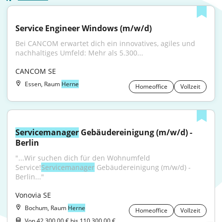
Service Engineer Windows (m/w/d)
Bei CANCOM erwartet dich ein innovatives, agiles und 
nachhaltiges Umfeld: Mehr als 5.300...
CANCOM SE
Essen, Raum
Herne
Homeoffice
Vollzeit
Servicemanager
 Gebäudereinigung (m/w/d) - 
Berlin
"...Wir suchen dich für den Wohnumfeld 
Service!
Servicemanager
 Gebäudereinigung (m/w/d) - 
Berlin..."
Vonovia SE
Bochum, Raum
Herne
Homeoffice
Vollzeit
Von 42.300,00 € bis 110.300,00 €