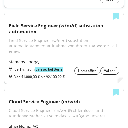
Field Service Engineer (w/m/d) substation 
automation
Field Service Engineer (w/m/d) substation 
automationMomentaufnahme von Ihrem Tag Werde Teil 
eines...
Siemens Energy
Berlin, Raum
Bernau bei Berlin
Homeoffice
Vollzeit
Von 41.000,00 € bis 92.100,00 €
Cloud Service Engineer (m/w/d)
Cloud Service Engineer (m/w/d)Problemlöser und 
Kundenversteher zu sein: das ist Aufgabe unseres...
glueckkanja AG