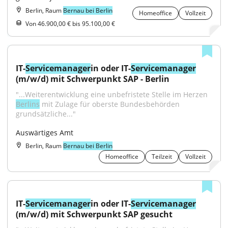
Berlin, Raum
Bernau bei Berlin
Homeoffice
Vollzeit
Von 46.900,00 € bis 95.100,00 €
IT-
Servicemanager
in oder IT-
Servicemanager
(m/w/d) mit Schwerpunkt SAP - Berlin
"...Weiterentwicklung eine unbefristete Stelle im Herzen 
Berlins
 mit Zulage für oberste Bundesbehörden 
grundsätzliche..."
Auswärtiges Amt
Berlin, Raum
Bernau bei Berlin
Homeoffice
Teilzeit
Vollzeit
IT-
Servicemanager
in oder IT-
Servicemanager
(m/w/d) mit Schwerpunkt SAP gesucht