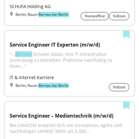
SCHUFA Holding AG
Berlin, Raum
Bernau bei Berlin
Homeoffice
Vollzeit
Service Engineer IT Experten (m/w/d)
"...
Berliner
 Schulen dabei, ihre IT-Infrastruktur 
zuverlässig zu betreiben, Probleme nachhaltig zu 
lösen..."
IT & Internet Karriere
Berlin, Raum
Bernau bei Berlin
Vollzeit
Service Engineer – Medientechnik (m/w/d)
Bei CANCOM erwartet dich ein innovatives, agiles und 
nachhaltiges Umfeld: Mehr als 5.300...