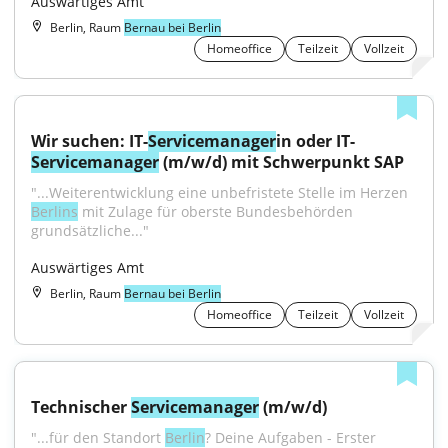
Auswärtiges Amt
Berlin, Raum
Bernau bei Berlin
Homeoffice
Teilzeit
Vollzeit
Wir suchen: IT-
Servicemanager
in oder IT-
Servicemanager
 (m/w/d) mit Schwerpunkt SAP
"...Weiterentwicklung eine unbefristete Stelle im Herzen 
Berlins
 mit Zulage für oberste Bundesbehörden 
grundsätzliche..."
Auswärtiges Amt
Berlin, Raum
Bernau bei Berlin
Homeoffice
Teilzeit
Vollzeit
Technischer 
Servicemanager
 (m/w/d)
"...für den Standort 
Berlin
? Deine Aufgaben - Erster 