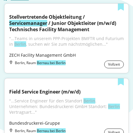
Stellvertretende Objektleitung / 
Servicemanager
 / Junior Objektleiter (m/w/d) 
Technisches Facility Management
"...Teams in unserem PPP-Projekten BMFTR und Futurium 
in 
Berlin
, suchen wir Sie zum nächstmöglichen..."
ZECH Facility Management GmbH
Berlin, Raum
Bernau bei Berlin
Vollzeit
Field Service Engineer (m/w/d)
"...Service Engineer für den Standort 
Berlin
. 
Unternehmen: Bundesdruckerei GmbH Standort: 
Berlin
Vertragsart..."
Bundesdruckerei-Gruppe
Berlin, Raum
Bernau bei Berlin
Vollzeit