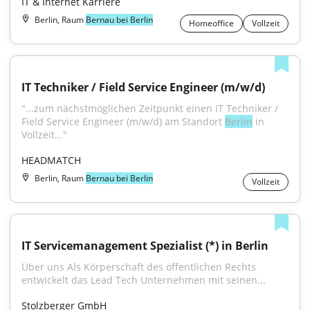
IT & Internet Karriere
Berlin, Raum
Bernau bei Berlin
Homeoffice
Vollzeit
IT Techniker / Field Service Engineer (m/w/d)
"...zum nächstmöglichen Zeitpunkt einen IT Techniker / 
Field Service Engineer (m/w/d) am Standort 
Berlin
 in 
Vollzeit..."
HEADMATCH
Berlin, Raum
Bernau bei Berlin
Vollzeit
IT Servicemanagement Spezialist (*) in Berlin
Über uns Als Körperschaft des öffentlichen Rechts 
entwickelt das Lead Tech Unternehmen mit seinen...
Stolzberger GmbH