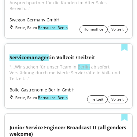
Ansprechpartner für die Kunden im After Sales 
Bereich..."
Swegon Germany GmbH
Berlin, Raum
Bernau bei Berlin
Homeoffice
Vollzeit
Servicemanager
:in Vollzeit /Teilzeit
"...Wir suchen für unser Team in 
Berlin
 ab sofort 
Verstärkung durch motivierte Serviekräfte in Voll- und 
Teilzeit..."
Bolle Gastronomie Berlin GmbH
Berlin, Raum
Bernau bei Berlin
Teilzeit
Vollzeit
Junior Service Engineer Broadcast IT (all genders 
welcome)