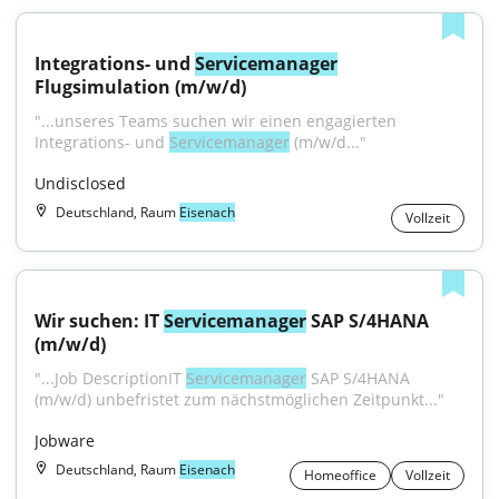
Integrations- und 
Servicemanager
Flugsimulation (m/w/d)
"...unseres Teams suchen wir einen engagierten 
Integrations- und 
Servicemanager
 (m/w/d..."
Undisclosed
Deutschland, Raum
Eisenach
Vollzeit
Wir suchen: IT 
Servicemanager
 SAP S/4HANA 
(m/w/d)
"...Job DescriptionIT 
Servicemanager
 SAP S/4HANA 
(m/w/d) unbefristet zum nächstmöglichen Zeitpunkt..."
Jobware
Deutschland, Raum
Eisenach
Homeoffice
Vollzeit