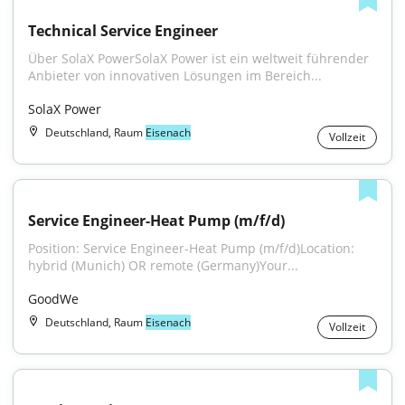
Technical Service Engineer
Über SolaX PowerSolaX Power ist ein weltweit führender 
Anbieter von innovativen Lösungen im Bereich...
SolaX Power
Deutschland, Raum
Eisenach
Vollzeit
Service Engineer-Heat Pump (m/f/d)
Position: Service Engineer-Heat Pump (m/f/d)Location: 
hybrid (Munich) OR remote (Germany)Your...
GoodWe
Deutschland, Raum
Eisenach
Vollzeit