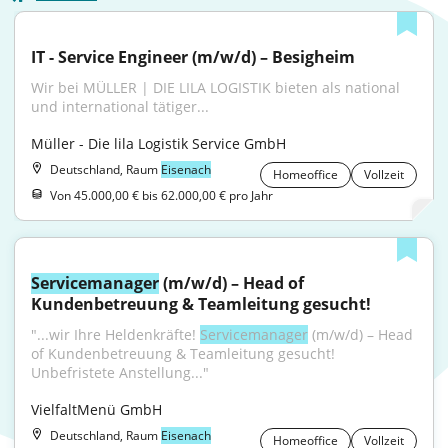
IT - Service Engineer (m/w/d) – Besigheim
Wir bei MÜLLER | DIE LILA LOGISTIK bieten als national 
und international tätiger...
Müller - Die lila Logistik Service GmbH
Deutschland, Raum
Eisenach
Homeoffice
Vollzeit
Von 45.000,00 € bis 62.000,00 € pro Jahr
Servicemanager
 (m/w/d) – Head of 
Kundenbetreuung & Teamleitung gesucht!
"...wir Ihre Heldenkräfte! 
Servicemanager
 (m/w/d) – Head 
of Kundenbetreuung & Teamleitung gesucht! 
Unbefristete Anstellung..."
VielfaltMenü GmbH
Deutschland, Raum
Eisenach
Homeoffice
Vollzeit