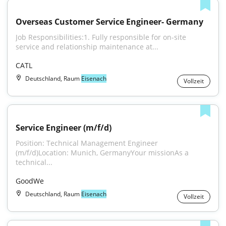
Overseas Customer Service Engineer- Germany
Job Responsibilities:1. Fully responsible for on-site 
service and relationship maintenance at...
CATL
Deutschland, Raum
Eisenach
Vollzeit
Service Engineer (m/f/d)
Position: Technical Management Engineer 
(m/f/d)Location: Munich, GermanyYour missionAs a 
technical...
GoodWe
Deutschland, Raum
Eisenach
Vollzeit