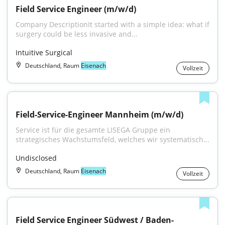
Field Service Engineer (m/w/d)
Company DescriptionIt started with a simple idea: what if 
surgery could be less invasive and...
Intuitive Surgical
Deutschland, Raum
Eisenach
Vollzeit
Field-Service-Engineer Mannheim (m/w/d)
Service ist für die gesamte LISEGA Gruppe ein 
strategisches Wachstumsfeld, welches wir systematisch...
Undisclosed
Deutschland, Raum
Eisenach
Vollzeit
Field Service Engineer Südwest / Baden-