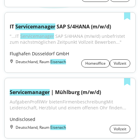
IT 
Servicemanager
 SAP S/4HANA (m/w/d)
"...IT 
Servicemanager
 SAP S/4HANA (m/w/d) unbefristet 
zum nächstmöglichen Zeitpunkt Vollzeit Bewerben..."
Flughafen Düsseldorf GmbH
Deutschland, Raum
Eisenach
Homeoffice
Vollzeit
Servicemanager
 | Mühlburg (m/w/d)
AufgabenProfilWir bietenFirmenbeschreibungMit 
Leidenschaft, Herzblut und einem offenen Ohr finden...
Undisclosed
Deutschland, Raum
Eisenach
Vollzeit