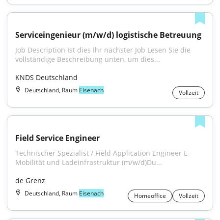
Serviceingenieur (m/w/d) logistische Betreuung
Job Description Ist dies Ihr nächster Job Lesen Sie die 
vollständige Beschreibung unten, um dies...
KNDS Deutschland
Deutschland, Raum
Eisenach
Vollzeit
Field Service Engineer
Technischer Spezialist / Field Application Engineer E-
Mobilität und Ladeinfrastruktur (m/w/d)Du...
de Grenz
Deutschland, Raum
Eisenach
Homeoffice
Vollzeit