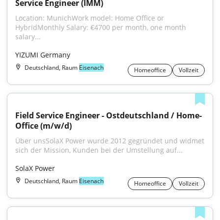
Service Engineer (IMM)
Location: MunichWork model: Home Office or 
HybridMonthly Salary: €4700 per month, one month 
salary...
YIZUMI Germany
Deutschland, Raum
Eisenach
Homeoffice
Vollzeit
Field Service Engineer - Ostdeutschland / Home-
Office (m/w/d)
Über unsSolaX Power wurde 2012 gegründet und widmet 
sich der Mission, Kunden bei der Umstellung auf...
SolaX Power
Deutschland, Raum
Eisenach
Homeoffice
Vollzeit