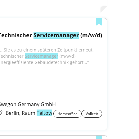
Technischer 
Servicemanager
 (m/w/d)
"...Sie es zu einem späteren Zeitpunkt erneut. 
Technischer 
Servicemanager
 (m/w/d) 
Energieeffiziente Gebäudetechnik gehört..."
Swegon Germany GmbH
Berlin, Raum
Teltow
Homeoffice
Vollzeit