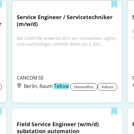
Service Engineer / Servicetechniker 
 
(m/w/d)
Bei CANCOM erwartet dich ein innovatives, agiles 
und nachhaltiges Umfeld: Mehr als 5.300...
CANCOM SE
Berlin, Raum
Teltow
Homeoffice
Vollzeit
Field Service Engineer (w/m/d) 
substation automation