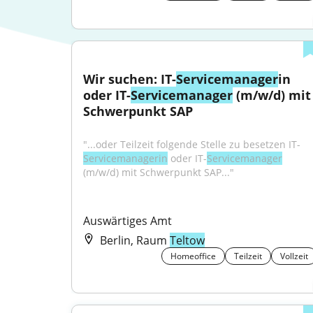
Wir suchen: IT-
Servicemanager
in 
oder IT-
Servicemanager
 (m/w/d) mit 
Schwerpunkt SAP
"...oder Teilzeit folgende Stelle zu besetzen IT-
Servicemanagerin
 oder IT-
Servicemanager
(m/w/d) mit Schwerpunkt SAP..."
Auswärtiges Amt
Berlin, Raum
Teltow
Homeoffice
Teilzeit
Vollzeit