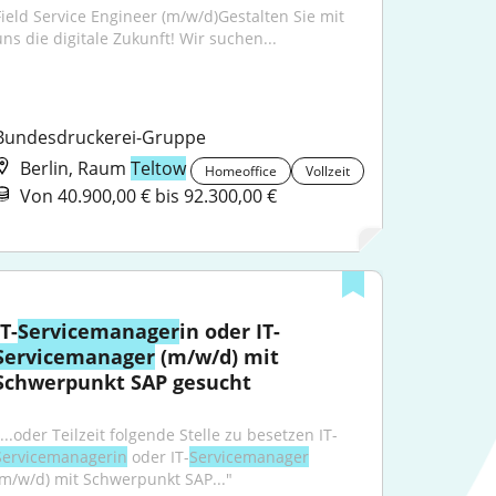
Field Service Engineer (m/w/d)Gestalten Sie mit 
uns die digitale Zukunft! Wir suchen...
Bundesdruckerei-Gruppe
Berlin, Raum
Teltow
Homeoffice
Vollzeit
Von 40.900,00 € bis 92.300,00 €
IT-
Servicemanager
in oder IT-
Servicemanager
 (m/w/d) mit 
Schwerpunkt SAP gesucht
"...oder Teilzeit folgende Stelle zu besetzen IT-
Servicemanagerin
 oder IT-
Servicemanager
(m/w/d) mit Schwerpunkt SAP..."