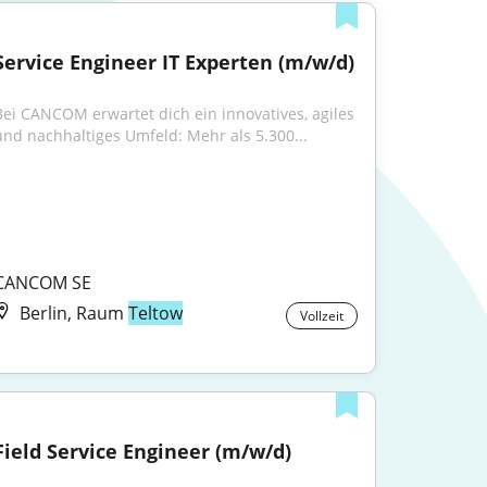
Service Engineer IT Experten (m/w/d)
Bei CANCOM erwartet dich ein innovatives, agiles 
und nachhaltiges Umfeld: Mehr als 5.300...
CANCOM SE
Berlin, Raum
Teltow
Vollzeit
Field Service Engineer (m/w/d)