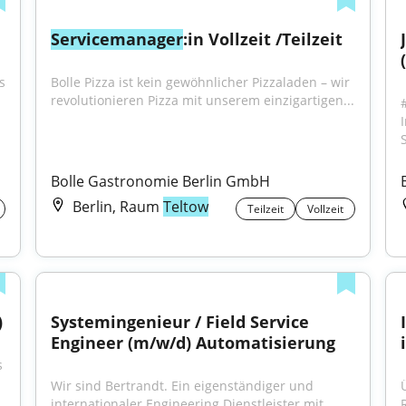
Servicemanager
:in Vollzeit /Teilzeit
 
Bolle Pizza ist kein gewöhnlicher Pizzaladen – wir 
revolutionieren Pizza mit unserem einzigartigen...
Bolle Gastronomie Berlin GmbH
Berlin, Raum
Teltow
Teilzeit
Vollzeit
)
Systemingenieur / Field Service 
Engineer (m/w/d) Automatisierung
 
Wir sind Bertrandt. Ein eigenständiger und 
internationaler Engineering Dienstleister mit...