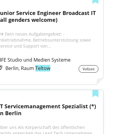
Junior Service Engineer Broadcast IT 
(all genders welcome)
## Dein neues Aufgabengebiet: - 
Inbetriebnahme, Betriebsunterstützung sowie 
Service und Support von...
BFE Studio und Medien Systeme
Berlin, Raum
Teltow
Vollzeit
IT Servicemanagement Spezialist (*) 
in Berlin
Über uns Als Körperschaft des öffentlichen 
Rechts entwickelt das Lead Tech Unternehmen 