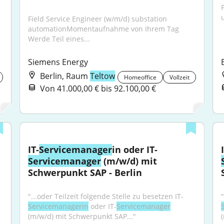
 
Field Service Engineer (w/m/d) substation 
automationMomentaufnahme von Ihrem Tag 
Werde Teil eines...
Siemens Energy
Berlin, Raum
Teltow
Homeoffice
Vollzeit
Von 41.000,00 € bis 92.100,00 €
IT-
Servicemanager
in oder IT-
Servicemanager
 (m/w/d) mit 
Schwerpunkt SAP - Berlin
"...oder Teilzeit folgende Stelle zu besetzen IT-
Servicemanagerin
 oder IT-
Servicemanager
(m/w/d) mit Schwerpunkt SAP..."