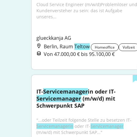
Cloud Service Engineer (m/w/d)Problemlöser und
Kundenversteher zu sein: das ist Aufgabe 
unseres...
glueckkanja AG
Berlin, Raum
Teltow
Homeoffice
Vollzeit
Von 47.000,00 € bis 95.100,00 €
IT-
Servicemanager
in oder IT-
Servicemanager
 (m/w/d) mit 
Schwerpunkt SAP
"...oder Teilzeit folgende Stelle zu besetzen IT-
Servicemanagerin
 oder IT-
Servicemanager
(m/w/d) mit Schwerpunkt SAP..."