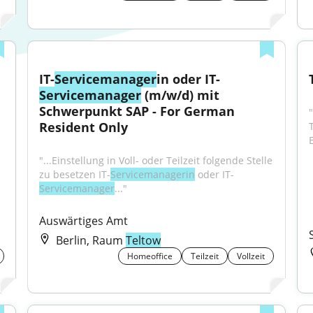
IT-
Servicemanager
in oder IT-
Servicemanager
 (m/w/d) mit 
Schwerpunkt SAP - For German 
Resident Only
"...Einstellung in Voll- oder Teilzeit folgende Stelle 
zu besetzen IT-
Servicemanagerin
 oder IT-
Servicemanager
..."
Auswärtiges Amt
Berlin, Raum
Teltow
Homeoffice
Teilzeit
Vollzeit