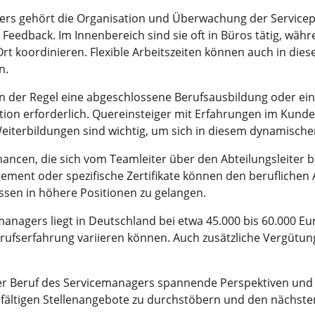
rs gehört die Organisation und Überwachung der Servicepr
Feedback. Im Innenbereich sind sie oft in Büros tätig, wäh
t koordinieren. Flexible Arbeitszeiten können auch in dies
n.
in der Regel eine abgeschlossene Berufsausbildung oder ein
tion erforderlich. Quereinsteiger mit Erfahrungen im Kunde
 Weiterbildungen sind wichtig, um sich in diesem dynamisch
hancen, die sich vom Teamleiter über den Abteilungsleiter 
ent oder spezifische Zertifikate können den beruflichen A
sen in höhere Positionen zu gelangen.
anagers liegt in Deutschland bei etwa 45.000 bis 60.000 Eur
fserfahrung variieren können. Auch zusätzliche Vergütung
r Beruf des Servicemanagers spannende Perspektiven und 
ielfältigen Stellenangebote zu durchstöbern und den nächsten