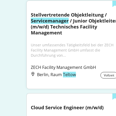
Stellvertretende Objektleitung / 
Servicemanager
 / Junior Objektleiter
(m/w/d) Technisches Facility 
Management
Unser umfassendes Tätigkeitsfeld bei der ZECH 
Facility Management GmbH umfasst die 
Durchführung von...
ZECH Facility Management GmbH
Berlin, Raum
Teltow
Vollzeit
Cloud Service Engineer (m/w/d)