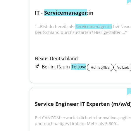
IT - 
Servicemanager
:in
"...Bist du bereit, als 
Servicemanager:in
 bei Nexus
Deutschland durchzustarten? Hier gestalten..."
Nexus Deutschland
Berlin, Raum
Teltow
Homeoffice
Vollzeit
Service Engineer IT Experten (m/w/d
Bei CANCOM erwartet dich ein innovatives, agiles
und nachhaltiges Umfeld: Mehr als 5.300...