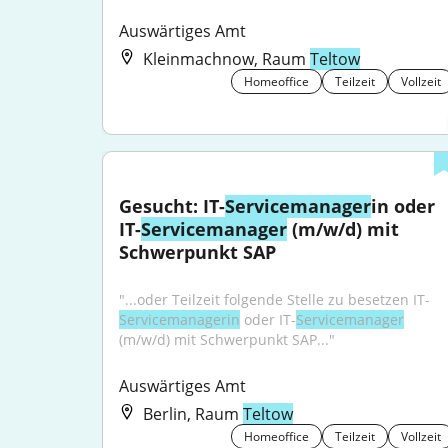
Auswärtiges Amt
Kleinmachnow, Raum
Teltow
Homeoffice
Teilzeit
Vollzeit
Gesucht: IT-
Servicemanager
in oder 
IT-
Servicemanager
 (m/w/d) mit 
Schwerpunkt SAP
"...oder Teilzeit folgende Stelle zu besetzen IT-
Servicemanagerin
 oder IT-
Servicemanager
(m/w/d) mit Schwerpunkt SAP..."
Auswärtiges Amt
Berlin, Raum
Teltow
Homeoffice
Teilzeit
Vollzeit