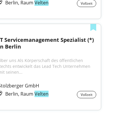
Berlin, Raum
Velten
Vollzeit
IT Servicemanagement Spezialist (*) 
in Berlin
Über uns Als Körperschaft des öffentlichen 
Rechts entwickelt das Lead Tech Unternehmen 
mit seinen...
Stolzberger GmbH
Berlin, Raum
Velten
Vollzeit