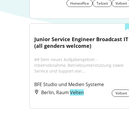
Homeoffice
Teilzeit
Vollzeit
Junior Service Engineer Broadcast IT 
(all genders welcome)
## Dein neues Aufgabengebiet: - 
Inbetriebnahme, Betriebsunterstützung sowie 
Service und Support von...
BFE Studio und Medien Systeme
Berlin, Raum
Velten
Vollzeit