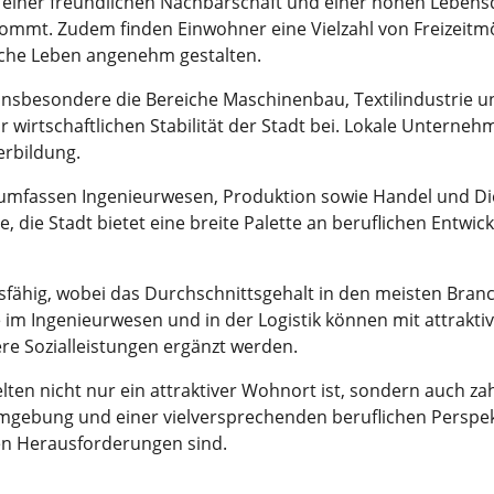
n einer freundlichen Nachbarschaft und einer hohen Lebensqu
ommt. Zudem finden Einwohner eine Vielzahl von Freizeitmö
liche Leben angenehm gestalten.
nsbesondere die Bereiche Maschinenbau, Textilindustrie und 
wirtschaftlichen Stabilität der Stadt bei. Lokale Unterneh
erbildung.
n umfassen Ingenieurwesen, Produktion sowie Handel und Di
 die Stadt bietet eine breite Palette an beruflichen Entwic
sfähig, wobei das Durchschnittsgehalt in den meisten Bran
e im Ingenieurwesen und in der Logistik können mit attrakti
re Sozialleistungen ergänzt werden.
en nicht nur ein attraktiver Wohnort ist, sondern auch zah
gebung und einer vielversprechenden beruflichen Perspekt
uen Herausforderungen sind.