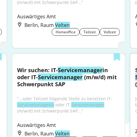
(m/w/d) mit Schwerpunkt SAP..."
Auswärtiges Amt
Berlin, Raum
Velten
Homeoffice
Teilzeit
Vollzeit
Wir suchen: IT-
Servicemanager
in 
oder IT-
Servicemanager
 (m/w/d) mit 
Schwerpunkt SAP
"...oder Teilzeit folgende Stelle zu besetzen IT-
Servicemanagerin
 oder IT-
Servicemanager
(m/w/d) mit Schwerpunkt SAP..."
d
Auswärtiges Amt
Berlin, Raum
Velten