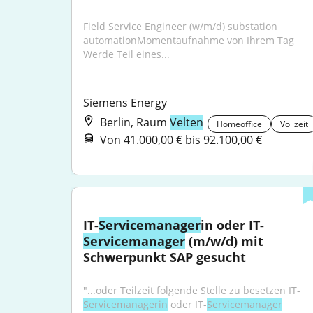
Field Service Engineer (w/m/d) substation 
automationMomentaufnahme von Ihrem Tag 
Werde Teil eines...
Siemens Energy
Berlin, Raum
Velten
Homeoffice
Vollzeit
Von 41.000,00 € bis 92.100,00 €
IT-
Servicemanager
in oder IT-
Servicemanager
 (m/w/d) mit 
Schwerpunkt SAP gesucht
"...oder Teilzeit folgende Stelle zu besetzen IT-
Servicemanagerin
 oder IT-
Servicemanager