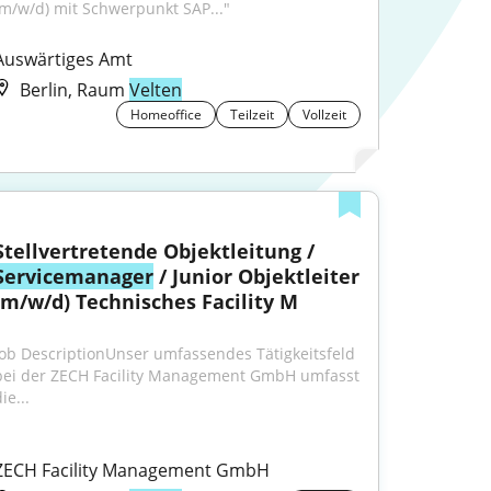
(m/w/d) mit Schwerpunkt SAP..."
Auswärtiges Amt
Berlin, Raum
Velten
Homeoffice
Teilzeit
Vollzeit
Stellvertretende Objektleitung / 
Servicemanager
 / Junior Objektleiter 
(m/w/d) Technisches Facility M
Job DescriptionUnser umfassendes Tätigkeitsfeld 
bei der ZECH Facility Management GmbH umfasst 
ie...
ZECH Facility Management GmbH