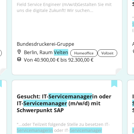
Field Service Engineer (m/w/d)Gestalten Sie mit 
uns die digitale Zukunft! Wir suchen...
Bundesdruckerei-Gruppe
Berlin, Raum
Velten
Homeoffice
Vollzeit
Von 40.900,00 € bis 92.300,00 €
Gesucht: IT-
Servicemanager
in oder 
IT-
Servicemanager
 (m/w/d) mit 
Schwerpunkt SAP
"...oder Teilzeit folgende Stelle zu besetzen IT-
Servicemanagerin
 oder IT-
Servicemanager