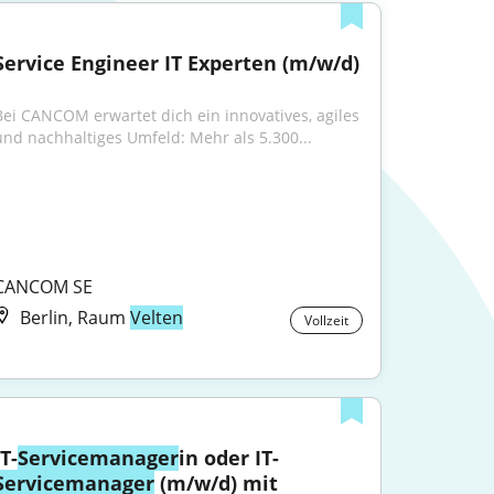
Service Engineer IT Experten (m/w/d)
Bei CANCOM erwartet dich ein innovatives, agiles 
und nachhaltiges Umfeld: Mehr als 5.300...
CANCOM SE
Berlin, Raum
Velten
Vollzeit
IT-
Servicemanager
in oder IT-
Servicemanager
 (m/w/d) mit 