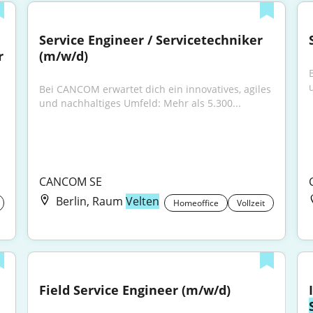
Service Engineer / Servicetechniker 
 
(m/w/d)
Bei CANCOM erwartet dich ein innovatives, agiles 
und nachhaltiges Umfeld: Mehr als 5.300...
CANCOM SE
Berlin, Raum
Velten
Homeoffice
Vollzeit
Field Service Engineer (m/w/d)