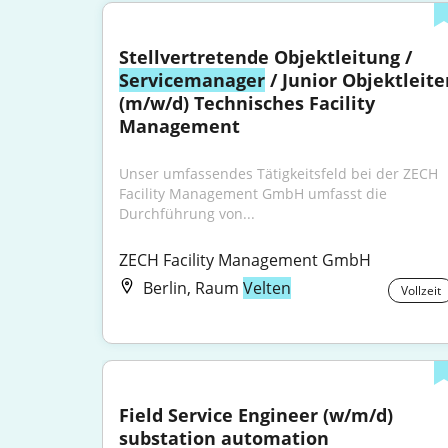
Stellvertretende Objektleitung / 
Servicemanager
 / Junior Objektleiter
(m/w/d) Technisches Facility 
Management
Unser umfassendes Tätigkeitsfeld bei der ZECH 
Facility Management GmbH umfasst die 
Durchführung von...
ZECH Facility Management GmbH
Berlin, Raum
Velten
Vollzeit
Field Service Engineer (w/m/d) 
substation automation