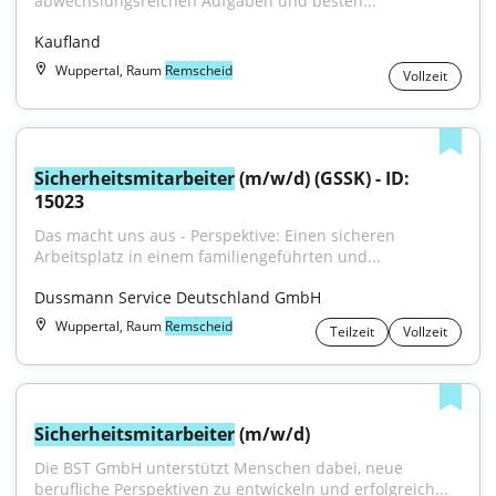
abwechslungsreichen Aufgaben und besten...
Kaufland
Wuppertal, Raum
Remscheid
Vollzeit
Sicherheitsmitarbeiter
 (m/w/d) (GSSK) - ID: 
15023
Das macht uns aus - Perspektive: Einen sicheren 
Arbeitsplatz in einem familiengeführten und...
Dussmann Service Deutschland GmbH
Wuppertal, Raum
Remscheid
Teilzeit
Vollzeit
Sicherheitsmitarbeiter
 (m/w/d)
Die BST GmbH unterstützt Menschen dabei, neue 
berufliche Perspektiven zu entwickeln und erfolgreich...