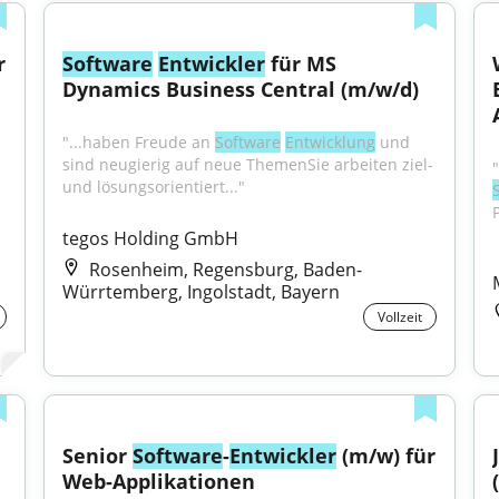
 
Software
Entwickler
 für MS 
Dynamics Business Central (m/w/d)
"...haben Freude an 
Software
Entwicklung
 und 
sind neugierig auf neue ThemenSie arbeiten ziel- 
und lösungsorientiert..."
P
tegos Holding GmbH
Rosenheim, Regensburg, Baden-
Würrtemberg, Ingolstadt, Bayern
Vollzeit
Senior 
Software
-
Entwickler
 (m/w) für 
Web-Applikationen