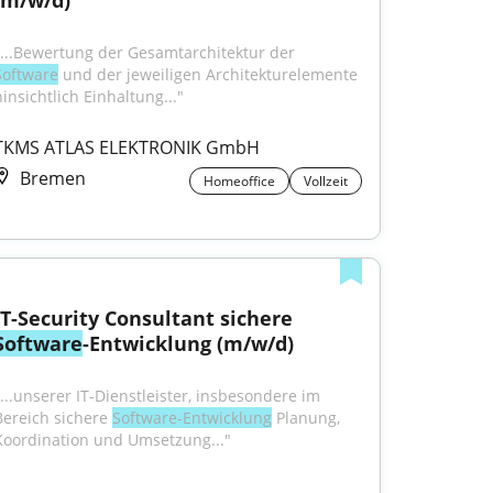
(m/w/d)
"...Bewertung der Gesamtarchitektur der 
Software
 und der jeweiligen Architekturelemente 
hinsichtlich Einhaltung..."
TKMS ATLAS ELEKTRONIK GmbH
Bremen
Homeoffice
Vollzeit
IT-Security Consultant sichere 
Software
-Entwicklung (m/w/d)
"...unserer IT-Dienstleister, insbesondere im 
Bereich sichere 
Software-Entwicklung
 Planung, 
Koordination und Umsetzung..."