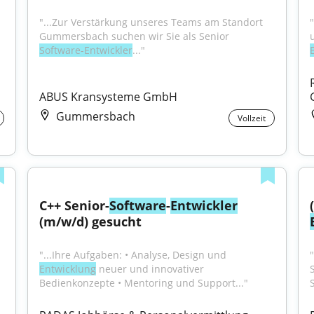
"...Zur Verstärkung unseres Teams am Standort 
Gummersbach suchen wir Sie als Senior 
Software-Entwickler
..."
ABUS Kransysteme GmbH
Gummersbach
Vollzeit
C++ Senior-
Software
-
Entwickler
(m/w/d) gesucht
"...Ihre Aufgaben: • Analyse, Design und 
"
Entwicklung
 neuer und innovativer 
Bedienkonzepte • Mentoring und Support..."