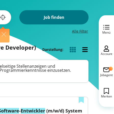
Job finden
Alle Filter
Menü
re Developer)
Darstellung:
Account
ielseitige Stellenanzeigen und
e Programmierkenntnisse einzusetzen.
Jobagent
Merken
Software
-
Entwickler
 (m/w/d) System 