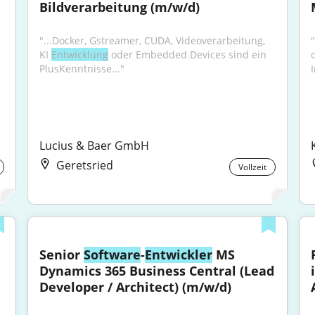
Bildverarbeitung (m/w/d)
"...Docker, Gstreamer, CUDA, Videoverarbeitung, 
"
KI 
Entwicklung
 oder Embedded Devices sind ein 
PlusKenntnisse..."
Lucius & Baer GmbH
Geretsried
Vollzeit
Senior 
Software
-
Entwickler
 MS 
Dynamics 365 Business Central (Lead 
Developer / Architect) (m/w/d)