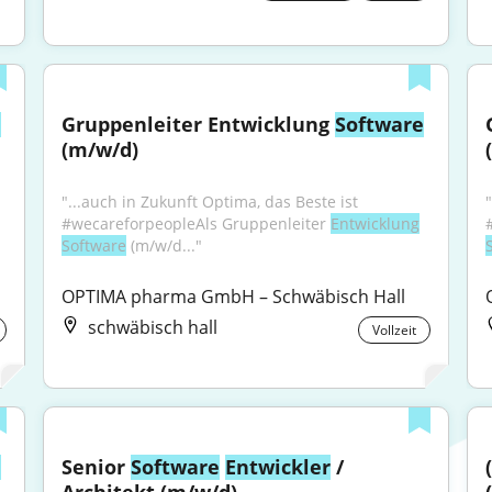
e
Gruppenleiter Entwicklung 
Software
(m/w/d)
"...auch in Zukunft Optima, das Beste ist 
#wecareforpeopleAls Gruppenleiter 
Entwicklung
Software
 (m/w/d..."
OPTIMA pharma GmbH – Schwäbisch Hall
schwäbisch hall
Vollzeit
e
Senior 
Software
Entwickler
 / 