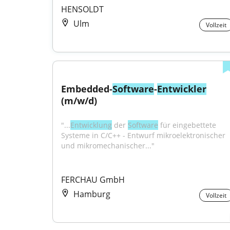
HENSOLDT
Ulm
Vollzeit
Embedded-
Software
-
Entwickler
(m/w/d)
"...
Entwicklung
 der 
Software
 für eingebettete 
Systeme in C/C++ - Entwurf mikroelektronischer 
und mikromechanischer..."
FERCHAU GmbH
Hamburg
Vollzeit