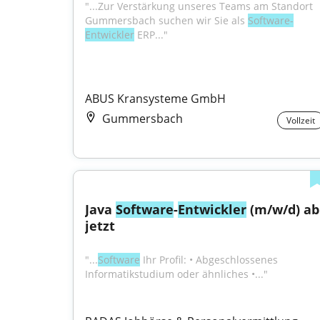
"...Zur Verstärkung unseres Teams am Standort 
Gummersbach suchen wir Sie als 
Software-
Entwickler
 ERP..."
ABUS Kransysteme GmbH
Gummersbach
Vollzeit
Java 
Software
-
Entwickler
 (m/w/d) ab 
jetzt
"...
Software
 Ihr Profil: • Abgeschlossenes 
Informatikstudium oder ähnliches •..."