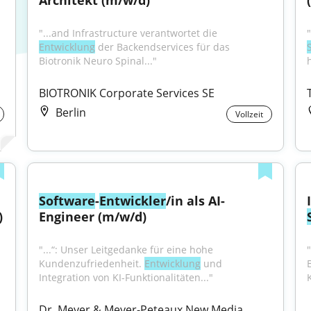
Architekt (m/w/d)
"...and Infrastructure verantwortet die 
Entwicklung
 der Backendservices für das 
Biotronik Neuro Spinal..."
BIOTRONIK Corporate Services SE
Berlin
Vollzeit
Software
-
Entwickler
/in als AI-
)
Engineer (m/w/d)
"...“: Unser Leitgedanke für eine hohe 
Kundenzufriedenheit. 
Entwicklung
 und 
Integration von KI-Funktionalitäten..."
Dr. Meyer & Meyer-Peteaux New Media 