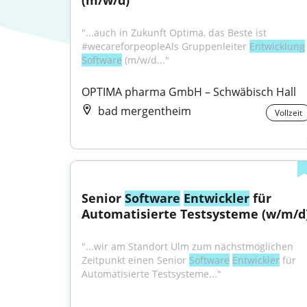
(m/w/d)
"...auch in Zukunft Optima, das Beste ist 
#wecareforpeopleAls Gruppenleiter 
Entwicklung
Software
 (m/w/d..."
OPTIMA pharma GmbH – Schwäbisch Hall
bad mergentheim
Vollzeit
Senior 
Software
Entwickler
 für 
Automatisierte Testsysteme (w/m/d
"...wir am Standort Ulm zum nächstmöglichen 
Zeitpunkt einen Senior 
Software
Entwickler
 für 
Automatisierte Testsysteme..."