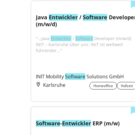
Java 
Entwickler
 / 
Software
 Developer
(m/w/d)
"...Java 
Entwickler
 / 
Software
 Developer (m/w/d) 
INIT – Karlsruhe Über uns: INIT ist weltweit 
führender..."
INIT Mobility 
Software
 Solutions GmbH
Karlsruhe
Homeoffice
Vollzeit
Software
-
Entwickler
 ERP (m/w)