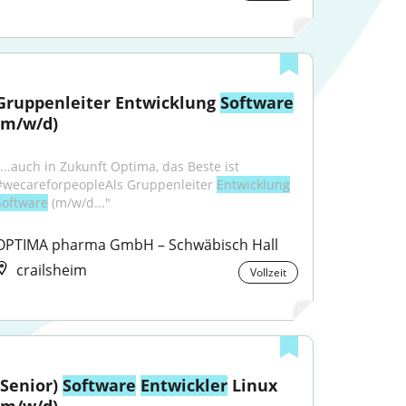
Gruppenleiter Entwicklung 
Software
(m/w/d)
"...auch in Zukunft Optima, das Beste ist 
#wecareforpeopleAls Gruppenleiter 
Entwicklung
Software
 (m/w/d..."
OPTIMA pharma GmbH – Schwäbisch Hall
crailsheim
Vollzeit
(Senior) 
Software
Entwickler
 Linux 