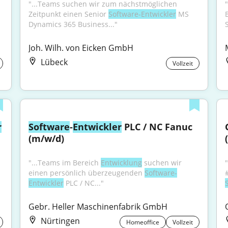
"...Teams suchen wir zum nächstmöglichen 
Zeitpunkt einen Senior 
Software-Entwickler
 MS 
Dynamics 365 Business..."
S
Joh. Wilh. von Eicken GmbH
Lübeck
Vollzeit
r
Software
-
Entwickler
 PLC / NC Fanuc 
(m/w/d)
"...Teams im Bereich 
Entwicklung
 suchen wir 
einen persönlich überzeugenden 
Software-
Entwickler
 PLC / NC..."
Gebr. Heller Maschinenfabrik GmbH
Nürtingen
Homeoffice
Vollzeit