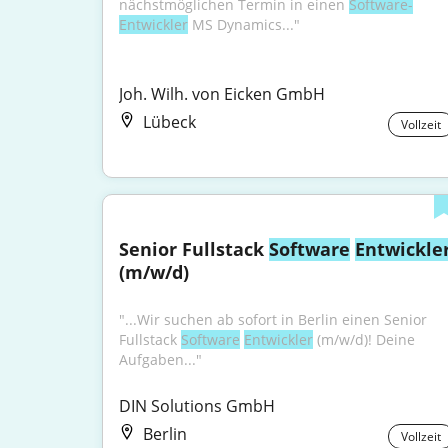
nächstmöglichen Termin in einen 
Software-
Entwickler
 MS Dynamics..."
Joh. Wilh. von Eicken GmbH
Lübeck
Vollzeit
Senior Fullstack 
Software
Entwickle
(m/w/d)
"...Wir suchen ab sofort in Berlin einen Senior 
Fullstack 
Software
Entwickler
 (m/w/d)! Deine 
Aufgaben..."
DIN Solutions GmbH
Berlin
Vollzeit