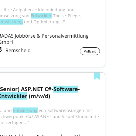
"...Ihre Aufgaben: • Ideenfindung und -
umsetzung von 
Entwickler
-Tools • Pflege, 
Entwicklung
 und Optimierung..."
RADAS Jobbörse & Personalvermittlung 
GmbH
Remscheid
Vollzeit
(Senior) ASP.NET C#-
Software
-
Entwickler
 (m/w/d)
...und 
Entwicklung
 von Softwarelösungen mit 
Schwerpunkt C#/ ASP.NET und Visual Studio mit • 
Sie verfügen..."