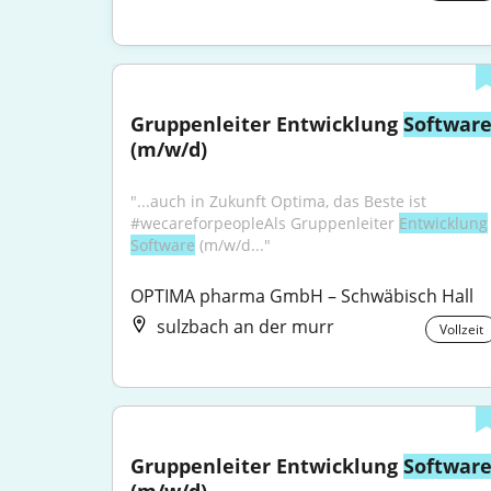
Gruppenleiter Entwicklung 
Softwar
(m/w/d)
"...auch in Zukunft Optima, das Beste ist 
#wecareforpeopleAls Gruppenleiter 
Entwicklung
Software
 (m/w/d..."
OPTIMA pharma GmbH – Schwäbisch Hall
sulzbach an der murr
Vollzeit
Gruppenleiter Entwicklung 
Softwar