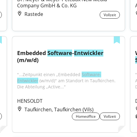
Company GmbH & Co. KG
Rastede
Vollzeit
Embedded 
Software
-
Entwickler
(m/w/d)
"...Zeitpunkt einen „Embedded 
Software-
Entwickler
 (w/m/d)" am Standort in Taufkirchen. 
Die Abteilung „Active..."
HENSOLDT
Taufkirchen, Taufkirchen (Vils)
Homeoffice
Vollzeit