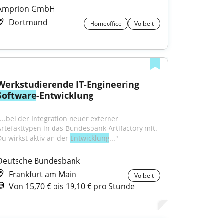
Amprion GmbH
Dortmund
Homeoffice
Vollzeit
Werkstudierende IT-Engineering 
Software
-Entwicklung
"...bei der Integration neuer externer 
Artefakttypen in das Bundesbank-Artifactory mit. 
Du wirkst aktiv an der 
Entwicklung
..."
Deutsche Bundesbank
Frankfurt am Main
Vollzeit
Von 15,70 € bis 19,10 € pro Stunde