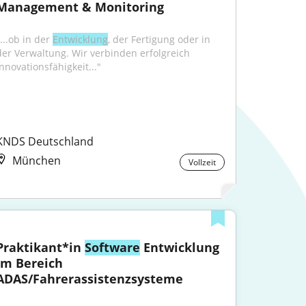
Management & Monitoring
...ob in der 
Entwicklung
, der Fertigung oder in 
der Verwaltung. Wir verbinden erfolgreich 
Innovationsfähigkeit..."
KNDS Deutschland
München
Vollzeit
Praktikant*in 
Software
 Entwicklung 
im Bereich 
ADAS/Fahrerassistenzsysteme