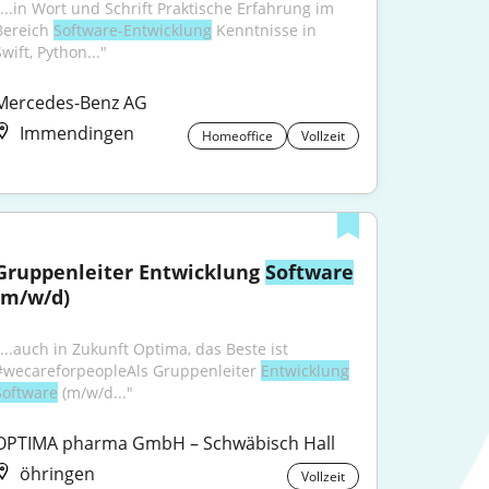
"...in Wort und Schrift Praktische Erfahrung im 
Bereich 
Software-Entwicklung
 Kenntnisse in 
wift, Python..."
Mercedes-Benz AG
Immendingen
Homeoffice
Vollzeit
Gruppenleiter Entwicklung 
Software
(m/w/d)
"...auch in Zukunft Optima, das Beste ist 
#wecareforpeopleAls Gruppenleiter 
Entwicklung
Software
 (m/w/d..."
OPTIMA pharma GmbH – Schwäbisch Hall
öhringen
Vollzeit