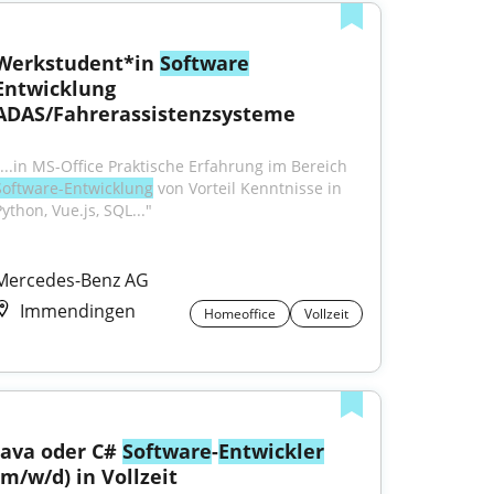
Werkstudent*in 
Software
Entwicklung 
ADAS/Fahrerassistenzsysteme
"...in MS-Office Praktische Erfahrung im Bereich 
Software-Entwicklung
 von Vorteil Kenntnisse in 
ython, Vue.js, SQL..."
Mercedes-Benz AG
Immendingen
Homeoffice
Vollzeit
Java oder C# 
Software
-
Entwickler
(m/w/d) in Vollzeit