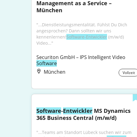
Management as a Service – 
München
"...Dienstleistungsmentalität. Fühlst Du Dich 
angesprochen? Dann sollten wir uns 
kennenlernen!
Software-Entwickler
 (m/w/d) 
Video..."
Securiton GmbH – IPS Intelligent Video 
Software
München
Vollzeit
Software
-
Entwickler
 MS Dynamics 
365 Business Central (m/w/d)
"...Teams am Standort Lübeck suchen wir zum 