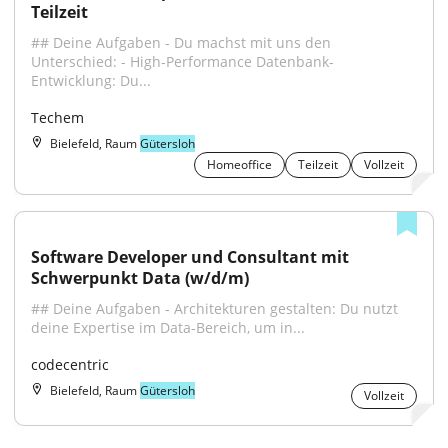
Teilzeit
## Deine Aufgaben - Du machst mit uns den 
Unterschied: - High-Performance Datenbank-
Entwicklung: Du...
Techem
Bielefeld, Raum
Gütersloh
Homeoffice
Teilzeit
Vollzeit
Software Developer und Consultant mit 
Schwerpunkt Data (w/d/m)
## Deine Aufgaben - Architekturen gestalten: Du nutzt 
deine Expertise im Data-Bereich, um in...
codecentric
Bielefeld, Raum
Gütersloh
Vollzeit