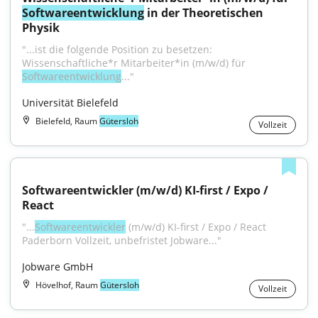
Softwareentwicklung
 in der Theoretischen 
Physik
"...ist die folgende Position zu besetzen: 
Wissenschaftliche*r Mitarbeiter*in (m/w/d) für 
Softwareentwicklung
..."
Universität Bielefeld
Bielefeld, Raum
Gütersloh
Vollzeit
Softwareentwickler (m/w/d) KI-first / Expo / 
React
"...
Softwareentwickler
 (m/w/d) KI-first / Expo / React 
Paderborn Vollzeit, unbefristet Jobware..."
Jobware GmbH
Hövelhof, Raum
Gütersloh
Vollzeit