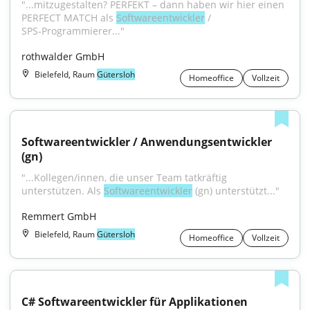
"...mitzugestalten? PERFEKT – dann haben wir hier einen 
PERFECT MATCH als 
Softwareentwickler
 / 
SPS‑Programmierer..."
rothwalder GmbH
Bielefeld, Raum
Gütersloh
Homeoffice
Vollzeit
Softwareentwickler / Anwendungsentwickler 
(gn)
"...Kollegen/innen, die unser Team tatkräftig 
unterstützen. Als 
Softwareentwickler
 (gn) unterstützt..."
Remmert GmbH
Bielefeld, Raum
Gütersloh
Homeoffice
Vollzeit
C# Softwareentwickler für Applikationen