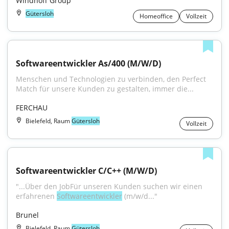
Windhoff Group
Gütersloh
Homeoffice
Vollzeit
Softwareentwickler As/400 (M/W/D)
Menschen und Technologien zu verbinden, den Perfect 
Match für unsere Kunden zu gestalten, immer die...
FERCHAU
Bielefeld, Raum
Gütersloh
Vollzeit
Softwareentwickler C/C++ (M/W/D)
"...Über den JobFür unseren Kunden suchen wir einen 
erfahrenen 
Softwareentwickler
 (m/w/d..."
Brunel
Bielefeld, Raum
Gütersloh