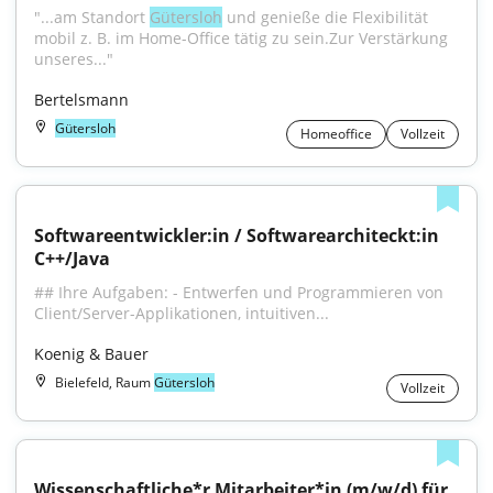
"...am Standort 
Gütersloh
 und genieße die Flexibilität 
mobil z. B. im Home-Office tätig zu sein.Zur Verstärkung 
unseres..."
Bertelsmann
Gütersloh
Homeoffice
Vollzeit
Softwareentwickler:in / Softwarearchiteckt:in 
C++/Java
## Ihre Aufgaben: - Entwerfen und Programmieren von 
Client/Server-Applikationen, intuitiven...
Koenig & Bauer
Bielefeld, Raum
Gütersloh
Vollzeit
Wissenschaftliche*r Mitarbeiter*in (m/w/d) für 