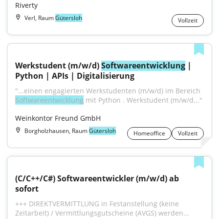
Riverty
Verl, Raum
Gütersloh
Vollzeit
Werkstudent (m/w/d) 
Softwareentwicklung
 | 
Python | APIs | Digitalisierung
"...einen engagierten Werkstudenten (m/w/d) im Bereich 
Softwareentwicklung
 mit Python . Werkstudent (m/w/d..."
Weinkontor Freund GmbH
Borgholzhausen, Raum
Gütersloh
Homeoffice
Vollzeit
(C/C++/C#) Softwareentwickler (m/w/d) ab 
sofort
+++ DIREKTVERMITTLUNG in Festanstellung (keine 
Zeitarbeit) / Vermittlungsgutscheine (AVGS) werden...