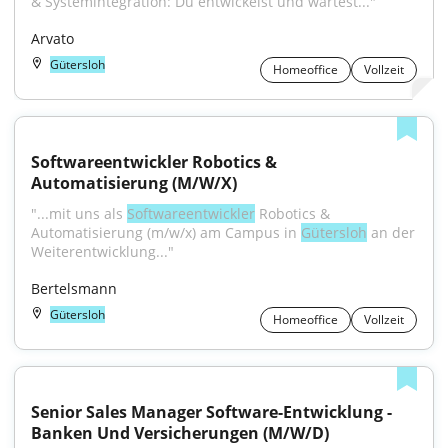
& Systemintegration: Du entwickelst und wartest..."
Arvato
Gütersloh
Homeoffice
Vollzeit
Softwareentwickler Robotics & 
Automatisierung (M/W/X)
"...mit uns als 
Softwareentwickler
 Robotics & 
Automatisierung (m/w/x) am Campus in 
Gütersloh
 an der 
Weiterentwicklung..."
Bertelsmann
Gütersloh
Homeoffice
Vollzeit
Senior Sales Manager Software-Entwicklung - 
Banken Und Versicherungen (M/W/D)