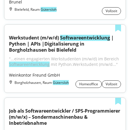
Brunel
Bielefeld, Raum
Gütersloh
Vollzeit
Werkstudent (m/w/d) 
Softwareentwicklung
 | 
Python | APIs |Digitalisierung in 
Borgholzhausen bei Bielefeld
"...einen engagierten Werkstudenten (m⁠/⁠w⁠/⁠d) im Bereich 
Softwareentwicklung
 mit Python.Werkstudent (m⁠/⁠w⁠/⁠d..."
Weinkontor Freund GmbH
Borgholzhausen, Raum
Gütersloh
Homeoffice
Vollzeit
Job als Softwareentwickler / SPS‑Programmierer 
(m/w/x) – Sondermaschinenbau & 
Inbetriebnahme