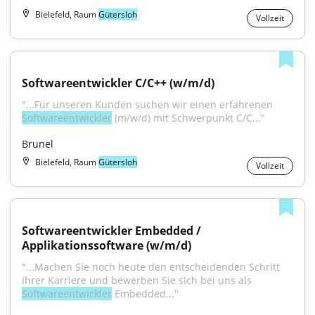
Bielefeld, Raum
Gütersloh
Vollzeit
Softwareentwickler C/C++ (w/m/d)
"...Für unseren Kunden suchen wir einen erfahrenen 
Softwareentwickler
 (m/w/d) mit Schwerpunkt C/C..."
Brunel
Bielefeld, Raum
Gütersloh
Vollzeit
Softwareentwickler Embedded / 
Applikationssoftware (w/m/d)
"...Machen Sie noch heute den entscheidenden Schritt 
Ihrer Karriere und bewerben Sie sich bei uns als 
Softwareentwickler
 Embedded..."