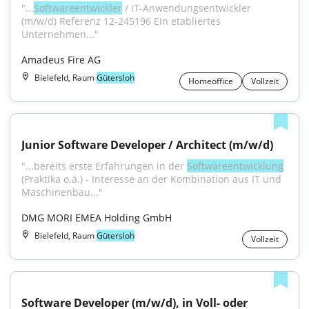
"...
Softwareentwickler
 / IT-Anwendungsentwickler 
(m/w/d) Referenz 12-245196 Ein etabliertes 
Unternehmen..."
Amadeus Fire AG
Bielefeld, Raum
Gütersloh
Homeoffice
Vollzeit
Junior Software Developer / Architect (m/w/d)
"...bereits erste Erfahrungen in der 
Softwareentwicklung
(Praktika o.ä.) - Interesse an der Kombination aus IT und 
Maschinenbau..."
DMG MORI EMEA Holding GmbH
Bielefeld, Raum
Gütersloh
Vollzeit
Software Developer (m/w/d), in Voll- oder 