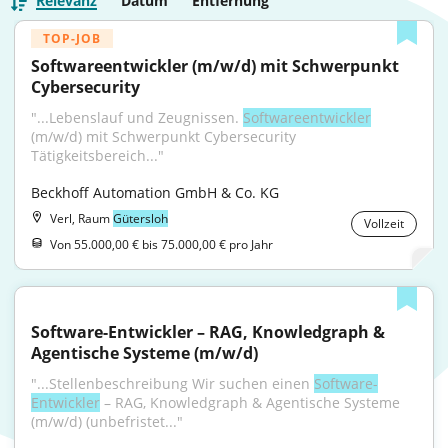
Relevanz
Datum
Entfernung
TOP-JOB
Softwareentwickler (m/w/d) mit Schwerpunkt 
Cybersecurity
"...Lebenslauf und Zeugnissen. 
Softwareentwickler
(m/w/d) mit Schwerpunkt Cybersecurity 
Tätigkeitsbereich..."
Beckhoff Automation GmbH & Co. KG
Verl, Raum
Gütersloh
Vollzeit
Von 55.000,00 € bis 75.000,00 € pro Jahr
Software-Entwickler – RAG, Knowledgraph & 
Agentische Systeme (m/w/d)
"...Stellenbeschreibung Wir suchen einen 
Software-
Entwickler
 – RAG, Knowledgraph & Agentische Systeme 
(m/w/d) (unbefristet..."