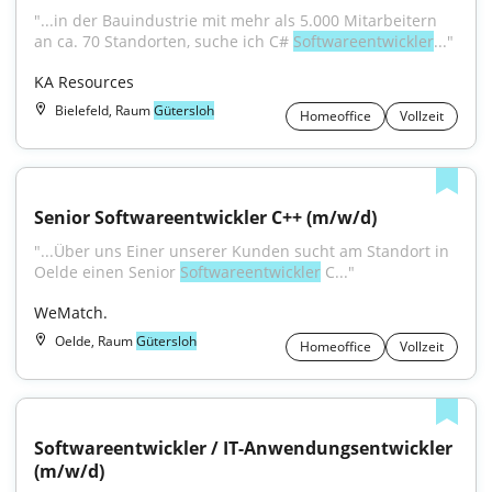
"...in der Bauindustrie mit mehr als 5.000 Mitarbeitern 
an ca. 70 Standorten, suche ich C# 
Softwareentwickler
..."
KA Resources
Bielefeld, Raum
Gütersloh
Homeoffice
Vollzeit
Senior Softwareentwickler C++ (m/w/d)
"...Über uns Einer unserer Kunden sucht am Standort in 
Oelde einen Senior 
Softwareentwickler
 C..."
WeMatch.
Oelde, Raum
Gütersloh
Homeoffice
Vollzeit
Softwareentwickler / IT-Anwendungsentwickler 
(m/w/d)