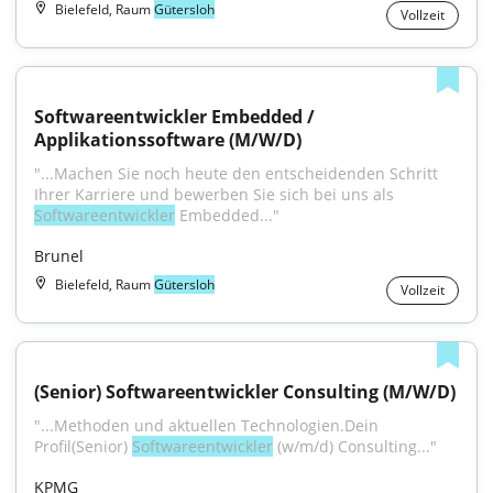
Bielefeld, Raum
Gütersloh
Vollzeit
Softwareentwickler Embedded / 
Applikationssoftware (M/W/D)
"...Machen Sie noch heute den entscheidenden Schritt 
Ihrer Karriere und bewerben Sie sich bei uns als 
Softwareentwickler
 Embedded..."
Brunel
Bielefeld, Raum
Gütersloh
Vollzeit
(Senior) Softwareentwickler Consulting (M/W/D)
"...Methoden und aktuellen Technologien.Dein 
Profil(Senior) 
Softwareentwickler
 (w/m/d) Consulting..."
KPMG