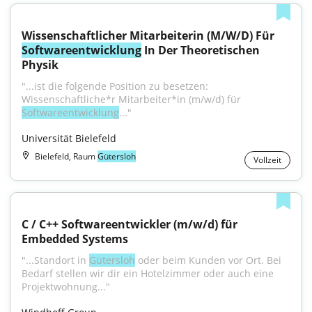
Wissenschaftlicher Mitarbeiterin (M/W/D) Für 
Softwareentwicklung
 In Der Theoretischen 
Physik
"...ist die folgende Position zu besetzen: 
Wissenschaftliche*r Mitarbeiter*in (m/w/d) für 
Softwareentwicklung
..."
Universität Bielefeld
Bielefeld, Raum
Gütersloh
Vollzeit
C / C++ Softwareentwickler (m/w/d) für 
Embedded Systems
"...Standort in 
Gütersloh
 oder beim Kunden vor Ort. Bei 
Bedarf stellen wir dir ein Hotelzimmer oder auch eine 
Projektwohnung..."