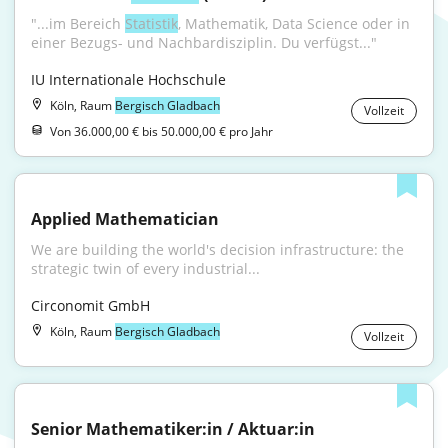
"...im Bereich 
Statistik
, Mathematik, Data Science oder in 
einer Bezugs- und Nachbardisziplin. Du verfügst..."
IU Internationale Hochschule
Köln, Raum
Bergisch Gladbach
Vollzeit
Von 36.000,00 € bis 50.000,00 € pro Jahr
Applied Mathematician
We are building the world's decision infrastructure: the 
strategic twin of every industrial...
Circonomit GmbH
Köln, Raum
Bergisch Gladbach
Vollzeit
Senior Mathematiker:in / Aktuar:in