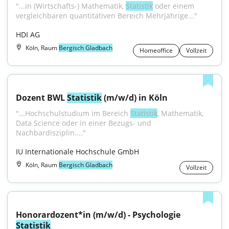
"...in (Wirt­schafts-) Mathe­matik, 
Statistik
 oder einem 
vergleich­baren quanti­tativen Bereich Mehrjährige..."
HDI AG
Köln, Raum
Bergisch Gladbach
Homeoffice
Vollzeit
Dozent BWL 
Statistik
 (m/w/d) in Köln
"...Hochschulstudium im Bereich 
Statistik
, Mathematik, 
Data Science oder in einer Bezugs- und 
Nachbardisziplin...."
IU Internationale Hochschule GmbH
Köln, Raum
Bergisch Gladbach
Vollzeit
Honorardozent*in (m/w/d) - Psychologie 
Statistik