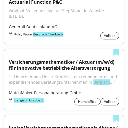
Actuarial Function P&C
Original Stellenanzeige auf StepStone.de Website 
JBTE_DE
Generali Deutschland AG
Köln, Raum
Bergisch Gladbach
Vollzeit
Versicherungsmathematiker / Aktuar (m/w/d) 
für innovative betriebliche Altersversorgung
"...Unternehmen Unser Kunde ist ein renommiertes und 
expandierendes Beratungsunternehmen in 
Bergisch
..."
MatchMaker Personalberatung GmbH
Bergisch Gladbach
Homeoffice
Vollzeit